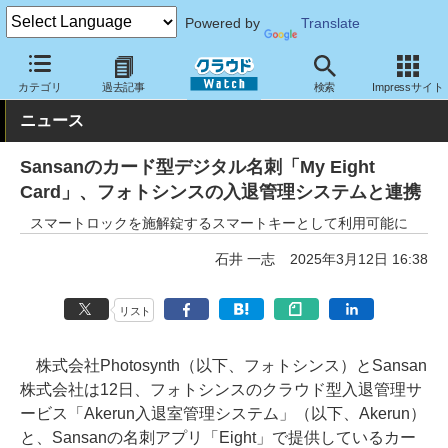
Powered by
Translate
クラウド Watch
トピック
協業・提携
国内
カテゴリ
過去記事
検索
Impressサイト
ニュース
Sansanのカード型デジタル名刺「My Eight
Card」、フォトシンスの入退管理システムと連携
スマートロックを施解錠するスマートキーとして利用可能に
石井 一志
2025年3月12日 16:38
リスト
株式会社Photosynth（以下、フォトシンス）とSansan
株式会社は12日、フォトシンスのクラウド型入退管理サ
ービス「Akerun入退室管理システム」（以下、Akerun）
と、Sansanの名刺アプリ「Eight」で提供しているカー