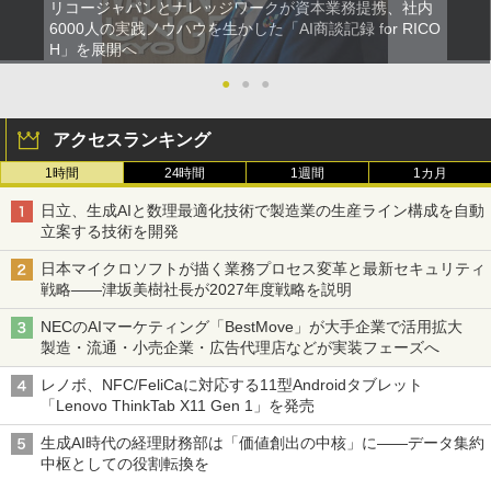
リコージャパンとナレッジワークが資本業務提携、社内
6000人の実践ノウハウを生かした「AI商談記録 for RICO
H」を展開へ
●
●
●
アクセスランキング
1時間
24時間
1週間
1カ月
日立、生成AIと数理最適化技術で製造業の生産ライン構成を自動
立案する技術を開発
日本マイクロソフトが描く業務プロセス変革と最新セキュリティ
戦略――津坂美樹社長が2027年度戦略を説明
NECのAIマーケティング「BestMove」が大手企業で活用拡大
製造・流通・小売企業・広告代理店などが実装フェーズへ
レノボ、NFC/FeliCaに対応する11型Androidタブレット
「Lenovo ThinkTab X11 Gen 1」を発売
生成AI時代の経理財務部は「価値創出の中核」に――データ集約
中枢としての役割転換を