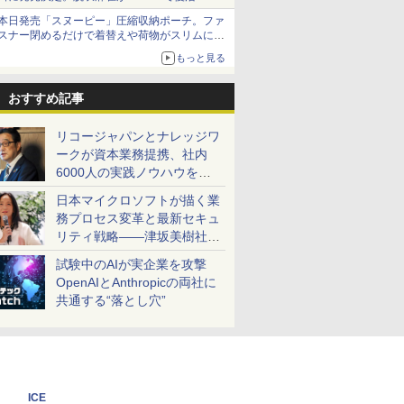
発売から2週間は20%オフになるセールが実施
本日発売「スヌーピー」圧縮収納ポーチ。ファ
スナー閉めるだけで着替えや荷物がスリムにま
とまる
もっと見る
おすすめ記事
リコージャパンとナレッジワ
ークが資本業務提携、社内
6000人の実践ノウハウを生
かした「AI商談記録 for
日本マイクロソフトが描く業
RICOH」を展開へ
務プロセス変革と最新セキュ
リティ戦略――津坂美樹社長
が2027年度戦略を説明
試験中のAIが実企業を攻撃
OpenAIとAnthropicの両社に
共通する“落とし穴”
ICE