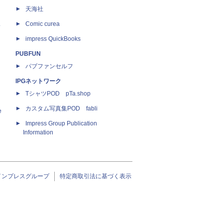
天海社
ス
Comic curea
impress QuickBooks
PUBFUN
パブファンセルフ
IPGネットワーク
TシャツPOD pTa.shop
カスタム写真集POD fabli
e
Impress Group Publication
Information
インプレスグループ
特定商取引法に基づく表示