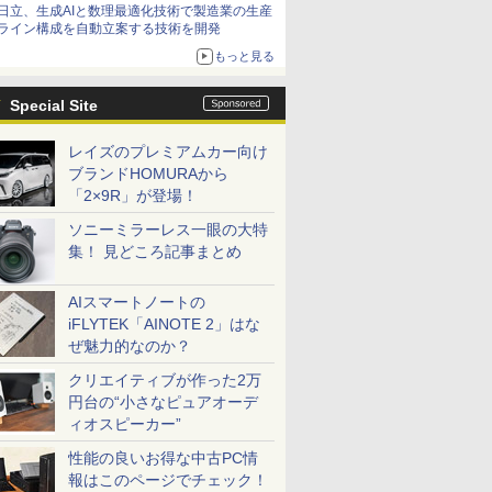
日立、生成AIと数理最適化技術で製造業の生産
ライン構成を自動立案する技術を開発
もっと見る
Special Site
レイズのプレミアムカー向け
ブランドHOMURAから
「2×9R」が登場！
ソニーミラーレス一眼の大特
集！ 見どころ記事まとめ
AIスマートノートの
iFLYTEK「AINOTE 2」はな
ぜ魅力的なのか？
クリエイティブが作った2万
円台の“小さなピュアオーデ
ィオスピーカー”
性能の良いお得な中古PC情
報はこのページでチェック！