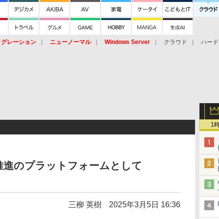
イグレーション
ニューノーマル
Windows Server
クラウド
ハード
トピック
ストレージ（HW）
オープンソース
SaaS
標的型
ント
1
なDX推進のプラットフォームとして
三柳 英樹
2025年3月5日 16:36