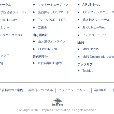
dフォーラム
リットーミュージック
AIRLINEweb
ップ担当者フォーラム
楽器探そう!デジマート
Jディフェンスニュー
ness Library
TシャツPOD T-OD
通訳翻訳ジャーナル
セミナー
立東舎
JレスキューWeb
 X（デジタルクロス）
山と溪谷社
イカロスアカデミー
山と溪谷オンライン
MdN
CLIMBING-NET
MdN Books
ブックス
近代科学社
MdN Design Interactiv
ing
近代科学社Digital
テックリブ
TechLib
広告掲載のご案内
編集部へのご連絡
プライバシーポリシー
会社概要
Copyright ©
2026
Impress Corporation. All rights reserved.