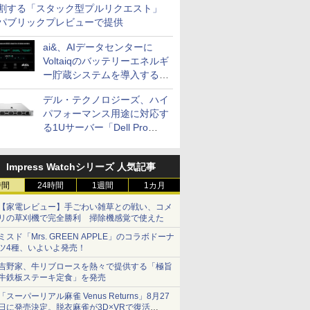
割する「スタック型プルリクエスト」
パブリックプレビューで提供
ai&、AIデータセンターに
Voltaiqのバッテリーエネルギ
ー貯蔵システムを導入する計
画を発表
デル・テクノロジーズ、ハイ
パフォーマンス用途に対応す
る1Uサーバー「Dell Pro
Precision 7 R1ラック」を発
売
Impress Watchシリーズ 人気記事
時間
24時間
1週間
1カ月
【家電レビュー】手ごわい雑草との戦い、コメ
リの草刈機で完全勝利 掃除機感覚で使えた
ミスド「Mrs. GREEN APPLE」のコラボドーナ
ツ4種、いよいよ発売！
吉野家、牛リブロースを熱々で提供する「極旨
牛鉄板ステーキ定食」を発売
「スーパーリアル麻雀 Venus Returns」8月27
日に発売決定。脱衣麻雀が3D×VRで復活