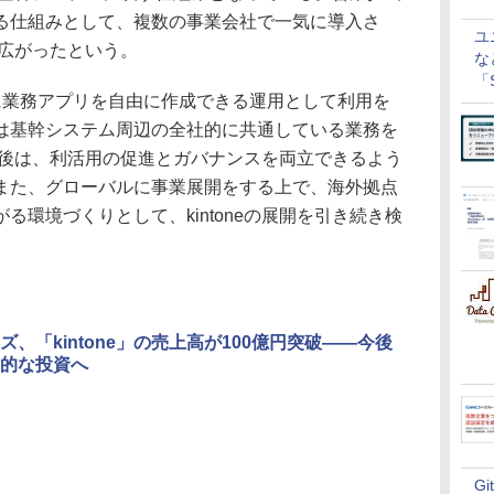
る仕組みとして、複数の事業会社で一気に導入さ
ユ
用が広がったという。
な
「S
C的に業務アプリを自由に作成できる運用として利用を
に
は基幹システム周辺の全社的に共通している業務を
る。今後は、利活用の促進とガバナンスを両立できるよう
また、グローバルに事業展開をする上で、海外拠点
る環境づくりとして、kintoneの展開を引き続き検
ズ、「kintone」の売上高が100億円突破――今後
的な投資へ
G