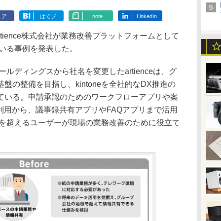
ェア
はてブ
note
LinkedIn
tience株式会社が業務改善プラットフォームとして
している事例を発表した。
ールディングスから社名を変更したartienceは、グ
の整備を目指し、kintoneを全社的なDX推進の
ている。申請承認のためのワークフローアプリや案
利用から、議事録共有アプリやFAQアプリまで活用
人を超えるユーザーが現場の業務改善のために役立て