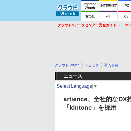
クラウド&データセンター完全ガイド
マ
サービス
セキュリティ
ネットワーク
スイッチ
ルータ
導入事例
イベ
クラウド Watch
トピック
導入事例
ニュース
Select Language
▼
artience、全社的
「kintone」を採用