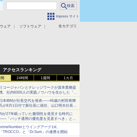
Impress サイト
全カテゴリ
ウェア
ソフトウェア
攻撃対策
マルウェア対策
アクセスランキング
時間
24時間
1週間
1カ月
リコージャパンとナレッジワークが資本業務提
携、社内6000人の実践ノウハウを生かした「AI
商談記録 for RICOH」を展開へ
日本IBMが社長交代を発表――46歳の村田将輝
氏が8月1日付で新社長に就任、山口明夫社長は
会長へ
AIが27年眠っていた脆弱性を発見する時代に
――「パッチ適用の優先度を見直すべき」とセ
キュリティ専門家
primeNumberとウイングアーク1st、
「TROCCO」と「Dr.Sum」の連携を開始