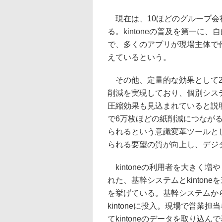
現在は、10ほどのグループ会社で
る。kintoneの普及を第一
で、多くのアプリが現場主体で
えているという。
その他、定量的な効果として202
削減を実現しており、個別システ
圧縮効果も見込まれていると説
で6万枚ほどの紙削減につなが
られるという意識変革ツールとし
られる要望の質が向上し、デジ
kintoneの利用者を大きく
れた、基幹システムとkinto
を挙げている。基幹システムから
kintoneに投入。現場で営業担
てkintoneのデータを取り