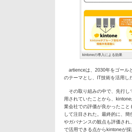
kintoneの導入による効果
artienceは、2030年をゴ
のテーマとし、IT技術を活用し
その取り組みの中で、先行して
用されていたことから、kinto
業会社での評価が良かったこと
して注目された。最終的に、簡
やガバナンスの観点も評価され
で活用できる点からkintoneが