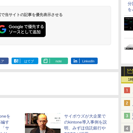
分
を
 検索で当サイトの記事を優先表示させる
ェア
はてブ
note
LinkedIn
1
oneを
サイボウズが大企業で
再編す
のkintone導入事例を説
ト「サ
明、みずほ信託銀行や