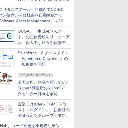
ファイナンス戦略
ニリタエスアール、生成AIでCOBOL
どの資産から仕様書を自動生成する
oftware Asset Maintenance」を10月
発売
GUGA、「生成AIパスポー
ト」の団体受験をリニューア
ル 個人申し込みや個別の支
払いなどに対応
Salesforce、AIチームメイト
「Agentforce Coworker」の
一般提供を開始
データセンターカフェ
英国政府、物議を醸していた
Truman醸造所の5.2MWデー
タセンター計画を承認
企業向けIDaaS「GMOトラ
スト・ログイン」、親会社の
認証設定をグループ企業に展
開できる新機能を提供
itHub、コード変更を小規模な単位に