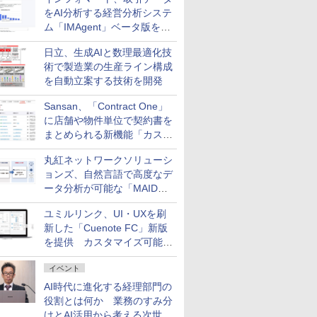
をAI分析する経営分析システ
ム「IMAgent」ベータ版を提
供
日立、生成AIと数理最適化技
術で製造業の生産ライン構成
を自動立案する技術を開発
Sansan、「Contract One」
に店舗や物件単位で契約書を
まとめられる新機能「カスタ
ム契約ツリー」を追加
丸紅ネットワークソリューシ
ョンズ、自然言語で高度なデ
ータ分析が可能な「MAIDOA
AI ASSIST」を9月より提供
ユミルリンク、UI・UXを刷
新した「Cuenote FC」新版
を提供 カスタマイズ可能な
ダッシュボード画面を搭載
イベント
AI時代に進化する経理部門の
役割とは何か 業務のすみ分
けとAI活用から考える次世代