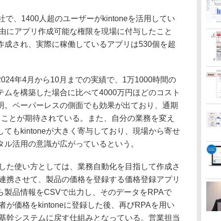
、1400人超のユーザーがkintoneを活用してい
に、自由にアプリ作成可能な権限を現場に付与したこと
作成され、実際に稼働しているアプリは530個を超
4年4月から10月までの実績で、1万1000時間の
ムを構築した場合に比べて4000万円ほどのコスト
明。ペーパーレスの側面でも効果が出ており、通期
ることが期待されている。また、自分の業務を変え
てもkintoneが大きく寄与しており、現場から寄せ
タル活用の意識が広がっているという。
増やした使い方としては、業務自動化を目指して作成さ
neを連携させて、製品の価格を登録する価格登録アプリ
製品情報をCSVで出力し、そのデータをRPAで
当者が価格をkintoneに登録した後、再びRPAを用い
込んで基幹システムに戻す仕組みとなっている。営業担当