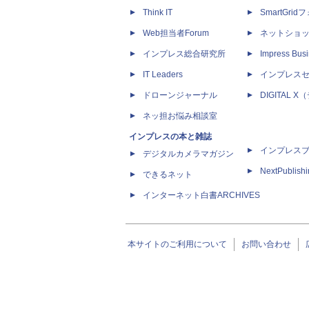
Think IT
SmartGri
Web担当者Forum
ネットショ
インプレス総合研究所
Impress Busi
IT Leaders
インプレス
ドローンジャーナル
DIGITAL
ネッ担お悩み相談室
インプレスの本と雑誌
インプレス
デジタルカメラマガジン
NextPublish
できるネット
インターネット白書ARCHIVES
本サイトのご利用について
お問い合わせ