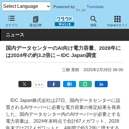
Powered by
Translate
クラウド Watch
トピック
調査・予測
カテゴリ
過去記事
検索
Impressサイト
ニュース
国内データセンターのAI向け電力容量、2028年に
は2024年の約3.2倍に～IDC Japan調査
三柳 英樹
2025年2月28日 06:00
リスト
IDC Japan株式会社は27日、国内データセンターに設
置されるAIサーバーに必要な電力容量の推定結果を発表
した。国内データセンター内のAIサーバーが必要とする
電力容量は、2024年末時点で合計67メガワット、2028
年末では212メガワットと、4年間で約3.2倍に増大する