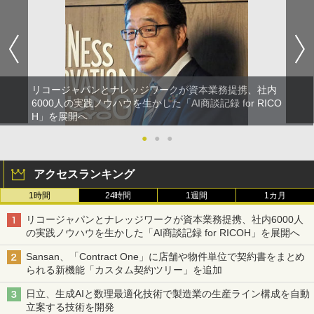
リコージャパンとナレッジワークが資本業務提携、社内
6000人の実践ノウハウを生かした「AI商談記録 for RICO
H」を展開へ
●
●
●
アクセスランキング
1時間
24時間
1週間
1カ月
リコージャパンとナレッジワークが資本業務提携、社内6000人
の実践ノウハウを生かした「AI商談記録 for RICOH」を展開へ
Sansan、「Contract One」に店舗や物件単位で契約書をまとめ
られる新機能「カスタム契約ツリー」を追加
日立、生成AIと数理最適化技術で製造業の生産ライン構成を自動
立案する技術を開発