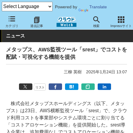
Powered by
Translate
クラウド Watch
サービス・ソフト
サービス
運用・監視
カテゴリ
過去記事
検索
Impressサイト
ニュース
メタップス、AWS監視ツール「srest」でコストを
配賦・可視化する機能を提供
三柳 英樹
2025年1月24日 13:07
リスト
株式会社メタップスホールディングス（以下、メタッ
プス）は23日、AWS横断監視ツール「srest」で、クラウ
ド利用コストを事業部やシステム環境ごとに割り当てる
「コストアロケーション機能」を提供開始した。srest導
入企業は、追加費用なしでコストアロケーション機能を