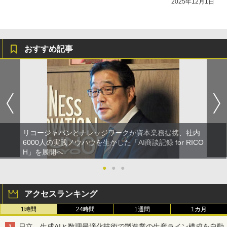
2025年12月1日
おすすめ記事
リコージャパンとナレッジワークが資本業務提携、社内
6000人の実践ノウハウを生かした「AI商談記録 for RICO
H」を展開へ
●
●
●
アクセスランキング
1時間
24時間
1週間
1カ月
日立、生成AIと数理最適化技術で製造業の生産ライン構成を自動