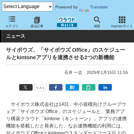
Powered by
Translate
クラウド Watch
サービス・ソフト
サービス
コミュニケーショ
カテゴリ
過去記事
検索
Impressサイト
ニュース
サイボウズ、「サイボウズ Office」のスケジュー
ルとkintoneアプリを連携させる2つの新機能
石井 一志
2025年1月15日 11:55
リスト
サイボウズ株式会社は14日、中小規模向けグループウ
ェア「サイボウズ Office」のスケジュールと、業務アプ
リ構築クラウド「kintone（キントーン）」アプリの連携
機能を搭載したと発表した。なお連携機能の利用には、
サイボウズ Officeとkintoneのスタンダードコース以上の