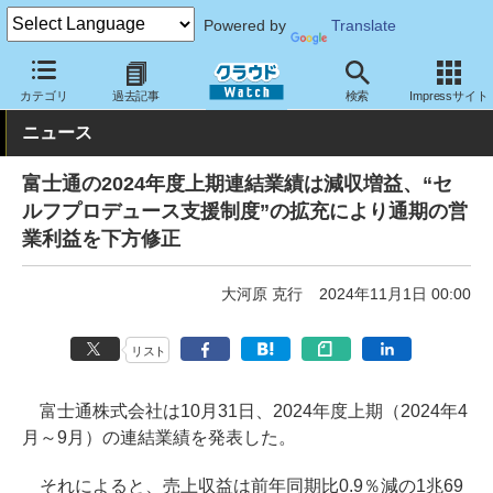
Powered by
Translate
クラウド Watch
トピック
事業戦略
国内
カテゴリ
過去記事
検索
Impressサイト
ニュース
富士通の2024年度上期連結業績は減収増益、“セ
ルフプロデュース支援制度”の拡充により通期の営
業利益を下方修正
大河原 克行
2024年11月1日 00:00
リスト
富士通株式会社は10月31日、2024年度上期（2024年4
月～9月）の連結業績を発表した。
それによると、売上収益は前年同期比0.9％減の1兆69