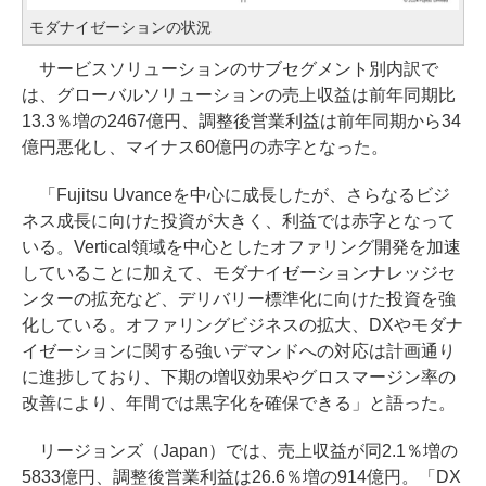
モダナイゼーションの状況
サービスソリューションのサブセグメント別内訳で
は、グローバルソリューションの売上収益は前年同期比
13.3％増の2467億円、調整後営業利益は前年同期から34
億円悪化し、マイナス60億円の赤字となった。
「Fujitsu Uvanceを中心に成長したが、さらなるビジ
ネス成長に向けた投資が大きく、利益では赤字となって
いる。Vertical領域を中心としたオファリング開発を加速
していることに加えて、モダナイゼーションナレッジセ
ンターの拡充など、デリバリー標準化に向けた投資を強
化している。オファリングビジネスの拡大、DXやモダナ
イゼーションに関する強いデマンドへの対応は計画通り
に進捗しており、下期の増収効果やグロスマージン率の
改善により、年間では黒字化を確保できる」と語った。
リージョンズ（Japan）では、売上収益が同2.1％増の
5833億円、調整後営業利益は26.6％増の914億円。「DX