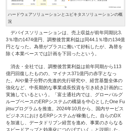
ハードウェアソリューションとユビキタスソリューションの概
況
デバイスソリューションは、売上収益が前年同期比3.
3％増の1474億円、調整後営業利益は同44.1％増の134億
円となった。為替がプラスに働いて好転したが、為替を
除く本業ベースでは計画を下回ったという。
消去・全社では、調整後営業利益は前年同期から113
億円回復したものの、マイナス371億円の赤字となっ
た。AIや量子分野の先進的先行研究や、経営基盤全体の
強化など、中長期的な事業成長投資を引き続き計画的に
実施しているという。「富士通社内では、グローバルグ
ループベースのERPシステムの構築を中心としたOne Fu
jitsuプログラムを推進。2024年10月から、国内サービス
ビジネスにおけるERPシステムが稼働した。自らのDX
を加速し、データドリブン経営を進め、事業のさらなる
スピードアップと効率化につなげていく」と説明した。