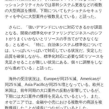
ッションクリティカルでは基幹システム更改などの複数
の大型商談を獲得。下期についてもナショナルセキュリ
ティを中心に大型案件が複数見えている」と語った。
さらに、「強いデマンドにいかに対応できるかが課題
となる。開発の標準化やオファリングビジネスへのシフ
トがうまくいかないとリソースの手当てができなくな
る」とも述べ、「特に、自治体システム標準化について
は、いっぱいいっぱいで対応している状況だ。安定した
品質を確保しながら、標準化対応に必要なSEリソースを
充足させることが難しい状況にある。個々に調整をしな
がら進めている」と語った。
海外の受注状況は、Europeが同15％減、Americasが
同25％減、Asia Pacificが同25％増となっている。欧州と
米国は、前年同期の大口案件の反動が影響しているが、
下期には大口案件の獲得を見込んでいるという。また、
オセアニアでは、金融や小売における複数年の商談を複
数獲得したことが成長につながっているとした。