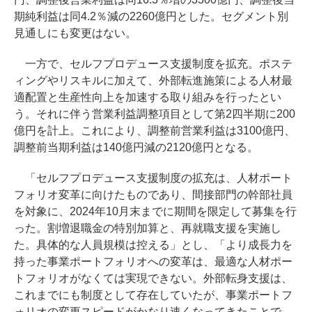
期純利益は同4.2％減の2260億円とした。セグメント別
見通しにも変更はない。
一方で、セルフプロデュース支援制度を拡充。ポステ
ィングやリスキルに加えて、外部転進施策による人材最
適配置と生産性向上を加速する取り組みを行ったとい
う。それに伴う営業利益調整項目として第2四半期に200
億円を計上。これにより、調整前営業利益は3100億円、
調整前当期利益は140億円減の2120億円となる。
「セルフプロデュース支援制度の拡充は、人材ポート
フォリオ変革に向けたものであり、間接部門の幹部社員
を対象に、2024年10月末までに期間を限定して募集を行
った。割増退職金の特別加算と、再就職支援を実施し
た。具体的な人員規模は控える」とし、「より成長力を
持った事業ポートフォリオへの変革は、最適な人材ポー
トフォリオがなくては実現できない。外部転身支援は、
これまでにも制度として存在していたが、事業ポートフ
ォリオの変更スピードがかなり速くなってきたことで、