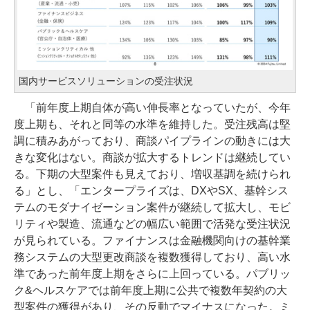
国内サービスソリューションの受注状況
「前年度上期自体が高い伸長率となっていたが、今年
度上期も、それと同等の水準を維持した。受注残高は堅
調に積みあがっており、商談パイプラインの動きには大
きな変化はない。商談が拡大するトレンドは継続してい
る。下期の大型案件も見えており、増収基調を続けられ
る」とし、「エンタープライズは、DXやSX、基幹シス
テムのモダナイゼーション案件が継続して拡大し、モビ
リティや製造、流通などの幅広い範囲で活発な受注状況
が見られている。ファイナンスは金融機関向けの基幹業
務システムの大型更改商談を複数獲得しており、高い水
準であった前年度上期をさらに上回っている。パブリッ
ク&ヘルスケアでは前年度上期に公共で複数年契約の大
型案件の獲得があり、その反動でマイナスになった。ミ