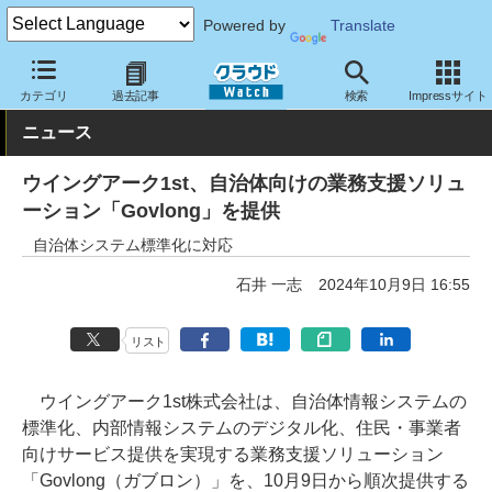
Powered by
Translate
クラウド Watch
サービス・ソフト
サービス
業務関連
カテゴリ
過去記事
検索
Impressサイト
ニュース
ウイングアーク1st、自治体向けの業務支援ソリュ
ーション「Govlong」を提供
自治体システム標準化に対応
石井 一志
2024年10月9日 16:55
リスト
ウイングアーク1st株式会社は、自治体情報システムの
標準化、内部情報システムのデジタル化、住民・事業者
向けサービス提供を実現する業務支援ソリューション
「Govlong（ガブロン）」を、10月9日から順次提供する