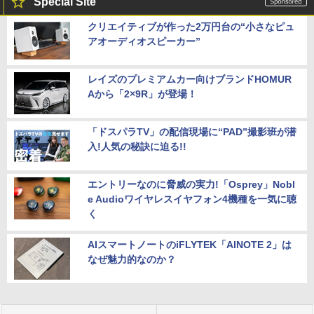
Special Site
クリエイティブが作った2万円台の“小さなピュ
アオーディオスピーカー”
レイズのプレミアムカー向けブランドHOMUR
Aから「2×9R」が登場！
「ドスパラTV」の配信現場に“PAD”撮影班が潜
入!人気の秘訣に迫る!!
エントリーなのに脅威の実力!「Osprey」Nobl
e Audioワイヤレスイヤフォン4機種を一気に聴
く
AIスマートノートのiFLYTEK「AINOTE 2」は
なぜ魅力的なのか？