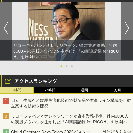
リコージャパンとナレッジワークが資本業務提携、社内
6000人の実践ノウハウを生かした「AI商談記録 for RICO
H」を展開へ
●
●
●
アクセスランキング
1時間
24時間
1週間
1カ月
日立、生成AIと数理最適化技術で製造業の生産ライン構成を自動
立案する技術を開発
リコージャパンとナレッジワークが資本業務提携、社内6000人
の実践ノウハウを生かした「AI商談記録 for RICOH」を展開へ
Cloud Operator Days Tokyo 2026がスタート、「AIとどう向き合