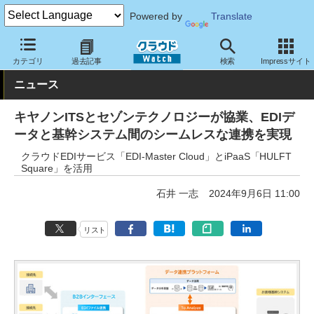
Powered by
Translate
クラウド Watch
トピック
協業・提携
国内
カテゴリ
過去記事
検索
Impressサイト
ニュース
キヤノンITSとセゾンテクノロジーが協業、EDIデ
ータと基幹システム間のシームレスな連携を実現
クラウドEDIサービス「EDI-Master Cloud」とiPaaS「HULFT
Square」を活用
石井 一志
2024年9月6日 11:00
リスト