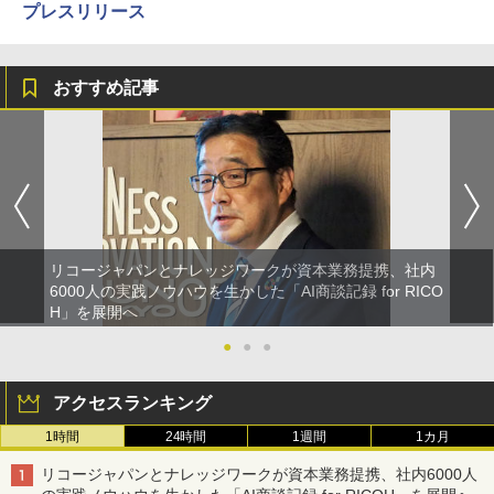
プレスリリース
おすすめ記事
リコージャパンとナレッジワークが資本業務提携、社内
6000人の実践ノウハウを生かした「AI商談記録 for RICO
H」を展開へ
●
●
●
アクセスランキング
1時間
24時間
1週間
1カ月
リコージャパンとナレッジワークが資本業務提携、社内6000人