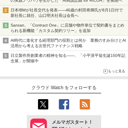
の実践ノウハウを生かした「AI商談記録 for RICOH」を展開へ
日本IBMが社長交代を発表――46歳の村田将輝氏が8月1日付で
新社長に就任、山口明夫社長は会長へ
Sansan、「Contract One」に店舗や物件単位で契約書をまとめ
られる新機能「カスタム契約ツリー」を追加
AI時代に進化する経理部門の役割とは何か 業務のすみ分けとAI
活用から考える次世代ファイナンス戦略
日立製作所創業者の精神を知る――、「小平浪平翁生誕150年記
念展」が開催中
もっと見る
クラウド Watch をフォローする
メルマガスタート！