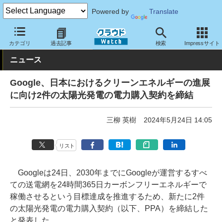
Powered by
Translate
クラウド Watch
ハード・インフラ
データセンター
カテゴリ
過去記事
検索
Impressサイト
ニュース
Google、日本におけるクリーンエネルギーの進展
に向け2件の太陽光発電の電力購入契約を締結
三柳 英樹
2024年5月24日 14:05
リスト
Googleは24日、2030年までにGoogleが運営するすべ
ての送電網を24時間365日カーボンフリーエネルギーで
稼働させるという目標達成を推進するため、新たに2件
の太陽光発電の電力購入契約（以下、PPA）を締結した
と発表した。