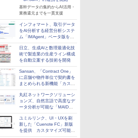
基幹データの集約からAI活用・
業務還元までを一貫支援
インフォマート、取引データ
をAI分析する経営分析システ
ム「IMAgent」ベータ版を提
供
日立、生成AIと数理最適化技
術で製造業の生産ライン構成
を自動立案する技術を開発
Sansan、「Contract One」
に店舗や物件単位で契約書を
まとめられる新機能「カスタ
ム契約ツリー」を追加
丸紅ネットワークソリューシ
ョンズ、自然言語で高度なデ
ータ分析が可能な「MAIDOA
AI ASSIST」を9月より提供
ユミルリンク、UI・UXを刷
新した「Cuenote FC」新版
を提供 カスタマイズ可能な
ダッシュボード画面を搭載