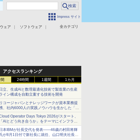
Impress サイト
全カテゴリ
ウェア
ソフトウェア
攻撃対策
マルウェア対策
アクセスランキング
時間
24時間
1週間
1カ月
日立、生成AIと数理最適化技術で製造業の生産
ライン構成を自動立案する技術を開発
リコージャパンとナレッジワークが資本業務提
携、社内6000人の実践ノウハウを生かした「AI
商談記録 for RICOH」を展開へ
Cloud Operator Days Tokyo 2026がスタート、
「AIとどう向き合うか」をテーマにインフラ運
用の知見を集約
日本IBMが社長交代を発表――46歳の村田将輝
氏が8月1日付で新社長に就任、山口明夫社長は
会長へ