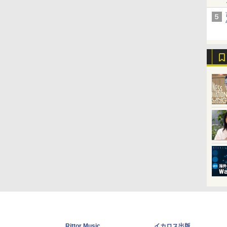
Rittor Music
イカロス出版