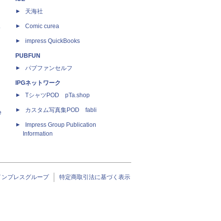
天海社
ス
Comic curea
impress QuickBooks
PUBFUN
パブファンセルフ
IPGネットワーク
TシャツPOD pTa.shop
カスタム写真集POD fabli
e
Impress Group Publication
Information
インプレスグループ
特定商取引法に基づく表示