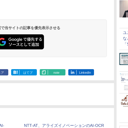
 検索で当サイトの記事を優先表示させる
ユ
な
「S
に
ェア
はてブ
note
LinkedIn
I-
NTT-AT、アライズイノベーションのAI-OCR