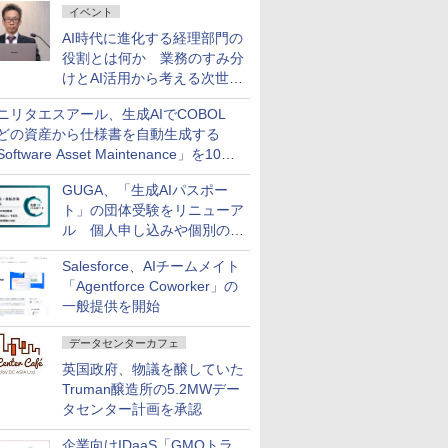
イベント
AI時代に進化する経理部門の
役割とは何か 業務のすみ分
けとAI活用から考える次世代
ファイナンス戦略
ニリタエスアール、生成AIでCOBOL
どの資産から仕様書を自動生成する
oftware Asset Maintenance」を10月
発売
GUGA、「生成AIパスポー
ト」の団体受験をリニューア
ル 個人申し込みや個別の支
払いなどに対応
Salesforce、AIチームメイト
「Agentforce Coworker」の
一般提供を開始
データセンターカフェ
英国政府、物議を醸していた
Truman醸造所の5.2MWデー
タセンター計画を承認
企業向けIDaaS「GMOトラ