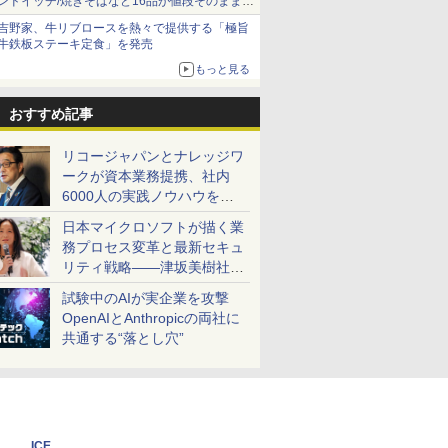
ンドイッチ/焼きそばなど16品が値段そのままで
ボリュームアップ
吉野家、牛リブロースを熱々で提供する「極旨
牛鉄板ステーキ定食」を発売
もっと見る
おすすめ記事
リコージャパンとナレッジワ
ークが資本業務提携、社内
6000人の実践ノウハウを生
かした「AI商談記録 for
日本マイクロソフトが描く業
RICOH」を展開へ
務プロセス変革と最新セキュ
リティ戦略――津坂美樹社長
が2027年度戦略を説明
試験中のAIが実企業を攻撃
OpenAIとAnthropicの両社に
共通する“落とし穴”
ICE