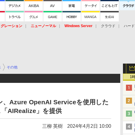
イグレーション
ニューノーマル
Windows Server
クラウド
ハード
トピック
ストレージ（HW）
オープンソース
SaaS
標的型
ント
ス
その他
1
ure OpenAI Serviceを使用した
AIRealize」を提供
三柳 英樹
2024年4月2日 10:00