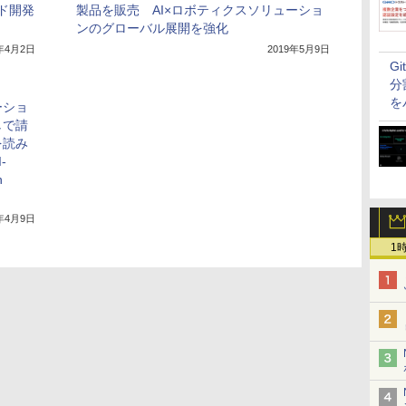
ード開発
製品を販売 AI×ロボティクスソリューショ
ンのグローバル展開を強化
1年4月2日
2019年5月9日
G
分
を
ーショ
しで請
を読み
-
n
4年4月9日
1