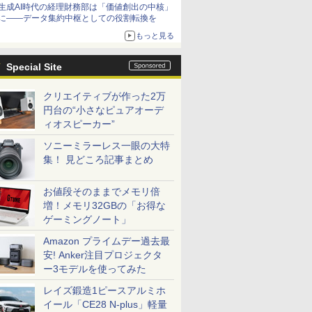
生成AI時代の経理財務部は「価値創出の中核」
に――データ集約中枢としての役割転換を
もっと見る
Special Site
クリエイティブが作った2万
円台の“小さなピュアオーデ
ィオスピーカー”
ソニーミラーレス一眼の大特
集！ 見どころ記事まとめ
お値段そのままでメモリ倍
増！メモリ32GBの「お得な
ゲーミングノート」
Amazon プライムデー過去最
安! Anker注目プロジェクタ
ー3モデルを使ってみた
レイズ鍛造1ピースアルミホ
イール「CE28 N-plus」軽量