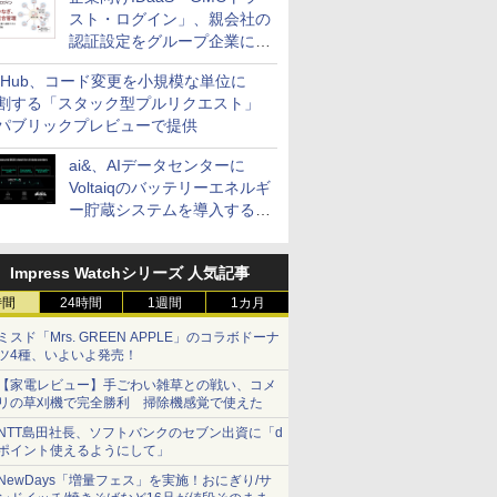
スト・ログイン」、親会社の
認証設定をグループ企業に展
開できる新機能を提供
itHub、コード変更を小規模な単位に
割する「スタック型プルリクエスト」
パブリックプレビューで提供
ai&、AIデータセンターに
Voltaiqのバッテリーエネルギ
ー貯蔵システムを導入する計
画を発表
Impress Watchシリーズ 人気記事
時間
24時間
1週間
1カ月
ミスド「Mrs. GREEN APPLE」のコラボドーナ
ツ4種、いよいよ発売！
【家電レビュー】手ごわい雑草との戦い、コメ
リの草刈機で完全勝利 掃除機感覚で使えた
NTT島田社長、ソフトバンクのセブン出資に「d
ポイント使えるようにして」
NewDays「増量フェス」を実施！おにぎり/サ