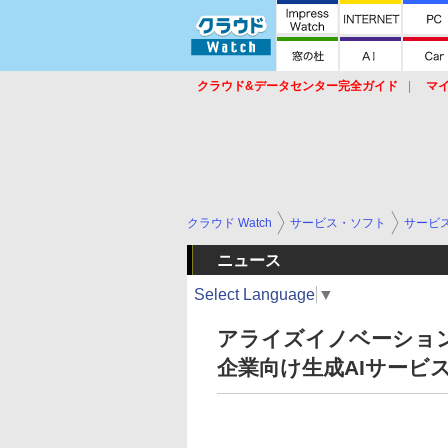
クラウド&データセンター完全ガイド
マ
サービス
セキュリティ
ネットワーク
スイッチ
ルータ
導入事例
イベ
クラウド Watch
サービス・ソフト
サービ
ニュース
Select Language
▼
アライズイノベーション、Az
企業向け生成AIサービス「