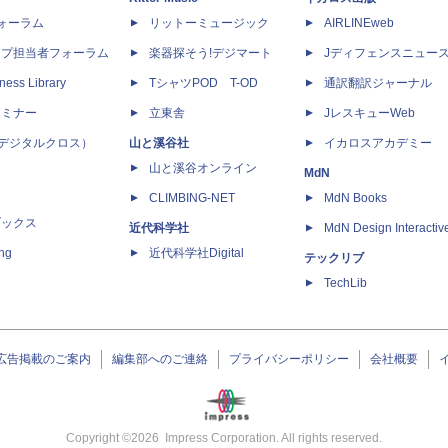
dフォーラム
リットーミュージック
AIRLINEweb
ップ担当者フォーラム
楽器探そう!デジマート
Jディフェンスニュー
ness Library
TシャツPOD T-OD
通訳翻訳ジャーナル
セミナー
立東舎
JレスキューWeb
 X（デジタルクロス）
山と溪谷社
イカロスアカデミー
山と溪谷オンライン
MdN
CLIMBING-NET
MdN Books
ブックス
近代科学社
MdN Design Interactiv
ing
近代科学社Digital
テックリブ
TechLib
広告掲載のご案内
編集部へのご連絡
プライバシーポリシー
会社概要
Copyright ©
2026
Impress Corporation. All rights reserved.