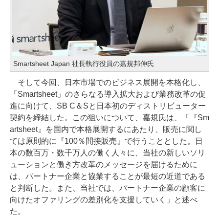
Smartsheet Japan 社長執行役員の嘉規邦伸氏
そして今回、日本市場でのビジネス展開を本格化し、
「Smartsheet」のさらなる導入拡大および業務改革の促
進に向けて、SB C＆Sと日本初のディストリビューター
契約を締結した。この狙いについて、嘉規氏は、「『Sm
artsheet』を国内で本格展開するにあたり、販売に関し
ては原則的に『100％間接販売』で行うこととした。日
本の数百万・数千万人の働く人々に、当社の新しいソリ
ューションと働き方改革のメッセージを届けるために
は、パートナー企業と協業することが最短の近道である
と判断した。また、当社では、パートナー企業の顧客に
向けたオファリングの差別化を支援していく」と述べ
た。