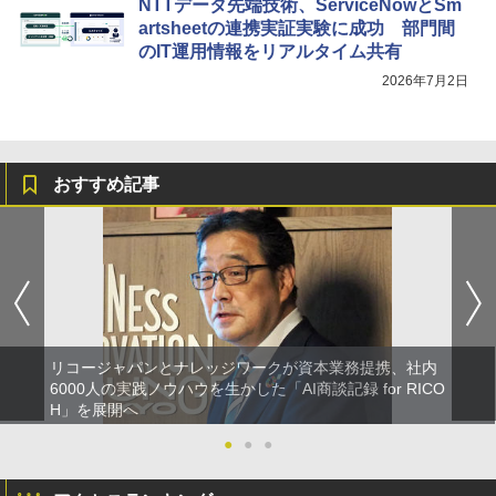
NTTデータ先端技術、ServiceNowとSm
artsheetの連携実証実験に成功 部門間
のIT運用情報をリアルタイム共有
2026年7月2日
おすすめ記事
リコージャパンとナレッジワークが資本業務提携、社内
6000人の実践ノウハウを生かした「AI商談記録 for RICO
H」を展開へ
●
●
●