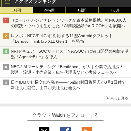
アクセスランキング
1時間
24時間
1週間
1カ月
リコージャパンとナレッジワークが資本業務提携、社内6000人
の実践ノウハウを生かした「AI商談記録 for RICOH」を展開へ
レノボ、NFC/FeliCaに対応する11型Androidタブレット
「Lenovo ThinkTab X11 Gen 1」を発売
NRIセキュア、SOCサービス「NeoSOC」に独自開発のAI統制基
盤「AgenticBlue」を導入
NECのAIマーケティング「BestMove」が大手企業で活用拡大
製造・流通・小売企業・広告代理店などが実装フェーズへ
日本IBMが社長交代を発表――46歳の村田将輝氏が8月1日付で
新社長に就任、山口明夫社長は会長へ
もっと見る
クラウド Watch をフォローする