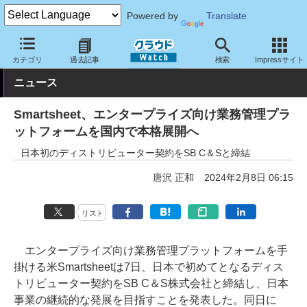
Powered by
Translate
クラウド Watch
サービス・ソフト
サービス
業務関連
カテゴリ
過去記事
検索
Impressサイト
ニュース
Smartsheet、エンタープライズ向け業務管理プラ
ットフォームを国内で本格展開へ
日本初のディストリビューター契約をSB C＆Sと締結
唐沢 正和
2024年2月8日 06:15
リスト
エンタープライズ向け業務管理プラットフォームを手
掛ける米Smartsheetは7日、日本で初めてとなるディス
トリビューター契約をSB C＆S株式会社と締結し、日本
事業の継続的な発展を目指すことを発表した。同日に