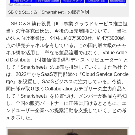
SB C＆Sによる「Smartsheet」の販売体制
SB C＆S 執行役員（ICT事業 クラウドサービス推進担
当）の守谷克己氏は、今後の販売展開について、「当社
の法人向け事業は、全国に約1万3000社、約4万3000拠
点の販売チャネルを有している。この国内最大級のチャ
ネル網を活用し、単なる製品流通ではなく、Value Adde
d Distributor（付加価値提供型ディストリビューター）と
して『Smartsheet』の販売を推進していく。また当社で
は、2022年からSaaS専門部隊の『Cloud Service Concie
rge』を設置し、SaaSビジネスに注力している。今後、
同部隊が取り扱うCollaborationカテゴリーの主力商品と
して『Smartsheet』を位置づけ、メンバーが製品を熟知
し、全国の販売パートナーに正確に届けるとともに、エ
ンドユーザー企業への提案活動を支援していく」との考
えを示した。