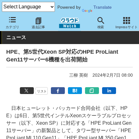
Powered by
Translate
クラウド Watch
ハード・インフラ
ハードウェア
サーバー
カテゴリ
過去記事
検索
Impressサイト
ニュース
HPE、第5世代Xeon SP対応のHPE ProLiant
Gen11サーバー6機種を出荷開始
三柳 英樹
2024年2月7日 08:00
リスト
日本ヒューレット・パッカード合同会社（以下、HP
E）は6日、第5世代インテルXeonスケーラブルプロセッ
サー（以下、Xeon SP）に対応する「HPE ProLiant Gen
11サーバー」の新製品として、タワー型サーバー「HPE
ProLiant ML110 Gen11」「HPE ProLiant ML350 Gen1