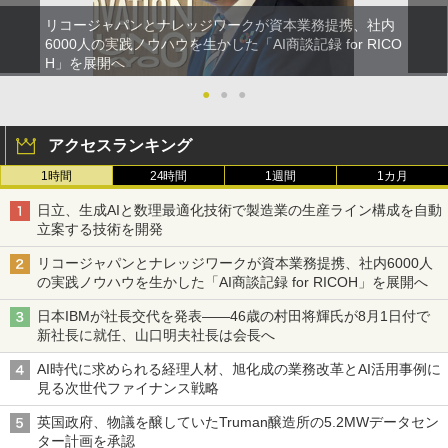
リコージャパンとナレッジワークが資本業務提携、社内
6000人の実践ノウハウを生かした「AI商談記録 for RICO
H」を展開へ
●
●
●
アクセスランキング
1時間
24時間
1週間
1カ月
日立、生成AIと数理最適化技術で製造業の生産ライン構成を自動
立案する技術を開発
リコージャパンとナレッジワークが資本業務提携、社内6000人
の実践ノウハウを生かした「AI商談記録 for RICOH」を展開へ
日本IBMが社長交代を発表――46歳の村田将輝氏が8月1日付で
新社長に就任、山口明夫社長は会長へ
AI時代に求められる経理人材、旭化成の業務改革とAI活用事例に
見る次世代ファイナンス戦略
英国政府、物議を醸していたTruman醸造所の5.2MWデータセン
ター計画を承認