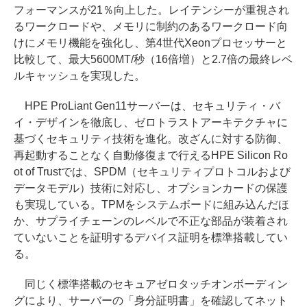
フォーマンスが21％向上した。レイテンシーが重視され
るワークロードや、メモリに制約のあるワークロード向
けにメモリ機能を強化し、第4世代Xeonプロセッサーと
比較して、最大5600MT/秒（16倍増）と2.7倍の最終レベ
ルキャッシュを実現した。
HPE ProLiant Gen11サーバーは、セキュリティ・バ
イ・デザインを徹底し、ゼロトラストアーキテクチャに
基づくセキュリティ技術を進化。改ざんに対する防御、
再起動することなく自動修復まで行えるHPE Silicon Ro
ot of Trustでは、SPDM（セキュリティプロトコルおよび
データモデル）技術に対応し、オプションカードの保護
も実現している。TPMをシステムボードに組み込んだほ
か、サプライチェーンのレベルで不正な部品が装着され
ていないことを証明するデバイス証明を標準搭載してい
る。
同じく標準搭載のセキュアゼロタッチオンボーディン
グにより、サーバーの「身分証明書」を確認してネット