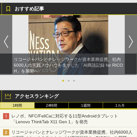
おすすめ記事
リコージャパンとナレッジワークが資本業務提携、社内
6000人の実践ノウハウを生かした「AI商談記録 for RICO
H」を展開へ
●
●
●
アクセスランキング
1時間
24時間
1週間
1カ月
レノボ、NFC/FeliCaに対応する11型Androidタブレット
「Lenovo ThinkTab X11 Gen 1」を発売
リコージャパンとナレッジワークが資本業務提携、社内6000人