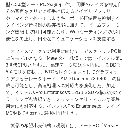
型･15.6型ノートPCの3タイプで、周囲のノイズを抑え自
分の音声をクリアに相手に伝えるノイズサプレッサー
や、マイクで拾ってしまうキーボード打鍵音を抑制する
タイピング音抑制の既存機能に加えて、ビームフォーミ
ング機能まで利用可能となり、Webミーティングでの利
便性を向上し、円滑なコミュニケーションを支援する。
オフィスワークでの利用に向けて、デスクトップPC最
上位モデルとなる「Mate タイプME」では、インテル第1
3世代CPUとともに、高速データ転送を可能にするDDR
5メモリを搭載し、BTOセレクションとしてグラフィッ
クアクセラレータボード「AMD Radeon RX 6400」の搭
載も可能とし、高速処理への対応力を強化した。加え
て、インテルvPro Enterpriseや512GB SSD×2構成でのミ
ラーリングも選択でき、ミッションクリティカルな業務
用途にも対応する。インテルvPro Enterpriseは、タイプ
MC/MBでも新たに選択可能とした。
製品の希望小売価格（税別）は、ノートPC「VersaPr