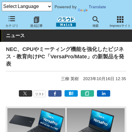
Powered by
Translate
クラウド Watch
ハード・インフラ
ハードウェア
PC
カテゴリ
過去記事
検索
Impressサイト
ニュース
NEC、CPUやミーティング機能を強化したビジネ
ス・教育向けPC「VersaPro/Mate」の新製品を発
表
三柳 英樹
2023年10月16日 12:35
リスト