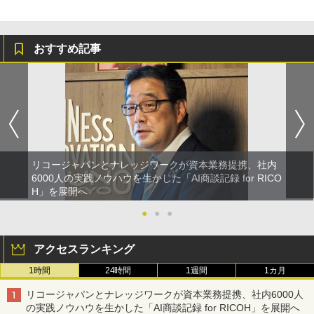
おすすめ記事
リコージャパンとナレッジワークが資本業務提携、社内
6000人の実践ノウハウを生かした「AI商談記録 for RICO
H」を展開へ
●
●
●
アクセスランキング
1時間
24時間
1週間
1カ月
リコージャパンとナレッジワークが資本業務提携、社内6000人
の実践ノウハウを生かした「AI商談記録 for RICOH」を展開へ