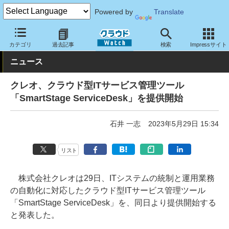
Powered by
Translate
クラウド Watch
サービス・ソフト
サービス
業務関連
カテゴリ
過去記事
検索
Impressサイト
ニュース
クレオ、クラウド型ITサービス管理ツール
「SmartStage ServiceDesk」を提供開始
石井 一志
2023年5月29日 15:34
リスト
株式会社クレオは29日、ITシステムの統制と運用業務
の自動化に対応したクラウド型ITサービス管理ツール
「SmartStage ServiceDesk」を、同日より提供開始する
と発表した。