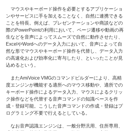
マウスやキーボード操作を必要とするアプリケーショ
ンやサービスに手を加えることなく、自然に連携できる
ことを特長。例えば、プレゼンテーションや商談などの
際のPowerPointの利用において、ページ遷移や動画の再
生などを音声によってスムーズで自然に動作させたり、
ExcelやWordへのデータ入力において、音声によって自
然な形でマウスやキーボード操作を代替し、データ入力
の高速化および効率化に寄与したり、といったことが見
込めるという。
またAmiVoice VMGのコマンドビルダーにより、高精
度エンジンが機能する適所へのマウス移動や、適所での
キーボード操作によるデータ入力、マウスによるクリッ
ク操作などを代替する音声コマンドの知識ベースを作
成・登録可能。こうした音声コマンドの作成・登録はプ
ログラミング不要で行えるとしている。
なお音声認識エンジンは、一般分野汎用、住所専用、