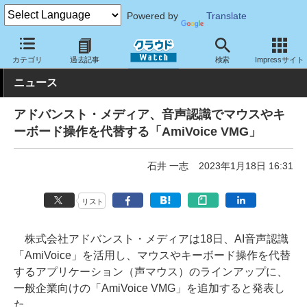
Powered by
Translate
クラウド Watch
サービス・ソフト
ソフトウェア
アプリケーシ
カテゴリ
過去記事
検索
Impressサイト
ニュース
アドバンスト・メディア、音声認識でマウスやキ
ーボード操作を代替する「AmiVoice VMG」
石井 一志
2023年1月18日 16:31
リスト
株式会社アドバンスト・メディアは18日、AI音声認識
「AmiVoice」を活用し、マウスやキーボード操作を代替
するアプリケーション（声マウス）のラインアップに、
一般企業向けの「AmiVoice VMG」を追加すると発表し
た。