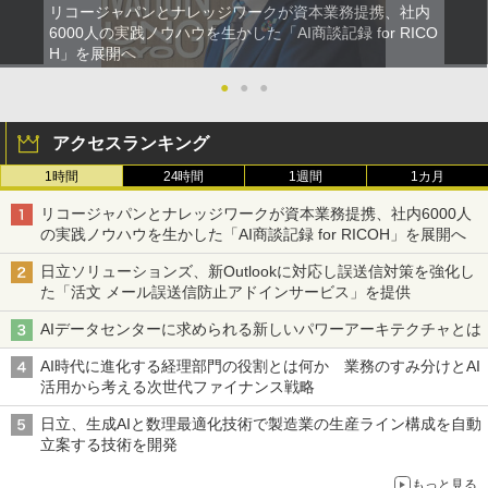
リコージャパンとナレッジワークが資本業務提携、社内
6000人の実践ノウハウを生かした「AI商談記録 for RICO
H」を展開へ
●
●
●
アクセスランキング
1時間
24時間
1週間
1カ月
リコージャパンとナレッジワークが資本業務提携、社内6000人
の実践ノウハウを生かした「AI商談記録 for RICOH」を展開へ
日立ソリューションズ、新Outlookに対応し誤送信対策を強化し
た「活文 メール誤送信防止アドインサービス」を提供
AIデータセンターに求められる新しいパワーアーキテクチャとは
AI時代に進化する経理部門の役割とは何か 業務のすみ分けとAI
活用から考える次世代ファイナンス戦略
日立、生成AIと数理最適化技術で製造業の生産ライン構成を自動
立案する技術を開発
もっと見る