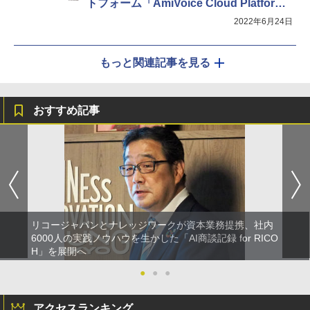
トフォーム「AmiVoice Cloud Platfor
m」をリニューアル
2022年6月24日
もっと関連記事を見る
おすすめ記事
リコージャパンとナレッジワークが資本業務提携、社内
6000人の実践ノウハウを生かした「AI商談記録 for RICO
H」を展開へ
●
●
●
アクセスランキング