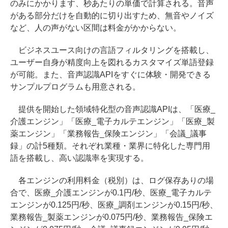
のみにかかります、秒あたりの単価で計算される。音声
がある部分だけを自動的に切り出すため、無音やノイズ
など、人の声がない区間は料金がかからない。
ビジネスユース向けの言語フィルタリングを搭載し、
ユーザー自身が精度向上を図れるカスタマイズ単語登録
が可能。また、音声認識APIをすぐに体験・開発できる
サンプルプログラムも用意される。
提供を開始した領域特化型の音声認識APIは、「医療_
介護エンジン」「医療_電子カルテエンジン」「医療_製
薬エンジン」「業務報告_保険エンジン」「会議_議事
録」の計5種類。それぞれ業種・業界に特化した専門用
語を搭載し、高い認識率を実現する。
各エンジンの利用料金（税別）は、ログ保存ありの場
合で、医療_介護エンジンが0.1円/秒、医療_電子カルテ
エンジンが0.125円/秒、医療_調剤エンジンが0.15円/秒、
業務報告_製薬エンジンが0.075円/秒、業務報告_保険エ