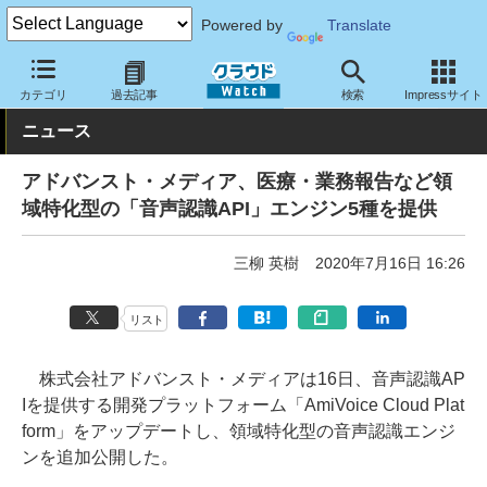
Powered by
Translate
クラウド Watch
サービス・ソフト
サービス
開発関連
カテゴリ
過去記事
検索
Impressサイト
ニュース
アドバンスト・メディア、医療・業務報告など領
域特化型の「音声認識API」エンジン5種を提供
三柳 英樹
2020年7月16日 16:26
リスト
株式会社アドバンスト・メディアは16日、音声認識AP
Iを提供する開発プラットフォーム「AmiVoice Cloud Plat
form」をアップデートし、領域特化型の音声認識エンジ
ンを追加公開した。