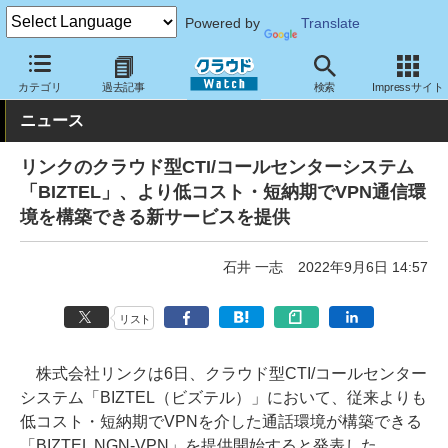
Powered by
Translate
クラウド Watch
ネットワーク
通信インフラ
カテゴリ
過去記事
検索
Impressサイト
ニュース
リンクのクラウド型CTI/コールセンターシステム
「BIZTEL」、より低コスト・短納期でVPN通信環
境を構築できる新サービスを提供
石井 一志
2022年9月6日 14:57
リスト
株式会社リンクは6日、クラウド型CTI/コールセンター
システム「BIZTEL（ビズテル）」において、従来よりも
低コスト・短納期でVPNを介した通話環境が構築できる
「BIZTEL NGN-VPN」を提供開始すると発表した。