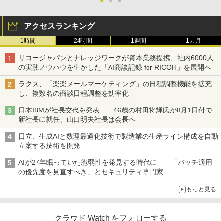
●
●
●
アクセスランキング
1時間
24時間
1週間
1カ月
リコージャパンとナレッジワークが資本業務提携、社内6000人
の実践ノウハウを生かした「AI商談記録 for RICOH」を展開へ
ラクス、「楽楽メールマーケティング」の日程調整機能を拡充
し、複数名の商談日程調整を効率化
日本IBMが社長交代を発表――46歳の村田将輝氏が8月1日付で
新社長に就任、山口明夫社長は会長へ
日立、生成AIと数理最適化技術で製造業の生産ライン構成を自動
立案する技術を開発
AIが27年眠っていた脆弱性を発見する時代に――「パッチ適用
の優先度を見直すべき」とセキュリティ専門家
もっと見る
クラウド Watch をフォローする