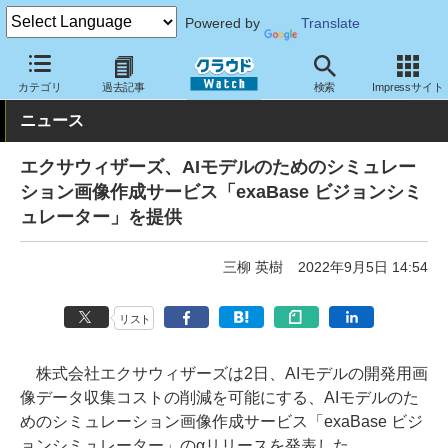
Powered by
Translate
クラウド Watch
サービス・ソフト
サービス
開発関連
カテゴリ
過去記事
検索
Impressサイト
ニュース
エクサウィザーズ、AIモデルのためのシミュレー
ション画像作成サービス「exaBase ビジョンシミ
ュレーター」を提供
三柳 英樹
2022年9月5日 14:54
リスト
株式会社エクサウィザーズは2日、AIモデルの開発用画
像データ収集コストの削減を可能にする、AIモデルのた
めのシミュレーション画像作成サービス「exaBase ビジ
ョンシミュレーター」のαリリースを発表した。