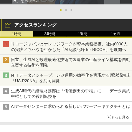
H」を展開へ
●
●
●
アクセスランキング
1時間
24時間
1週間
1カ月
リコージャパンとナレッジワークが資本業務提携、社内6000人
の実践ノウハウを生かした「AI商談記録 for RICOH」を展開へ
日立、生成AIと数理最適化技術で製造業の生産ライン構成を自動
立案する技術を開発
NTTデータとシャープ、レジ運用の効率化を実現する新決済端末
「UA-P20NA」を共同開発
生成AI時代の経理財務部は「価値創出の中核」に――データ集約
中枢としての役割転換を
AIデータセンターに求められる新しいパワーアーキテクチャとは
もっと見る