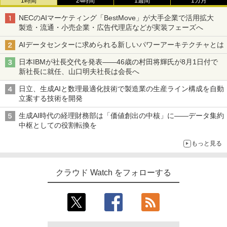
1時間
24時間
1週間
1カ月
NECのAIマーケティング「BestMove」が大手企業で活用拡大
製造・流通・小売企業・広告代理店などが実装フェーズへ
AIデータセンターに求められる新しいパワーアーキテクチャとは
日本IBMが社長交代を発表――46歳の村田将輝氏が8月1日付で
新社長に就任、山口明夫社長は会長へ
日立、生成AIと数理最適化技術で製造業の生産ライン構成を自動
立案する技術を開発
生成AI時代の経理財務部は「価値創出の中核」に――データ集約
中枢としての役割転換を
もっと見る
クラウド Watch をフォローする