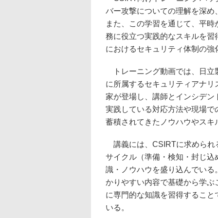
バー攻撃についての理解を深め
また、この学習を通じて、平時か
務に役立つ実践的なスキルを習
におけるセキュリティ体制の強
トレーニング動画では、日立製作所のHit
に所属するセキュリティアナリ
家が登場し、講師とインシデン
実践している対応方法や現場で
蓄積されてきたノウハウやスキ
講義には、CSIRTに求めら
サイクル（準備・検知・封じ込
識・ノウハウを盛り込んでいる。
かりやすい内容で基礎から学ぶ
に専門的な知識を習得することで
いる。