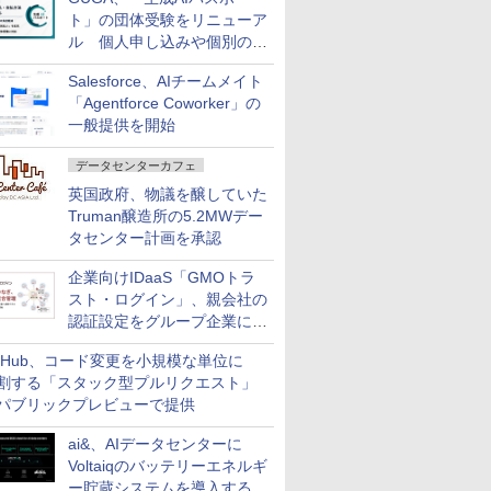
ト」の団体受験をリニューア
ル 個人申し込みや個別の支
払いなどに対応
Salesforce、AIチームメイト
「Agentforce Coworker」の
一般提供を開始
データセンターカフェ
英国政府、物議を醸していた
Truman醸造所の5.2MWデー
タセンター計画を承認
企業向けIDaaS「GMOトラ
スト・ログイン」、親会社の
認証設定をグループ企業に展
開できる新機能を提供
itHub、コード変更を小規模な単位に
割する「スタック型プルリクエスト」
パブリックプレビューで提供
ai&、AIデータセンターに
Voltaiqのバッテリーエネルギ
ー貯蔵システムを導入する計