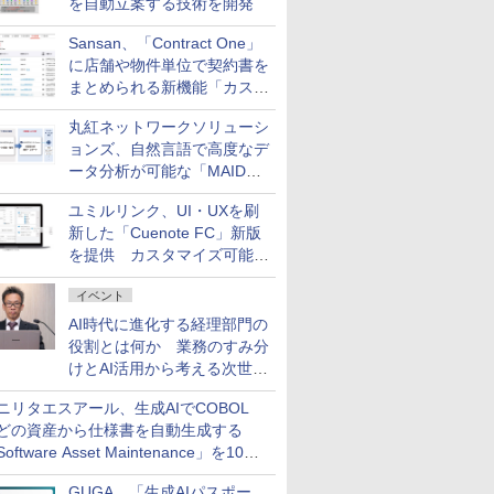
を自動立案する技術を開発
Sansan、「Contract One」
に店舗や物件単位で契約書を
まとめられる新機能「カスタ
ム契約ツリー」を追加
丸紅ネットワークソリューシ
ョンズ、自然言語で高度なデ
ータ分析が可能な「MAIDOA
AI ASSIST」を9月より提供
ユミルリンク、UI・UXを刷
新した「Cuenote FC」新版
を提供 カスタマイズ可能な
ダッシュボード画面を搭載
イベント
AI時代に進化する経理部門の
役割とは何か 業務のすみ分
けとAI活用から考える次世代
ファイナンス戦略
ニリタエスアール、生成AIでCOBOL
どの資産から仕様書を自動生成する
oftware Asset Maintenance」を10月
発売
GUGA、「生成AIパスポー