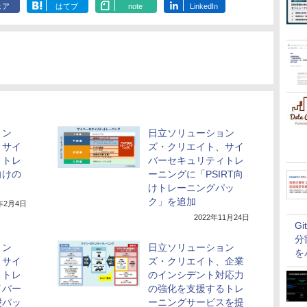
ェア
はてブ
note
LinkedIn
ョン
日立ソリューション
、サイ
ズ・クリエイト、サイ
ィトレ
バーセキュリティトレ
向けの
ーニングに「PSIRT向
けトレーニングパッ
ク」を追加
2年2月4日
2022年11月24日
G
分
ョン
日立ソリューション
を
、サイ
ズ・クリエイト、企業
ィトレ
のインシデント対応力
イバー
の強化を支援するトレ
礎パッ
ーニングサービスを提