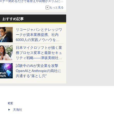
スナー閉めるだけで着替えや荷物がスリムにま
とまる
もっと見る
おすすめ記事
リコージャパンとナレッジワ
ークが資本業務提携、社内
6000人の実践ノウハウを生
かした「AI商談記録 for
日本マイクロソフトが描く業
RICOH」を展開へ
務プロセス変革と最新セキュ
リティ戦略――津坂美樹社長
が2027年度戦略を説明
試験中のAIが実企業を攻撃
OpenAIとAnthropicの両社に
共通する“落とし穴”
ICE
天海社