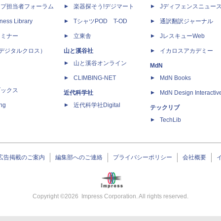
ップ担当者フォーラム
楽器探そう!デジマート
Jディフェンスニュー
ness Library
TシャツPOD T-OD
通訳翻訳ジャーナル
セミナー
立東舎
JレスキューWeb
 X（デジタルクロス）
山と溪谷社
イカロスアカデミー
山と溪谷オンライン
MdN
CLIMBING-NET
MdN Books
ブックス
近代科学社
MdN Design Interactiv
ing
近代科学社Digital
テックリブ
TechLib
広告掲載のご案内
編集部へのご連絡
プライバシーポリシー
会社概要
Copyright ©
2026
Impress Corporation. All rights reserved.