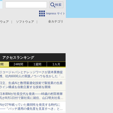
Impress サイト
全カテゴリ
ウェア
ソフトウェア
攻撃対策
マルウェア対策
アクセスランキング
時間
24時間
1週間
1カ月
リコージャパンとナレッジワークが資本業務提
携、社内6000人の実践ノウハウを生かした「AI
商談記録 for RICOH」を展開へ
日立、生成AIと数理最適化技術で製造業の生産
ライン構成を自動立案する技術を開発
日本IBMが社長交代を発表――46歳の村田将輝
氏が8月1日付で新社長に就任、山口明夫社長は
会長へ
AIが27年眠っていた脆弱性を発見する時代に
――「パッチ適用の優先度を見直すべき」とセ
キュリティ専門家