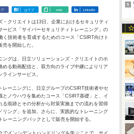
ェア
はてブ
note
LinkedIn
・クリエイトは13日、企業におけるセキュリティ
サービス「サイバーセキュリティトレーニング」の
で働く技術者を育成するためのコース「CSIRT向けト
販売を開始した。
ングは、日立ソリューションズ・クリエイトのホ
務める動画配信と、双方向のライブ中継によりリア
ンラインサービス。
レーニングに、日立グループのCSIRT技術者やセ
とノウハウを集めたコース「CSIRT基礎」と、イ
れる痕跡とその分析から対策実施までの流れを習得
ドリング」を追加。さらに、実践的なトレーニング
けトレーニングパックとして販売を開始する。
ックでインシデントハンドリングを学ぶことで、サイ