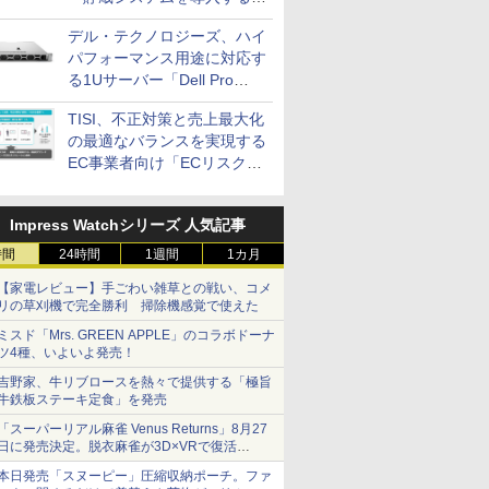
画を発表
デル・テクノロジーズ、ハイ
パフォーマンス用途に対応す
る1Uサーバー「Dell Pro
Precision 7 R1ラック」を発
TISI、不正対策と売上最大化
売
の最適なバランスを実現する
EC事業者向け「ECリスク対
策設計・運用支援サービス」
Impress Watchシリーズ 人気記事
時間
24時間
1週間
1カ月
【家電レビュー】手ごわい雑草との戦い、コメ
リの草刈機で完全勝利 掃除機感覚で使えた
ミスド「Mrs. GREEN APPLE」のコラボドーナ
ツ4種、いよいよ発売！
吉野家、牛リブロースを熱々で提供する「極旨
牛鉄板ステーキ定食」を発売
「スーパーリアル麻雀 Venus Returns」8月27
日に発売決定。脱衣麻雀が3D×VRで復活
発売から2週間は20%オフになるセールが実施
本日発売「スヌーピー」圧縮収納ポーチ。ファ