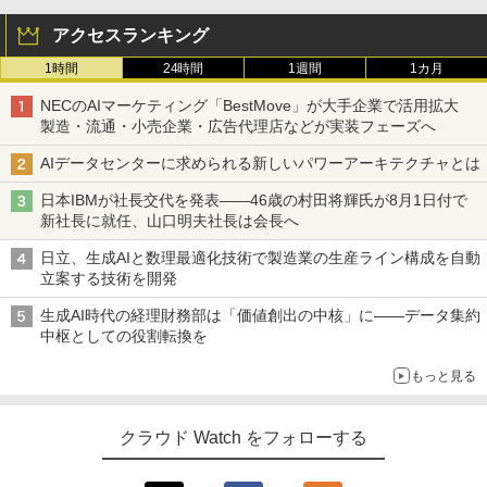
アクセスランキング
1時間
24時間
1週間
1カ月
NECのAIマーケティング「BestMove」が大手企業で活用拡大
製造・流通・小売企業・広告代理店などが実装フェーズへ
AIデータセンターに求められる新しいパワーアーキテクチャとは
日本IBMが社長交代を発表――46歳の村田将輝氏が8月1日付で
新社長に就任、山口明夫社長は会長へ
日立、生成AIと数理最適化技術で製造業の生産ライン構成を自動
立案する技術を開発
生成AI時代の経理財務部は「価値創出の中核」に――データ集約
中枢としての役割転換を
もっと見る
クラウド Watch をフォローする