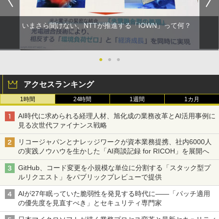
いまさら聞けない、NTTが推進する「IOWN」って何？
●
●
●
アクセスランキング
1時間
24時間
1週間
1カ月
AI時代に求められる経理人材、旭化成の業務改革とAI活用事例に
見る次世代ファイナンス戦略
リコージャパンとナレッジワークが資本業務提携、社内6000人
の実践ノウハウを生かした「AI商談記録 for RICOH」を展開へ
GitHub、コード変更を小規模な単位に分割する「スタック型プ
ルリクエスト」をパブリックプレビューで提供
AIが27年眠っていた脆弱性を発見する時代に――「パッチ適用
の優先度を見直すべき」とセキュリティ専門家