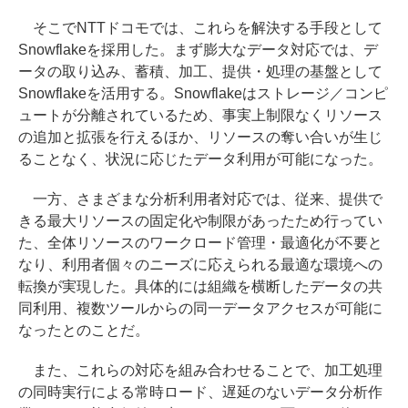
そこでNTTドコモでは、これらを解決する手段として
Snowflakeを採用した。まず膨大なデータ対応では、デ
ータの取り込み、蓄積、加工、提供・処理の基盤として
Snowflakeを活用する。Snowflakeはストレージ／コンピ
ュートが分離されているため、事実上制限なくリソース
の追加と拡張を行えるほか、リソースの奪い合いが生じ
ることなく、状況に応じたデータ利用が可能になった。
一方、さまざまな分析利用者対応では、従来、提供で
きる最大リソースの固定化や制限があったため行ってい
た、全体リソースのワークロード管理・最適化が不要と
なり、利用者個々のニーズに応えられる最適な環境への
転換が実現した。具体的には組織を横断したデータの共
同利用、複数ツールからの同一データアクセスが可能に
なったとのことだ。
また、これらの対応を組み合わせることで、加工処理
の同時実行による常時ロード、遅延のないデータ分析作