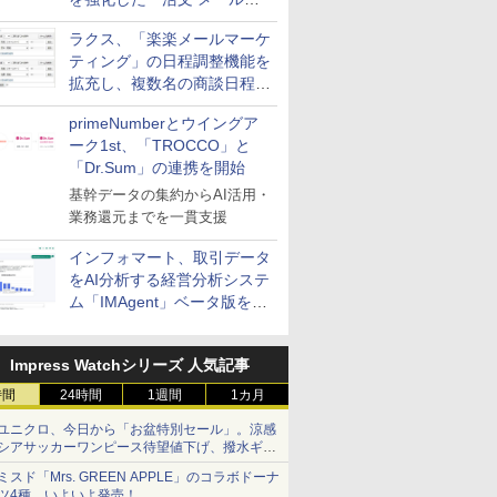
送信防止アドインサービス」
ラクス、「楽楽メールマーケ
を提供
ティング」の日程調整機能を
拡充し、複数名の商談日程調
整を効率化
primeNumberとウイングア
ーク1st、「TROCCO」と
「Dr.Sum」の連携を開始
基幹データの集約からAI活用・
業務還元までを一貫支援
インフォマート、取引データ
をAI分析する経営分析システ
ム「IMAgent」ベータ版を提
供
Impress Watchシリーズ 人気記事
時間
24時間
1週間
1カ月
ユニクロ、今日から「お盆特別セール」。涼感
シアサッカーワンピース待望値下げ、撥水ギア
ショーツは1990円に
ミスド「Mrs. GREEN APPLE」のコラボドーナ
ツ4種、いよいよ発売！