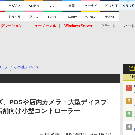
イグレーション
ニューノーマル
Windows Server
クラウド
ハード
トピック
ストレージ（HW）
オープンソース
SaaS
標的型
ント
ウェア
その他デバイス
1
ズ、POSや店内カメラ・大型ディスプ
店舗向け小型コントローラー
三柳 英樹
2021年10月6日 08:00