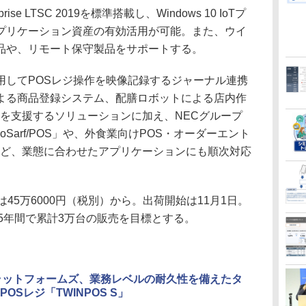
rprise LTSC 2019を標準搭載し、Windows 10 IoTプ
プリケーション資産の有効活用が可能。また、ウイ
品や、リモート保守製品をサポートする。
してPOSレジ操作を映像記録するジャーナル連携
よる商品登録システム、配膳ロボットによる店内作
Xを支援するソリューションに加え、NECグループ
Sarf/POS」や、外食業向けPOS・オーダーエント
ia」など、業態に合わせたアプリケーションにも順次対応
は45万6000円（税別）から。出荷開始は11月1日。
5年間で累計3万台の販売を目標とする。
ラットフォームズ、業務レベルの耐久性を備えたタ
OSレジ「TWINPOS S」