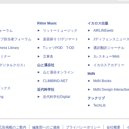
Rittor Music
イカロス出版
dフォーラム
リットーミュージック
AIRLINEweb
ップ担当者フォーラム
楽器探そう!デジマート
Jディフェンスニュー
ness Library
TシャツPOD T-OD
通訳翻訳ジャーナル
セミナー
立東舎
JレスキューWeb
 X（デジタルクロス）
山と溪谷社
イカロスアカデミー
山と溪谷オンライン
MdN
CLIMBING-NET
MdN Books
ブックス
近代科学社
MdN Design Interactiv
ing
近代科学社Digital
テックリブ
TechLib
広告掲載のご案内
編集部へのご連絡
プライバシーポリシー
会社概要