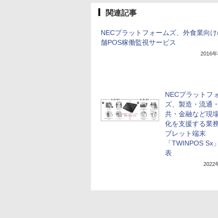
関連記事
NECプラットフォームズ、外食業向け
舗POS稼働監視サービス
2016
NECプラットフ
ズ、製造・流通
共・金融など現場
化を支援する業
ブレット端末
「TWINPOS S
表
202