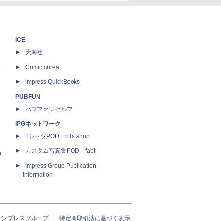
ICE
天海社
ス
Comic curea
impress QuickBooks
PUBFUN
パブファンセルフ
IPGネットワーク
TシャツPOD pTa.shop
カスタム写真集POD fabli
e
Impress Group Publication
Information
インプレスグループ
特定商取引法に基づく表示