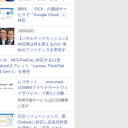
企業・広告代理店などが実装
BBIX、「OCX」の接続サー
フェーズへ
ビスで「Google Cloud」に
対応
イベント
【パネルディスカッション】
AI活用は何を変えるのか 攻
めのファイナンスを実現する
業務設計とマインドセット変
ノボ、NFC/FeliCaに対応する11型
革
droidタブレット「Lenovo ThinkTab
11 Gen 1」を発売
レコモット、「moconavi
LGWANクラウドゲートウェ
イサービス」で新たに5種類
のサービスと連携開始
利用可能サービスは計102種類
に拡大
日立ソリューションズ、新
Outlookに対応し誤送信対策
を強化した「活文 メール誤