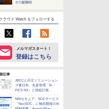
オの醍醐味
クラウド Watch をフォローする
メルマガスタート！
登録はこちら
新記事
JBCCと日立ソリューション
ズ東日本、生産管理「R-
PiCS NX」と供給計画
「scSQUARE ISP」の連携サ
NRIセキュア、SOCサービス
ービスを提供開始
「NeoSOC」に独自開発のAI
統制基盤「AgenticBlue」を