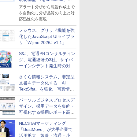
導入
アラート分析から報告作成まで
を自動化し分析品質の向上と対
応迅速化を実現
メシウス、グリッド機能を強
化したJavaScript UIライブラ
リ「Wijmo 2026J v1.1」
S&J、電通PRコンサルティン
グ、電通総研の3社、サイバ
ーインシデント発生時の対応
と危機管理広報を一体的に訓
さくら情報システム、非定型
練するプログラムを提供
文書をデータ化する「AI
TextSifta」を強化 写真情報
のデータ化などに対応
パーソルビジネスプロセスデ
ザイン、採用データを集約・
可視化する採用レポート高速
化サービスを提供
NECのAIマーケティング
「BestMove」が大手企業で
活用拡大 製造・流通・小売