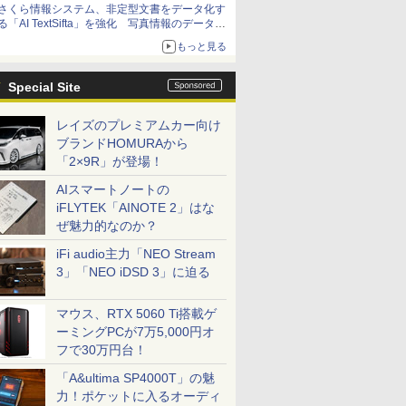
さくら情報システム、非定型文書をデータ化す
る「AI TextSifta」を強化 写真情報のデータ化
などに対応
もっと見る
Special Site
レイズのプレミアムカー向け
ブランドHOMURAから
「2×9R」が登場！
AIスマートノートの
iFLYTEK「AINOTE 2」はな
ぜ魅力的なのか？
iFi audio主力「NEO Stream
3」「NEO iDSD 3」に迫る
マウス、RTX 5060 Ti搭載ゲ
ーミングPCが7万5,000円オ
フで30万円台！
「A&ultima SP4000T」の魅
力！ポケットに入るオーディ