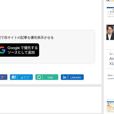
 検索で当サイトの記事を優先表示させる
レ
An
X
ェア
はてブ
note
LinkedIn