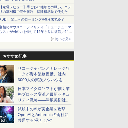
【家電レビュー】手ごわい雑草との戦い、コメ
リの草刈機で完全勝利 掃除機感覚で使えた
KDDI、楽天へのローミングを9月末で終了
老舗のマウスユーティリティ「チューチューマ
ウス」がAIの力を借りて15年ぶりに復活／64bit
化、Windows 10/11、「Chrome」も走り回
もっと見る
る。復活記念で2026年末まで500円
おすすめ記事
リコージャパンとナレッジワ
ークが資本業務提携、社内
6000人の実践ノウハウを生
かした「AI商談記録 for
日本マイクロソフトが描く業
RICOH」を展開へ
務プロセス変革と最新セキュ
リティ戦略――津坂美樹社長
が2027年度戦略を説明
試験中のAIが実企業を攻撃
OpenAIとAnthropicの両社に
共通する“落とし穴”