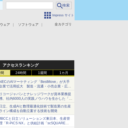
Impress サイト
全カテゴリ
ウェア
ソフトウェア
攻撃対策
マルウェア対策
アクセスランキング
時間
24時間
1週間
1カ月
NECのAIマーケティング「BestMove」が大手
企業で活用拡大 製造・流通・小売企業・広告
代理店などが実装フェーズへ
リコージャパンとナレッジワークが資本業務提
携、社内6000人の実践ノウハウを生かした「AI
商談記録 for RICOH」を展開へ
日立、生成AIと数理最適化技術で製造業の生産
ライン構成を自動立案する技術を開発
JBCCと日立ソリューションズ東日本、生産管
理「R-PiCS NX」と供給計画「scSQUARE
ISP」の連携サービスを提供開始