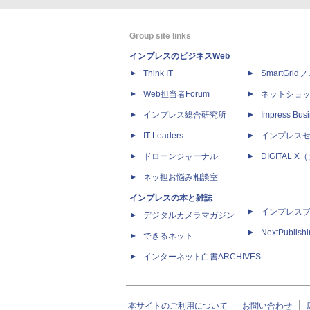
Group site links
インプレスのビジネスWeb
Think IT
SmartGri
Web担当者Forum
ネットショ
インプレス総合研究所
Impress Busi
IT Leaders
インプレス
ドローンジャーナル
DIGITAL
ネッ担お悩み相談室
インプレスの本と雑誌
インプレス
デジタルカメラマガジン
NextPublish
できるネット
インターネット白書ARCHIVES
本サイトのご利用について
お問い合わせ