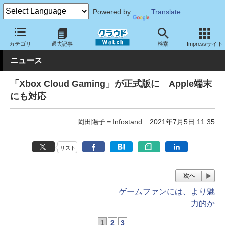
Powered by
Translate
クラウド Watch
トピック
業界動向
カテゴリ
過去記事
検索
Impressサイト
ニュース
「Xbox Cloud Gaming」が正式版に Apple端末
にも対応
岡田陽子＝Infostand
2021年7月5日 11:35
リスト
次へ
ゲームファンには、より魅
力的か
1
2
3