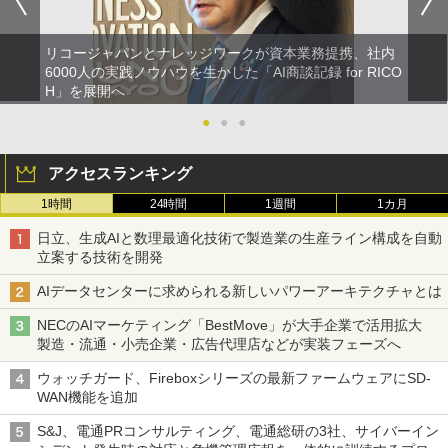
リコージャパンとナレッジワークが資本業務提携、社内
6000人の実践ノウハウを生かした「AI商談記録 for RICO
H」を展開へ
●
●
●
アクセスランキング
1時間
24時間
1週間
1カ月
日立、生成AIと数理最適化技術で製造業の生産ライン構成を自動
立案する技術を開発
AIデータセンターに求められる新しいパワーアーキテクチャとは
NECのAIマーケティング「BestMove」が大手企業で活用拡大
製造・流通・小売企業・広告代理店などが実装フェーズへ
ウォッチガード、Fireboxシリーズの最新ファームウェアにSD-
WAN機能を追加
S&J、電通PRコンサルティング、電通総研の3社、サイバーイン