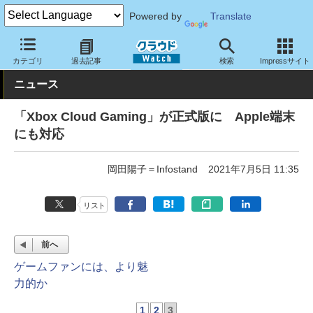
Powered by
Translate
クラウド Watch
トピック
業界動向
カテゴリ
過去記事
検索
Impressサイト
ニュース
「Xbox Cloud Gaming」が正式版に Apple端末
にも対応
岡田陽子＝Infostand
2021年7月5日 11:35
リスト
前へ
ゲームファンには、より魅
力的か
1
2
3