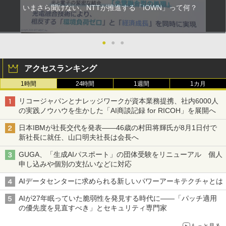
いまさら聞けない、NTTが推進する「IOWN」って何？
●
●
●
アクセスランキング
1時間
24時間
1週間
1カ月
リコージャパンとナレッジワークが資本業務提携、社内6000人
の実践ノウハウを生かした「AI商談記録 for RICOH」を展開へ
日本IBMが社長交代を発表――46歳の村田将輝氏が8月1日付で
新社長に就任、山口明夫社長は会長へ
GUGA、「生成AIパスポート」の団体受験をリニューアル 個人
申し込みや個別の支払いなどに対応
AIデータセンターに求められる新しいパワーアーキテクチャとは
AIが27年眠っていた脆弱性を発見する時代に――「パッチ適用
の優先度を見直すべき」とセキュリティ専門家