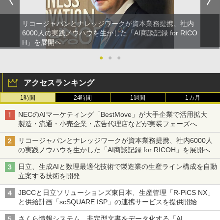
リコージャパンとナレッジワークが資本業務提携、社内
6000人の実践ノウハウを生かした「AI商談記録 for RICO
H」を展開へ
●
●
●
アクセスランキング
1時間
24時間
1週間
1カ月
NECのAIマーケティング「BestMove」が大手企業で活用拡大
製造・流通・小売企業・広告代理店などが実装フェーズへ
リコージャパンとナレッジワークが資本業務提携、社内6000人
の実践ノウハウを生かした「AI商談記録 for RICOH」を展開へ
日立、生成AIと数理最適化技術で製造業の生産ライン構成を自動
立案する技術を開発
JBCCと日立ソリューションズ東日本、生産管理「R-PiCS NX」
と供給計画「scSQUARE ISP」の連携サービスを提供開始
さくら情報システム、非定型文書をデータ化する「AI