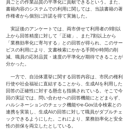
員ごとの作業品質の平準化に貢献できるという。また、
書籍内容のシステムでの利用に関しては、当該書籍の著
作権者から個別に許諾を得て実施した。
実証後のアンケートでは、両市併せて利用者の9割以
上から回答精度に対して「正確」、また7割以上から
「業務効率化に寄与する」との回答が得られ、このサー
ビスの利用により、文書検索にかかる手間や時間の削
減、職員の応対品質・速度の平準化が期待できることが
分かった。
一方で、自治体選挙に関する回答内容は、市民の権利
行使や社会福祉に直結することから、生成AIを利用した
回答の正確性に対する懸念も指摘されている。そこで今
回の実証では、問い合わせへの回答機能にとどまらず、
ハルシネーションのチェック機能やe-Gov法令検索との
連携を実装し、生成AIの回答に対して職員がダブルチェ
ックできるようにした。これにより、業務効率化と安全
性の担保を両立したとしている。