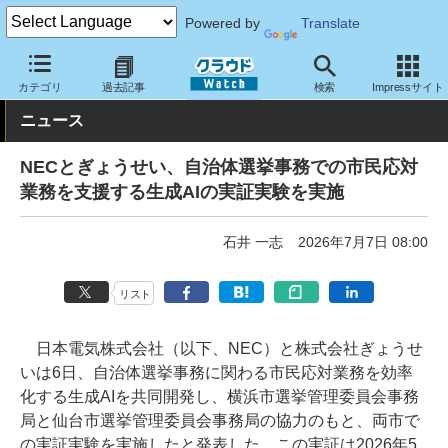
Powered by
Translate
クラウド Watch
トピック
研究開発
その他
カテゴリ
過去記事
検索
Impressサイト
ニュース
NECとぎょうせい、自治体選挙事務での市民応対
業務を支援する生成AIの実証実験を実施
石井 一志
2026年7月7日 08:00
リスト
日本電気株式会社（以下、NEC）と株式会社ぎょうせ
いは6日、自治体選挙事務に関わる市民応対業務を効率
化する生成AIを共同開発し、横浜市選挙管理委員会事務
局と仙台市選挙管理委員会事務局の協力のもと、両市で
の実証実験を実施したと発表した。この実証は2026年5