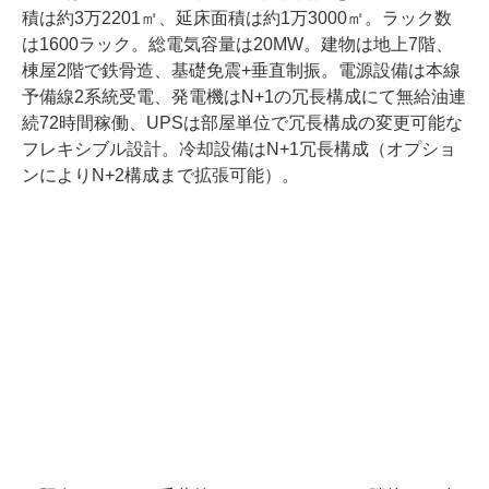
積は約3万2201㎡、延床面積は約1万3000㎡。ラック数
は1600ラック。総電気容量は20MW。建物は地上7階、
棟屋2階で鉄骨造、基礎免震+垂直制振。電源設備は本線
予備線2系統受電、発電機はN+1の冗長構成にて無給油連
続72時間稼働、UPSは部屋単位で冗長構成の変更可能な
フレキシブル設計。冷却設備はN+1冗長構成（オプショ
ンによりN+2構成まで拡張可能）。