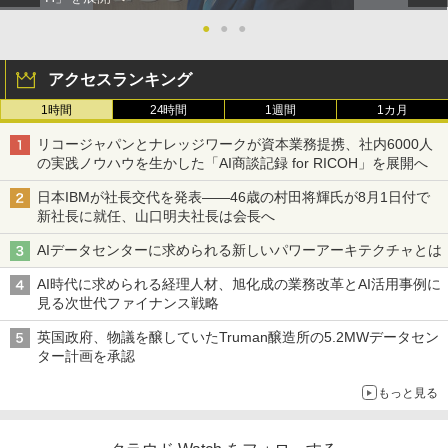
●
●
●
アクセスランキング
1時間
24時間
1週間
1カ月
リコージャパンとナレッジワークが資本業務提携、社内6000人
の実践ノウハウを生かした「AI商談記録 for RICOH」を展開へ
日本IBMが社長交代を発表――46歳の村田将輝氏が8月1日付で
新社長に就任、山口明夫社長は会長へ
AIデータセンターに求められる新しいパワーアーキテクチャとは
AI時代に求められる経理人材、旭化成の業務改革とAI活用事例に
見る次世代ファイナンス戦略
英国政府、物議を醸していたTruman醸造所の5.2MWデータセン
ター計画を承認
もっと見る