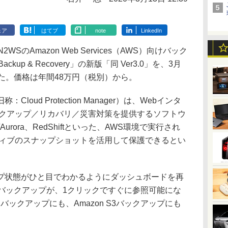
ェア
はてブ
note
LinkedIn
のAmazon Web Services（AWS）向けバック
up & Recovery」の新版「同 Ver3.0」を、3月
た。価格は年間48万円（税別）から。
旧称：Cloud Protection Manager）は、Webインタ
ックアップ／リカバリ／災害対策を提供するソフトウ
urora、RedShiftといった、AWS環境で実行され
ティブのスナップショットを活用して保護できるとい
状態がひと目でわかるようにダッシュボードを再
たバックアップが、1クリックですぐに参照可能にな
ックアップにも、Amazon S3バックアップにも