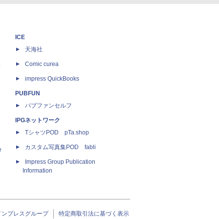
ICE
天海社
ス
Comic curea
impress QuickBooks
PUBFUN
パブファンセルフ
IPGネットワーク
TシャツPOD pTa.shop
カスタム写真集POD fabli
e
Impress Group Publication
Information
インプレスグループ
特定商取引法に基づく表示