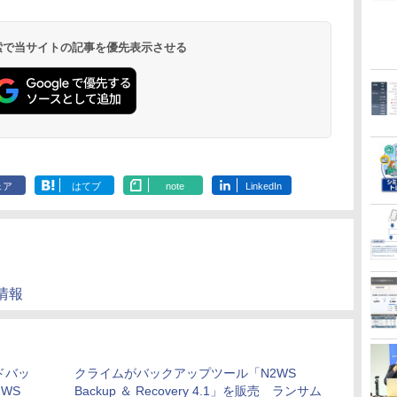
 検索で当サイトの記事を優先表示させる
ェア
はてブ
note
LinkedIn
品情報
ドバッ
クライムがバックアップツール「N2WS
WS
Backup ＆ Recovery 4.1」を販売 ランサム