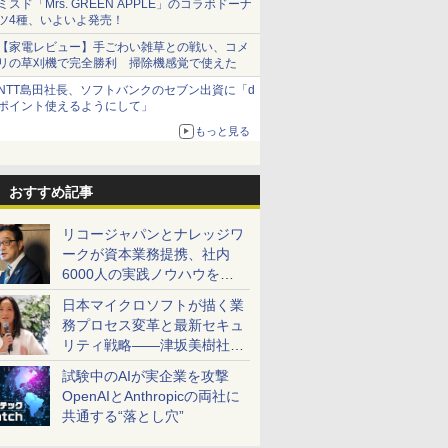
ミスド「Mrs. GREEN APPLE」のコラボドーナ
ツ4種、いよいよ発売！
【家電レビュー】手ごわい雑草との戦い、コメ
リの草刈機で完全勝利 掃除機感覚で使えた
NTT島田社長、ソフトバンクのセブン出資に「d
ポイント使えるようにして」
もっと見る
おすすめ記事
リコージャパンとナレッジワ
ークが資本業務提携、社内
6000人の実践ノウハウを生
かした「AI商談記録 for
日本マイクロソフトが描く業
RICOH」を展開へ
務プロセス変革と最新セキュ
リティ戦略――津坂美樹社長
が2027年度戦略を説明
試験中のAIが実企業を攻撃
OpenAIとAnthropicの両社に
共通する“落とし穴”