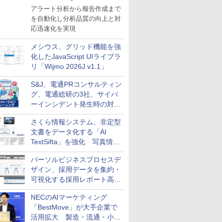
導入
アラート分析から報告作成まで
を自動化し分析品質の向上と対
応迅速化を実現
メシウス、グリッド機能を強
化したJavaScript UIライブラ
リ「Wijmo 2026J v1.1」
S&J、電通PRコンサルティン
グ、電通総研の3社、サイバ
ーインシデント発生時の対応
と危機管理広報を一体的に訓
さくら情報システム、非定型
練するプログラムを提供
文書をデータ化する「AI
TextSifta」を強化 写真情報
のデータ化などに対応
パーソルビジネスプロセスデ
ザイン、採用データを集約・
可視化する採用レポート高速
化サービスを提供
NECのAIマーケティング
「BestMove」が大手企業で
活用拡大 製造・流通・小売