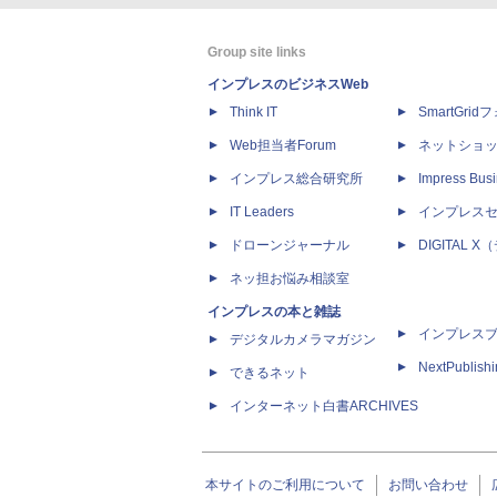
Group site links
インプレスのビジネスWeb
Think IT
SmartGri
Web担当者Forum
ネットショ
インプレス総合研究所
Impress Busi
IT Leaders
インプレス
ドローンジャーナル
DIGITAL
ネッ担お悩み相談室
インプレスの本と雑誌
インプレス
デジタルカメラマガジン
NextPublish
できるネット
インターネット白書ARCHIVES
本サイトのご利用について
お問い合わせ