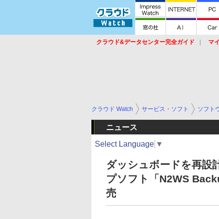
クラウド&データセンター完全ガイド
マ
サービス
セキュリティ
ネットワーク
スイッチ
ルータ
導入事例
イベ
クラウド Watch
サービス・ソフト
ソフト
ニュース
Select Language
▼
ダッシュボードを再設計
プソフト「N2WS Backu
売