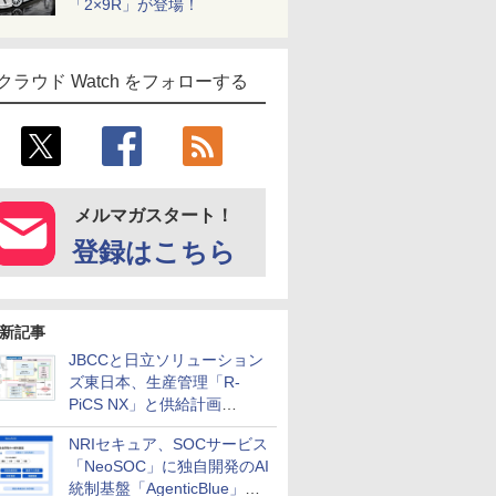
「2×9R」が登場！
クラウド Watch をフォローする
メルマガスタート！
登録はこちら
新記事
JBCCと日立ソリューション
ズ東日本、生産管理「R-
PiCS NX」と供給計画
「scSQUARE ISP」の連携サ
NRIセキュア、SOCサービス
ービスを提供開始
「NeoSOC」に独自開発のAI
統制基盤「AgenticBlue」を