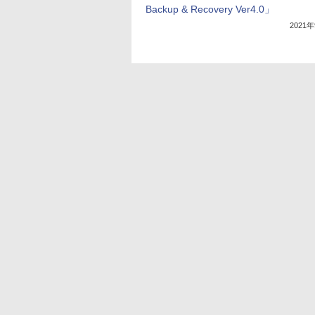
Backup & Recovery Ver4.0」
2021