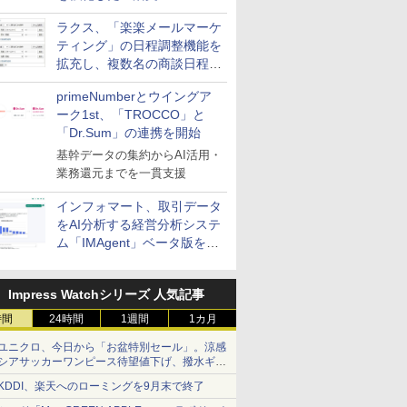
送信防止アドインサービス」
ラクス、「楽楽メールマーケ
を提供
ティング」の日程調整機能を
拡充し、複数名の商談日程調
整を効率化
primeNumberとウイングア
ーク1st、「TROCCO」と
「Dr.Sum」の連携を開始
基幹データの集約からAI活用・
業務還元までを一貫支援
インフォマート、取引データ
をAI分析する経営分析システ
ム「IMAgent」ベータ版を提
供
Impress Watchシリーズ 人気記事
時間
24時間
1週間
1カ月
ユニクロ、今日から「お盆特別セール」。涼感
シアサッカーワンピース待望値下げ、撥水ギア
ショーツは1990円に
KDDI、楽天へのローミングを9月末で終了