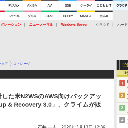
イグレーション
ニューノーマル
Windows Server
クラウド
ハード
トピック
ストレージ（HW）
オープンソース
SaaS
標的型
ント
ウェア
ストレージ
1
した米N2WSのAWS向けバックアッ
p & Recovery 3.0」、クライムが販
石井 一志
2020年3月13日 12:39