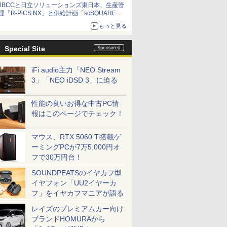
JBCCと日立ソリューションズ東日本、生産管
理「R-PiCS NX」と供給計画「scSQUARE
ISP」の連携サービスを提供開始
もっと見る
Special Site
iFi audio主力「NEO Stream
3」「NEO iDSD 3」に迫る
性能の良いお得な中古PC情
報はこのページでチェック！
マウス、RTX 5060 Ti搭載ゲ
ーミングPCが7万5,000円オ
フで30万円台！
SOUNDPEATSのイヤカフ型
イヤフォン「UU2イヤーカ
フ」をイヤカフマニアが語る
レイズのプレミアムカー向け
ブランドHOMURAから