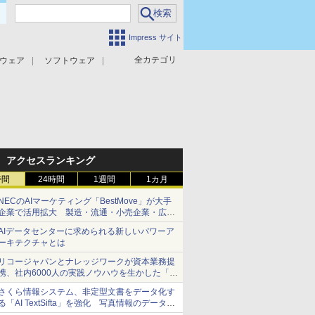
Impress サイト
全カテゴリ
ウェア
ソフトウェア
攻撃対策
マルウェア対策
アクセスランキング
時間
24時間
1週間
1カ月
NECのAIマーケティング「BestMove」が大手
企業で活用拡大 製造・流通・小売企業・広告
代理店などが実装フェーズへ
AIデータセンターに求められる新しいパワーア
ーキテクチャとは
リコージャパンとナレッジワークが資本業務提
携、社内6000人の実践ノウハウを生かした「AI
商談記録 for RICOH」を展開へ
さくら情報システム、非定型文書をデータ化す
る「AI TextSifta」を強化 写真情報のデータ化
などに対応