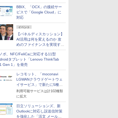
企業・広告代理店などが実装
BBIX、「OCX」の接続サー
フェーズへ
ビスで「Google Cloud」に
対応
イベント
【パネルディスカッション】
AI活用は何を変えるのか 攻
めのファイナンスを実現する
業務設計とマインドセット変
ノボ、NFC/FeliCaに対応する11型
革
droidタブレット「Lenovo ThinkTab
11 Gen 1」を発売
レコモット、「moconavi
LGWANクラウドゲートウェ
イサービス」で新たに5種類
のサービスと連携開始
利用可能サービスは計102種類
に拡大
日立ソリューションズ、新
Outlookに対応し誤送信対策
を強化した「活文 メール誤