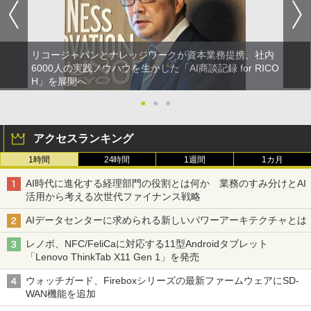
リコージャパンとナレッジワークが資本業務提携、社内
6000人の実践ノウハウを生かした「AI商談記録 for RICO
H」を展開へ
●
●
●
アクセスランキング
1時間
24時間
1週間
1カ月
AI時代に進化する経理部門の役割とは何か 業務のすみ分けとAI
活用から考える次世代ファイナンス戦略
AIデータセンターに求められる新しいパワーアーキテクチャとは
レノボ、NFC/FeliCaに対応する11型Androidタブレット
「Lenovo ThinkTab X11 Gen 1」を発売
ウォッチガード、Fireboxシリーズの最新ファームウェアにSD-
WAN機能を追加