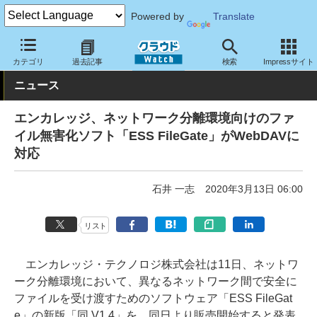
Powered by
Translate
クラウド Watch
セキュリティ
セキュリティソフト
カテゴリ
過去記事
検索
Impressサイト
ニュース
エンカレッジ、ネットワーク分離環境向けのファ
イル無害化ソフト「ESS FileGate」がWebDAVに
対応
石井 一志
2020年3月13日 06:00
リスト
エンカレッジ・テクノロジ株式会社は11日、ネットワ
ーク分離環境において、異なるネットワーク間で安全に
ファイルを受け渡すためのソフトウェア「ESS FileGat
e」の新版「同 V1.4」を、同日より販売開始すると発表