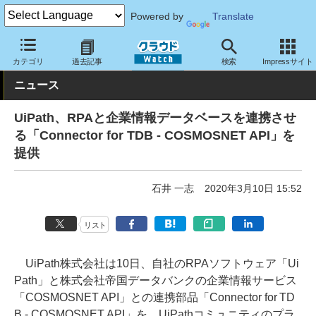
Powered by
Translate
クラウド Watch
サービス・ソフト
ソフトウェア
ミドルウェア
カテゴリ
過去記事
検索
Impressサイト
ニュース
UiPath、RPAと企業情報データベースを連携させ
る「Connector for TDB - COSMOSNET API」を
提供
石井 一志
2020年3月10日 15:52
リスト
UiPath株式会社は10日、自社のRPAソフトウェア「Ui
Path」と株式会社帝国データバンクの企業情報サービス
「COSMOSNET API」との連携部品「Connector for TD
B - COSMOSNET API」を、UiPathコミュニティのプラ