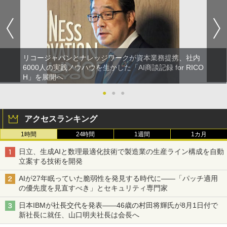
リコージャパンとナレッジワークが資本業務提携、社内
6000人の実践ノウハウを生かした「AI商談記録 for RICO
H」を展開へ
●
●
●
アクセスランキング
1時間
24時間
1週間
1カ月
日立、生成AIと数理最適化技術で製造業の生産ライン構成を自動
立案する技術を開発
AIが27年眠っていた脆弱性を発見する時代に――「パッチ適用
の優先度を見直すべき」とセキュリティ専門家
日本IBMが社長交代を発表――46歳の村田将輝氏が8月1日付で
新社長に就任、山口明夫社長は会長へ