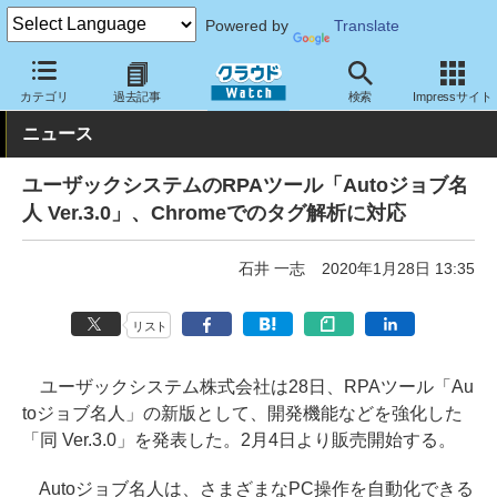
Powered by
Translate
クラウド Watch
サービス・ソフト
ソフトウェア
ミドルウェア
カテゴリ
過去記事
検索
Impressサイト
ニュース
ユーザックシステムのRPAツール「Autoジョブ名
人 Ver.3.0」、Chromeでのタグ解析に対応
石井 一志
2020年1月28日 13:35
リスト
ユーザックシステム株式会社は28日、RPAツール「Au
toジョブ名人」の新版として、開発機能などを強化した
「同 Ver.3.0」を発表した。2月4日より販売開始する。
Autoジョブ名人は、さまざまなPC操作を自動化できる