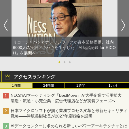
リコージャパンとナレッジワークが資本業務提携、社内
6000人の実践ノウハウを生かした「AI商談記録 for RICO
H」を展開へ
●
●
●
アクセスランキング
1時間
24時間
1週間
1カ月
NECのAIマーケティング「BestMove」が大手企業で活用拡大
製造・流通・小売企業・広告代理店などが実装フェーズへ
日本マイクロソフトが描く業務プロセス変革と最新セキュリティ
戦略――津坂美樹社長が2027年度戦略を説明
AIデータセンターに求められる新しいパワーアーキテクチャとは