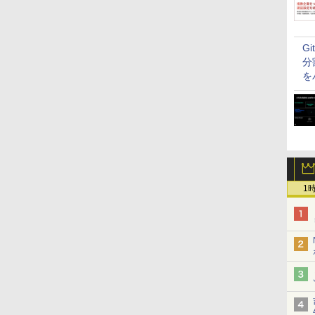
G
分
を
1