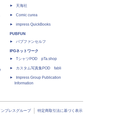
天海社
ス
Comic curea
impress QuickBooks
PUBFUN
パブファンセルフ
IPGネットワーク
TシャツPOD pTa.shop
カスタム写真集POD fabli
e
Impress Group Publication
Information
インプレスグループ
特定商取引法に基づく表示