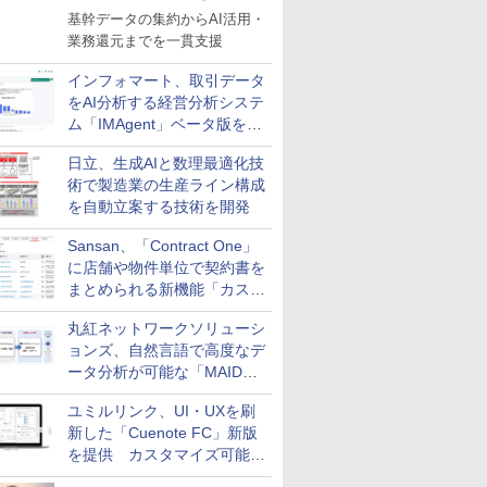
基幹データの集約からAI活用・
業務還元までを一貫支援
インフォマート、取引データ
をAI分析する経営分析システ
ム「IMAgent」ベータ版を提
供
日立、生成AIと数理最適化技
術で製造業の生産ライン構成
を自動立案する技術を開発
Sansan、「Contract One」
に店舗や物件単位で契約書を
まとめられる新機能「カスタ
ム契約ツリー」を追加
丸紅ネットワークソリューシ
ョンズ、自然言語で高度なデ
ータ分析が可能な「MAIDOA
AI ASSIST」を9月より提供
ユミルリンク、UI・UXを刷
新した「Cuenote FC」新版
を提供 カスタマイズ可能な
ダッシュボード画面を搭載