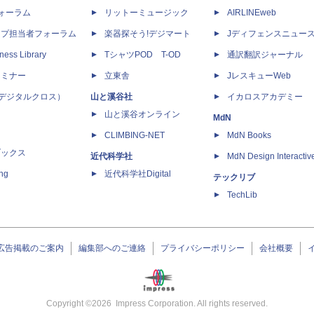
dフォーラム
リットーミュージック
AIRLINEweb
ップ担当者フォーラム
楽器探そう!デジマート
Jディフェンスニュー
ness Library
TシャツPOD T-OD
通訳翻訳ジャーナル
セミナー
立東舎
JレスキューWeb
 X（デジタルクロス）
山と溪谷社
イカロスアカデミー
山と溪谷オンライン
MdN
CLIMBING-NET
MdN Books
ブックス
近代科学社
MdN Design Interactiv
ing
近代科学社Digital
テックリブ
TechLib
広告掲載のご案内
編集部へのご連絡
プライバシーポリシー
会社概要
Copyright ©
2026
Impress Corporation. All rights reserved.