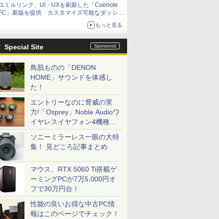
ユミルリンク、UI・UXを刷新した「Cuenote
FC」新版を提供 カスタマイズ可能なダッシュ
ボード画面を搭載
もっと見る
Special Site
鳥肌ものの「DENON
HOME」サウンドを体感し
た！
エントリーなのに脅威の実
力!「Osprey」Noble Audioワ
イヤレスイヤフォン4機種を
一気に聴く
ソニーミラーレス一眼の大特
集！ 見どころ記事まとめ
マウス、RTX 5060 Ti搭載ゲ
ーミングPCが7万5,000円オ
フで30万円台！
性能の良いお得な中古PC情
報はこのページでチェック！