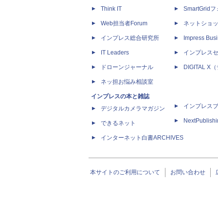
Think IT
SmartGri
Web担当者Forum
ネットショ
インプレス総合研究所
Impress Busi
IT Leaders
インプレス
ドローンジャーナル
DIGITAL
ネッ担お悩み相談室
インプレスの本と雑誌
インプレス
デジタルカメラマガジン
NextPublish
できるネット
インターネット白書ARCHIVES
本サイトのご利用について
お問い合わせ