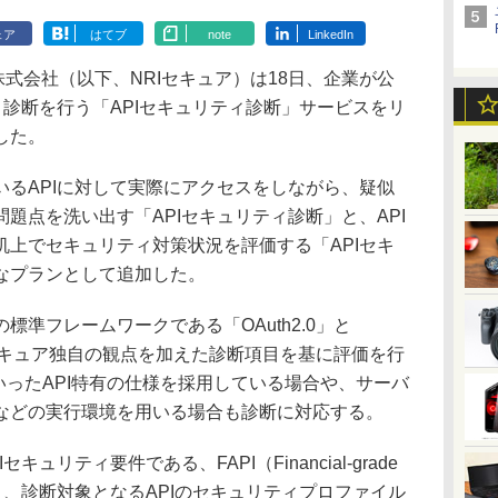
ェア
はてブ
note
LinkedIn
式会社（以下、NRIセキュア）は18日、企業が公
ィ診断を行う「APIセキュリティ診断」サービスをリ
した。
るAPIに対して実際にアクセスをしながら、疑似
題点を洗い出す「APIセキュリティ診断」と、API
机上でセキュリティ対策状況を評価する「APIセキ
なプランとして追加した。
準フレームワークである「OAuth2.0」と
、NRIセキュア独自の観点を加えた診断項目を基に評価を行
」といったAPI特有の仕様を採用している場合や、サーバ
などの実行環境を用いる場合も診断に対応する。
リティ要件である、FAPI（Financial-grade
き、診断対象となるAPIのセキュリティプロファイル