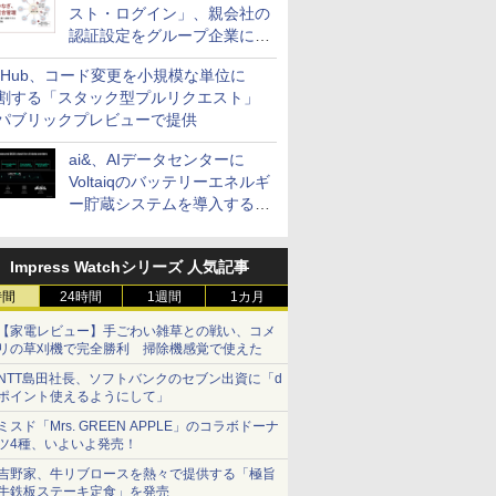
スト・ログイン」、親会社の
認証設定をグループ企業に展
開できる新機能を提供
itHub、コード変更を小規模な単位に
割する「スタック型プルリクエスト」
パブリックプレビューで提供
ai&、AIデータセンターに
Voltaiqのバッテリーエネルギ
ー貯蔵システムを導入する計
画を発表
Impress Watchシリーズ 人気記事
時間
24時間
1週間
1カ月
【家電レビュー】手ごわい雑草との戦い、コメ
リの草刈機で完全勝利 掃除機感覚で使えた
NTT島田社長、ソフトバンクのセブン出資に「d
ポイント使えるようにして」
ミスド「Mrs. GREEN APPLE」のコラボドーナ
ツ4種、いよいよ発売！
吉野家、牛リブロースを熱々で提供する「極旨
牛鉄板ステーキ定食」を発売