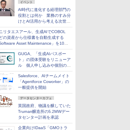
イベント
AI時代に進化する経理部門の
役割とは何か 業務のすみ分
けとAI活用から考える次世代
ファイナンス戦略
ニリタエスアール、生成AIでCOBOL
どの資産から仕様書を自動生成する
oftware Asset Maintenance」を10月
発売
GUGA、「生成AIパスポー
ト」の団体受験をリニューア
ル 個人申し込みや個別の支
払いなどに対応
Salesforce、AIチームメイト
「Agentforce Coworker」の
一般提供を開始
データセンターカフェ
英国政府、物議を醸していた
Truman醸造所の5.2MWデー
タセンター計画を承認
企業向けIDaaS「GMOトラ