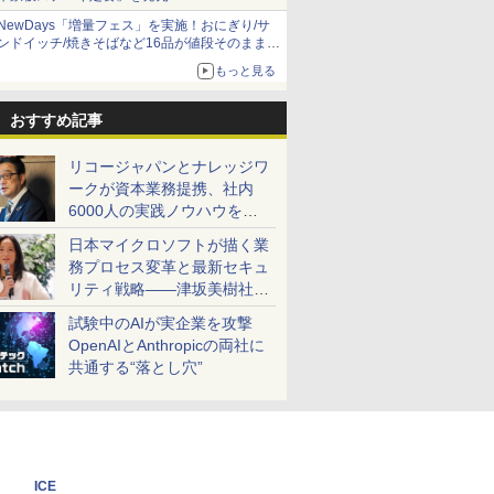
NewDays「増量フェス」を実施！おにぎり/サ
ンドイッチ/焼きそばなど16品が値段そのままで
ボリュームアップ
もっと見る
おすすめ記事
リコージャパンとナレッジワ
ークが資本業務提携、社内
6000人の実践ノウハウを生
かした「AI商談記録 for
日本マイクロソフトが描く業
RICOH」を展開へ
務プロセス変革と最新セキュ
リティ戦略――津坂美樹社長
が2027年度戦略を説明
試験中のAIが実企業を攻撃
OpenAIとAnthropicの両社に
共通する“落とし穴”
ICE