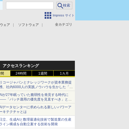
Impress サイト
全カテゴリ
ウェア
ソフトウェア
攻撃対策
マルウェア対策
アクセスランキング
時間
24時間
1週間
1カ月
リコージャパンとナレッジワークが資本業務提
携、社内6000人の実践ノウハウを生かした「AI
商談記録 for RICOH」を展開へ
AIが27年眠っていた脆弱性を発見する時代に
――「パッチ適用の優先度を見直すべき」とセ
キュリティ専門家
AIデータセンターに求められる新しいパワーア
ーキテクチャとは
日立、生成AIと数理最適化技術で製造業の生産
ライン構成を自動立案する技術を開発