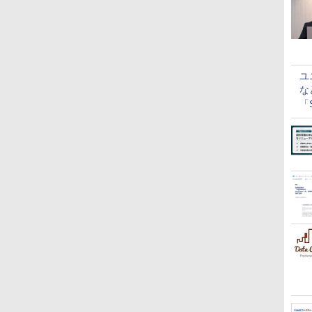
ユ
な
「S
に