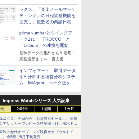
送信防止アドインサービス」
ラクス、「楽楽メールマーケ
を提供
ティング」の日程調整機能を
拡充し、複数名の商談日程調
整を効率化
primeNumberとウイングア
ーク1st、「TROCCO」と
「Dr.Sum」の連携を開始
基幹データの集約からAI活用・
業務還元までを一貫支援
インフォマート、取引データ
をAI分析する経営分析システ
ム「IMAgent」ベータ版を提
供
Impress Watchシリーズ 人気記事
時間
24時間
1週間
1カ月
ユニクロ、今日から「お盆特別セール」。涼感
シアサッカーワンピース待望値下げ、撥水ギア
ショーツは1990円に
東映の歴代オープニング映像がカプセルトイ
に。全5種で8月下旬発売