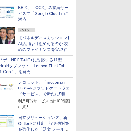
企業・広告代理店などが実装
BBIX、「OCX」の接続サー
フェーズへ
ビスで「Google Cloud」に
対応
イベント
【パネルディスカッション】
AI活用は何を変えるのか 攻
めのファイナンスを実現する
業務設計とマインドセット変
ノボ、NFC/FeliCaに対応する11型
革
droidタブレット「Lenovo ThinkTab
11 Gen 1」を発売
レコモット、「moconavi
LGWANクラウドゲートウェ
イサービス」で新たに5種類
のサービスと連携開始
利用可能サービスは計102種類
に拡大
日立ソリューションズ、新
Outlookに対応し誤送信対策
を強化した「活文 メール誤