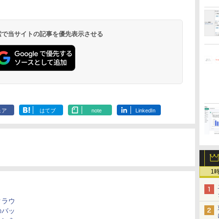
 検索で当サイトの記事を優先表示させる
ェア
はてブ
note
LinkedIn
1
クラウ
のバッ