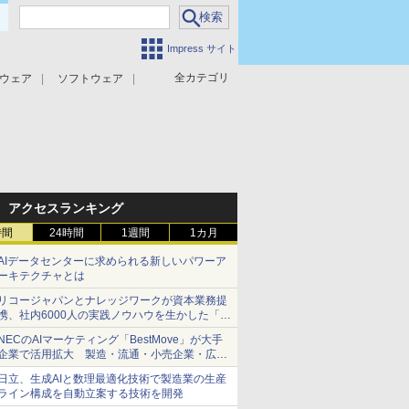
Impress サイト
全カテゴリ
ウェア
ソフトウェア
攻撃対策
マルウェア対策
アクセスランキング
時間
24時間
1週間
1カ月
AIデータセンターに求められる新しいパワーア
ーキテクチャとは
リコージャパンとナレッジワークが資本業務提
携、社内6000人の実践ノウハウを生かした「AI
商談記録 for RICOH」を展開へ
NECのAIマーケティング「BestMove」が大手
企業で活用拡大 製造・流通・小売企業・広告
代理店などが実装フェーズへ
日立、生成AIと数理最適化技術で製造業の生産
ライン構成を自動立案する技術を開発