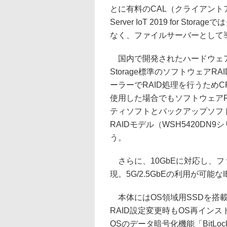
とに有料のCAL（クライアント
Server IoT 2019 for 
なく、ファイルサーバーとして
国内で開発されたハードウェアRAIDを搭
Storage標準のソフトウェアR
ーラーでRAID処理を行うため
使用した場合でもソフトウェアR
ティソフトとバックアップソフ
RAIDモデル（WSH5420D
う。
さらに、10GbEに対応し、
現。5G/2.5GbEの利用が可能なI
本体にはOS領域用SSDを搭
RAID設定変更時もOS再インス
OSのデータ暗号化機能「BitL