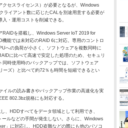
アクセスライセンス）が必要となるが、Windows
Storageではクライアント数に応じたCALを別途用意する必要が
導入・運用コストを削減できる。
載し、Windows Server IoT 2019 for
AID機能では未対応のRAID 6に対応。専用のコントロ
CPUへの負荷が小さく、ソフトウェアを複数同時に
AIDに比べて高速で安定した処理のため、セキュリ
ト同時使用時のバックアップでは、ソフトウェア
N9シリーズ）と比べて約72％も時間を短縮できるとい
ファイルの読み書きやバックアップ作業の高速化を実
EEE 802.3bz規格にも対応する。
載し、HDDすべてをデータ領域として利用でき、
トールなどの手間が発生しない。さらに、Windows
ocker」に対応し、HDD盗難などの際にも他のパソコ