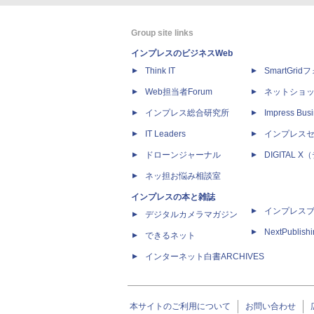
Group site links
インプレスのビジネスWeb
Think IT
SmartGri
Web担当者Forum
ネットショ
インプレス総合研究所
Impress Busi
IT Leaders
インプレス
ドローンジャーナル
DIGITAL
ネッ担お悩み相談室
インプレスの本と雑誌
インプレス
デジタルカメラマガジン
NextPublish
できるネット
インターネット白書ARCHIVES
本サイトのご利用について
お問い合わせ