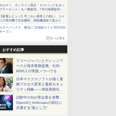
カルディ、オンライン限定「ネコバッグ＆タン
ブラーセット」を一般販売。7月の抽選販売の
当選無効分
【家電レビュー】手ごわい雑草との戦い、コメ
リの草刈機で完全勝利 掃除機感覚で使えた
スターバックス、横浜に“文化財カフェ”8月10日
オープン
もっと見る
おすすめ記事
リコージャパンとナレッジワ
ークが資本業務提携、社内
6000人の実践ノウハウを生
かした「AI商談記録 for
日本マイクロソフトが描く業
RICOH」を展開へ
務プロセス変革と最新セキュ
リティ戦略――津坂美樹社長
が2027年度戦略を説明
試験中のAIが実企業を攻撃
OpenAIとAnthropicの両社に
共通する“落とし穴”