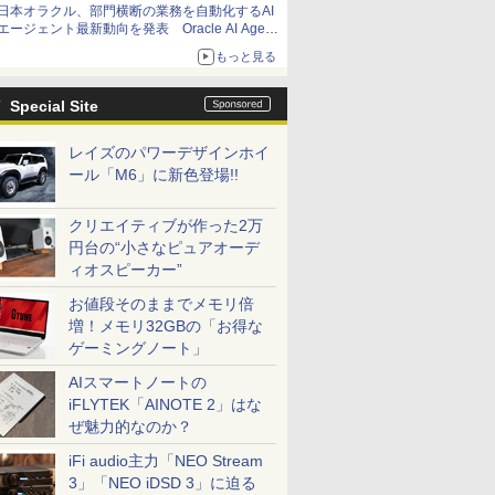
日本オラクル、部門横断の業務を自動化するAI
エージェント最新動向を発表 Oracle AI Agent
Studioで企業の意思決定と開発を加速
もっと見る
Special Site
レイズのパワーデザインホイ
ール「M6」に新色登場!!
クリエイティブが作った2万
円台の“小さなピュアオーデ
ィオスピーカー”
お値段そのままでメモリ倍
増！メモリ32GBの「お得な
ゲーミングノート」
AIスマートノートの
iFLYTEK「AINOTE 2」はな
ぜ魅力的なのか？
iFi audio主力「NEO Stream
3」「NEO iDSD 3」に迫る