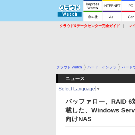
クラウド&データセンター完全ガイド
マ
サービス
セキュリティ
ネットワーク
スイッチ
ルータ
導入事例
イベ
クラウド Watch
ハード・インフラ
ハード
ニュース
Select Language
▼
バッファロー、RAID 6
載した、Windows Serve
向けNAS