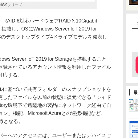
0DNW9シリーズ
D 6対応ハードウェアRAIDと10Gigabit
し、OSにWindows Server IoT 2019 for
NASのデスクトップタイプ4ドライブモデルを発表し
erver IoT 2019 for Storageを搭載すること
yサーバーに登録されているアカウント情報を利用したファイル
対応する。
に基づいて共有フォルダーのスナップショットを
最
更したファイルを以前の状態に復元できる「シャド
irectory環境下で遠隔地の製品にネットワーク経由で自
機能、Microsoft Azureとの連携機能など、
特徴となる。
搭載サーバーへのアクセスには、ユーザーまたはデバイスご