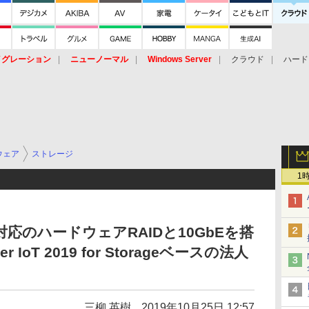
イグレーション
ニューノーマル
Windows Server
クラウド
ハード
トピック
ストレージ（HW）
オープンソース
SaaS
標的型
ント
ウェア
ストレージ
1
対応のハードウェアRAIDと10GbEを搭
r IoT 2019 for Storageベースの法人
三柳 英樹
2019年10月25日 12:57