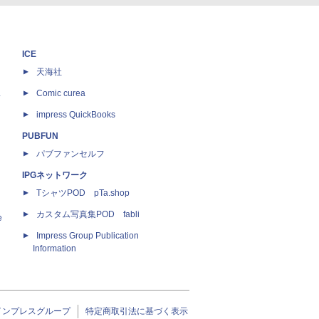
ICE
天海社
ス
Comic curea
impress QuickBooks
PUBFUN
パブファンセルフ
IPGネットワーク
TシャツPOD pTa.shop
カスタム写真集POD fabli
e
Impress Group Publication
Information
インプレスグループ
特定商取引法に基づく表示