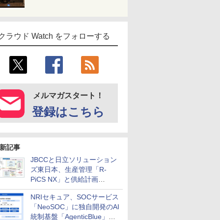
クラウド Watch をフォローする
メルマガスタート！
登録はこちら
新記事
JBCCと日立ソリューション
ズ東日本、生産管理「R-
PiCS NX」と供給計画
「scSQUARE ISP」の連携サ
NRIセキュア、SOCサービス
ービスを提供開始
「NeoSOC」に独自開発のAI
統制基盤「AgenticBlue」を