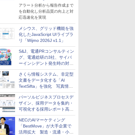
導入
アラート分析から報告作成まで
を自動化し分析品質の向上と対
応迅速化を実現
メシウス、グリッド機能を強
化したJavaScript UIライブラ
リ「Wijmo 2026J v1.1」
S&J、電通PRコンサルティン
グ、電通総研の3社、サイバ
ーインシデント発生時の対応
と危機管理広報を一体的に訓
さくら情報システム、非定型
練するプログラムを提供
文書をデータ化する「AI
TextSifta」を強化 写真情報
のデータ化などに対応
パーソルビジネスプロセスデ
ザイン、採用データを集約・
可視化する採用レポート高速
化サービスを提供
NECのAIマーケティング
「BestMove」が大手企業で
活用拡大 製造・流通・小売