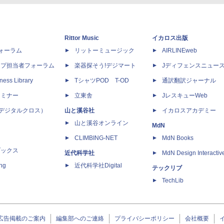
Rittor Music
イカロス出版
dフォーラム
リットーミュージック
AIRLINEweb
ップ担当者フォーラム
楽器探そう!デジマート
Jディフェンスニュー
ness Library
TシャツPOD T-OD
通訳翻訳ジャーナル
セミナー
立東舎
JレスキューWeb
 X（デジタルクロス）
山と溪谷社
イカロスアカデミー
山と溪谷オンライン
MdN
CLIMBING-NET
MdN Books
ブックス
近代科学社
MdN Design Interactiv
ing
近代科学社Digital
テックリブ
TechLib
広告掲載のご案内
編集部へのご連絡
プライバシーポリシー
会社概要