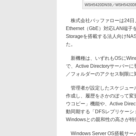
WSH5420DNS9／WSH542
株式会社バッファローは24日、RAI
Ethernet（GbE）対応LAN端子を搭載
Storageを搭載する法人向け
た。
新機種は、いずれもOSにWindows S
で、Active Director
／フォルダーのアクセス制限に
管理者が設定したスケジュール
作成し、履歴をさかのぼって変
ウコピー」機能や、Active D
動同期する「DFSレプリケーション」
Windowsとの親和性の高さが
Windows Server OS