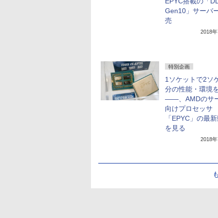
EPYC搭載の「DL
Gen10」サーバ
売
2018
特別企画
1ソケットで2ソ
分の性能・環境
――、AMDのサ
向けプロセッサ
「EPYC」の最
を見る
2018