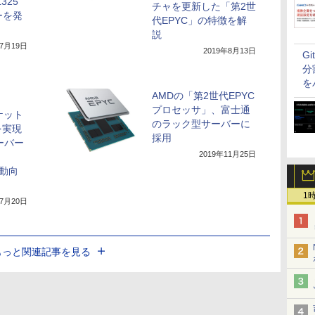
325
チャを更新した「第2世
ーを発
代EPYC」の特徴を解
説
年7月19日
2019年8月13日
G
分
を
AMDの「第2世代EPYC
プロセッサ」、富士通
ケット
のラック型サーバーに
を実現
採用
ーバー
2019年11月25日
新動向
1
年7月20日
もっと関連記事を見る