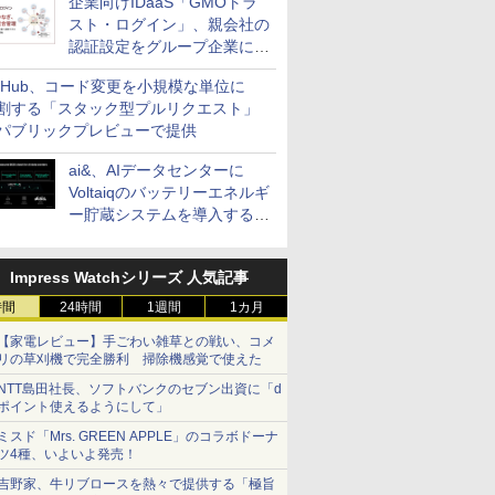
企業向けIDaaS「GMOトラ
スト・ログイン」、親会社の
認証設定をグループ企業に展
開できる新機能を提供
itHub、コード変更を小規模な単位に
割する「スタック型プルリクエスト」
パブリックプレビューで提供
ai&、AIデータセンターに
Voltaiqのバッテリーエネルギ
ー貯蔵システムを導入する計
画を発表
Impress Watchシリーズ 人気記事
時間
24時間
1週間
1カ月
【家電レビュー】手ごわい雑草との戦い、コメ
リの草刈機で完全勝利 掃除機感覚で使えた
NTT島田社長、ソフトバンクのセブン出資に「d
ポイント使えるようにして」
ミスド「Mrs. GREEN APPLE」のコラボドーナ
ツ4種、いよいよ発売！
吉野家、牛リブロースを熱々で提供する「極旨