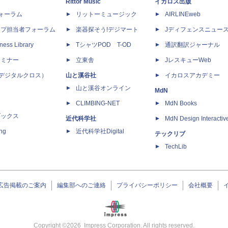
Rittor Music
イカロス出版
dフォーラム
リットーミュージック
AIRLINEweb
ップ担当者フォーラム
楽器探そう!デジマート
Jディフェンスニュー
ness Library
TシャツPOD T-OD
通訳翻訳ジャーナル
セミナー
立東舎
JレスキューWeb
 X（デジタルクロス）
山と溪谷社
イカロスアカデミー
山と溪谷オンライン
MdN
CLIMBING-NET
MdN Books
ブックス
近代科学社
MdN Design Interactiv
ing
近代科学社Digital
テックリブ
TechLib
広告掲載のご案内
編集部へのご連絡
プライバシーポリシー
会社概要
Copyright ©
2026
Impress Corporation. All rights reserved.