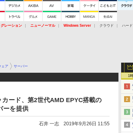
イグレーション
ニューノーマル
Windows Server
クラウド
ハード
トピック
ストレージ（HW）
オープンソース
SaaS
標的型
ント
ウェア
サーバー
1
ード、第2世代AMD EPYC搭載の
サーバーを提供
石井 一志
2019年9月26日 11:55