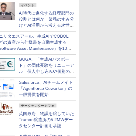
ダッシュボード画面を搭載
イベント
AI時代に進化する経理部門の
役割とは何か 業務のすみ分
けとAI活用から考える次世代
ファイナンス戦略
ニリタエスアール、生成AIでCOBOL
どの資産から仕様書を自動生成する
oftware Asset Maintenance」を10月
発売
GUGA、「生成AIパスポー
ト」の団体受験をリニューア
ル 個人申し込みや個別の支
払いなどに対応
Salesforce、AIチームメイト
「Agentforce Coworker」の
一般提供を開始
データセンターカフェ
英国政府、物議を醸していた
Truman醸造所の5.2MWデー
タセンター計画を承認