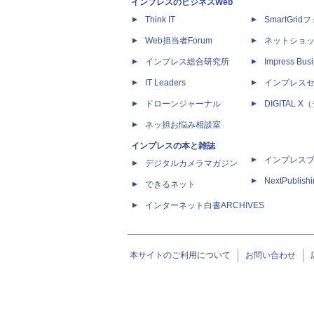
インプレスのビジネスWeb
Think IT
SmartGri
Web担当者Forum
ネットショ
インプレス総合研究所
Impress Busi
IT Leaders
インプレス
ドローンジャーナル
DIGITAL
ネッ担お悩み相談室
インプレスの本と雑誌
インプレス
デジタルカメラマガジン
NextPublish
できるネット
インターネット白書ARCHIVES
本サイトのご利用について
お問い合わせ