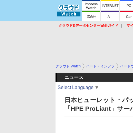
クラウド&データセンター完全ガイド
マ
サービス
セキュリティ
ネットワーク
スイッチ
ルータ
導入事例
イベ
クラウド Watch
ハード・インフラ
ハード
ニュース
Select Language
▼
日本ヒューレット・パッカ
「HPE ProLiant」