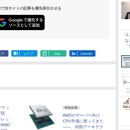
 検索で当サイトの記事を優先表示させる
ユ
な
「S
に
ェア
はてブ
note
LinkedIn
ソケッ
特別企画
実現
AMDがサーバー向け
ーレッ
CPU市場に帰ってきた
AMD
――、内部アーキテク