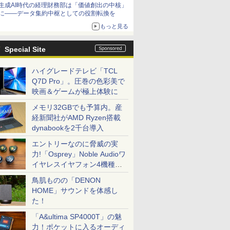
生成AI時代の経理財務部は「価値創出の中核」
に――データ集約中枢としての役割転換を
もっと見る
Special Site
ハイグレードテレビ「TCL
Q7D Pro」。圧巻の色彩美で
映画＆ゲームが極上体験に
メモリ32GBでも予算内。産
経新聞社がAMD Ryzen搭載
dynabookを2千台導入
エントリーなのに脅威の実
力!「Osprey」Noble Audioワ
イヤレスイヤフォン4機種を
一気に聴く
鳥肌ものの「DENON
HOME」サウンドを体感し
た！
「A&ultima SP4000T」の魅
力！ポケットに入るオーディ