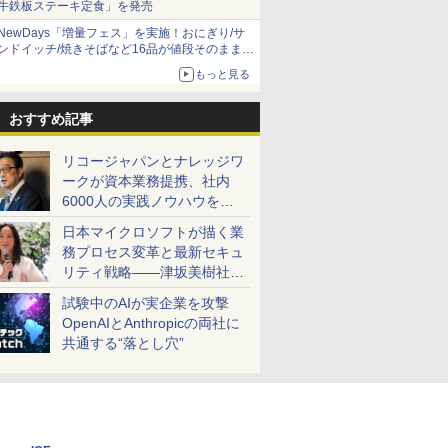
牛鉄板ステーキ定食」を発売
NewDays「増量フェス」を実施！おにぎり/サ
ンドイッチ/焼きそばなど16品が値段そのままで
ボリュームアップ
もっと見る
おすすめ記事
リコージャパンとナレッジワ
ークが資本業務提携、社内
6000人の実践ノウハウを生
かした「AI商談記録 for
日本マイクロソフトが描く業
RICOH」を展開へ
務プロセス変革と最新セキュ
リティ戦略――津坂美樹社長
が2027年度戦略を説明
試験中のAIが実企業を攻撃
OpenAIとAnthropicの両社に
共通する“落とし穴”