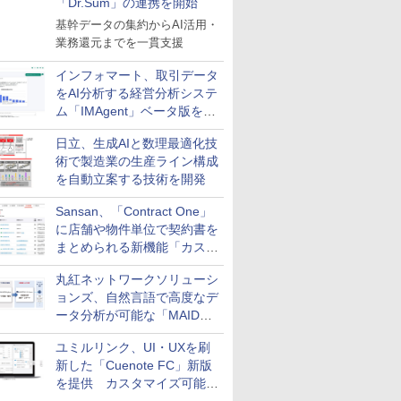
「Dr.Sum」の連携を開始
基幹データの集約からAI活用・
業務還元までを一貫支援
インフォマート、取引データ
をAI分析する経営分析システ
ム「IMAgent」ベータ版を提
供
日立、生成AIと数理最適化技
術で製造業の生産ライン構成
を自動立案する技術を開発
Sansan、「Contract One」
に店舗や物件単位で契約書を
まとめられる新機能「カスタ
ム契約ツリー」を追加
丸紅ネットワークソリューシ
ョンズ、自然言語で高度なデ
ータ分析が可能な「MAIDOA
AI ASSIST」を9月より提供
ユミルリンク、UI・UXを刷
新した「Cuenote FC」新版
を提供 カスタマイズ可能な