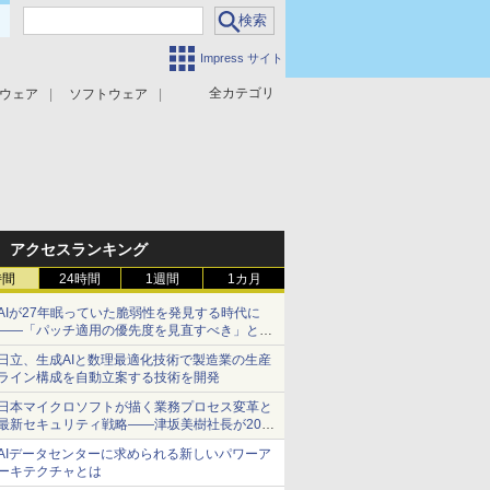
Impress サイト
全カテゴリ
ウェア
ソフトウェア
攻撃対策
マルウェア対策
アクセスランキング
時間
24時間
1週間
1カ月
AIが27年眠っていた脆弱性を発見する時代に
――「パッチ適用の優先度を見直すべき」とセ
キュリティ専門家
日立、生成AIと数理最適化技術で製造業の生産
ライン構成を自動立案する技術を開発
日本マイクロソフトが描く業務プロセス変革と
最新セキュリティ戦略――津坂美樹社長が2027
年度戦略を説明
AIデータセンターに求められる新しいパワーア
ーキテクチャとは