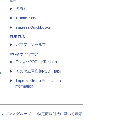
ICE
天海社
ス
Comic curea
impress QuickBooks
PUBFUN
パブファンセルフ
IPGネットワーク
TシャツPOD pTa.shop
カスタム写真集POD fabli
e
Impress Group Publication
Information
インプレスグループ
特定商取引法に基づく表示