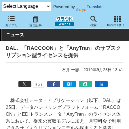
Powered by
Translate
クラウド Watch
サービス・ソフト
ソフトウェア
ミドルウェア
カテゴリ
過去記事
検索
Impressサイト
ニュース
DAL、「RACCOON」と「AnyTran」のサブスク
リプション型ライセンスを提供
石井 一志
2019年9月25日 13:41
リスト
株式会社データ・アプリケーション（以下、DAL）は
25日、データハンドリングプラットフォーム「RACCO
ON」とEDIトランスレータ「AnyTran」のライセンス体
系において、従来の買取モデルに加え、月額料金で利用
できるサブスクリプションモデルを採用すると発表し