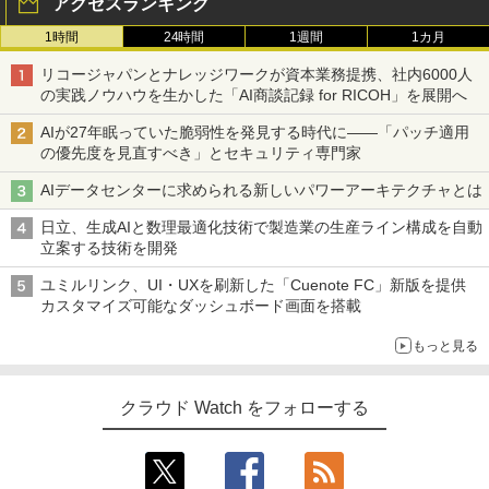
アクセスランキング
1時間
24時間
1週間
1カ月
リコージャパンとナレッジワークが資本業務提携、社内6000人
の実践ノウハウを生かした「AI商談記録 for RICOH」を展開へ
AIが27年眠っていた脆弱性を発見する時代に――「パッチ適用
の優先度を見直すべき」とセキュリティ専門家
AIデータセンターに求められる新しいパワーアーキテクチャとは
日立、生成AIと数理最適化技術で製造業の生産ライン構成を自動
立案する技術を開発
ユミルリンク、UI・UXを刷新した「Cuenote FC」新版を提供
カスタマイズ可能なダッシュボード画面を搭載
もっと見る
クラウド Watch をフォローする