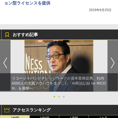
ョン型ライセンスを提供
2019年9月25日
おすすめ記事
リコージャパンとナレッジワークが資本業務提携、社内
6000人の実践ノウハウを生かした「AI商談記録 for RICO
H」を展開へ
●
●
●
アクセスランキング