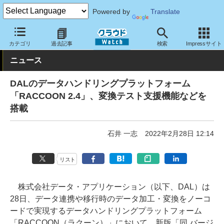
Powered by
Translate
クラウド Watch
サービス・ソフト
ソフトウェア
ミドルウェア
カテゴリ
過去記事
検索
Impressサイト
ニュース
DALのデータハンドリングプラットフォーム
「RACCOON 2.4」、変換テスト支援機能などを
搭載
石井 一志
2022年2月28日 12:14
リスト
株式会社データ・アプリケーション（以下、DAL）は
28日、データ連携や移行時のデータ加工・変換をノーコ
ードで実現するデータハンドリングプラットフォーム
「RACCOON（ラクーン）」において、新版「同 バージ