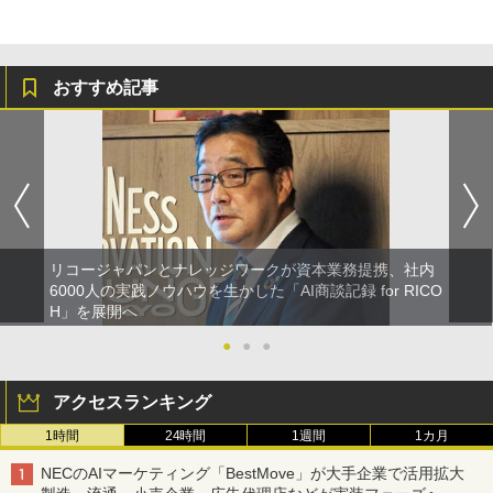
おすすめ記事
リコージャパンとナレッジワークが資本業務提携、社内
6000人の実践ノウハウを生かした「AI商談記録 for RICO
H」を展開へ
●
●
●
アクセスランキング
1時間
24時間
1週間
1カ月
NECのAIマーケティング「BestMove」が大手企業で活用拡大