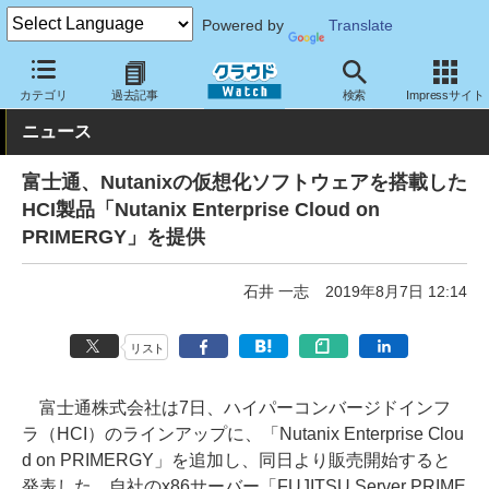
Powered by
Translate
クラウド Watch
ハード・インフラ
垂直統合型
カテゴリ
過去記事
検索
Impressサイト
ニュース
富士通、Nutanixの仮想化ソフトウェアを搭載した
HCI製品「Nutanix Enterprise Cloud on
PRIMERGY」を提供
石井 一志
2019年8月7日 12:14
リスト
富士通株式会社は7日、ハイパーコンバージドインフ
ラ（HCI）のラインアップに、「Nutanix Enterprise Clou
d on PRIMERGY」を追加し、同日より販売開始すると
発表した。自社のx86サーバー「FUJITSU Server PRIME