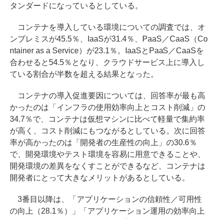
タンダードになっているとしている。
コンテナを導入している環境についての調査では、オ
ンプレミスが45.5％、IaaSが31.4％、PaaS／CaaS（Co
ntainer as a Service）が23.1％。IaaSとPaaS／CaaSを
合わせると54.5％となり、クラウドサービス上に導入し
ている割合が半数を超える結果となった。
コンテナの導入促進要因については、回答率が最も高
かったのは「インフラの使用効率向上とコスト削減」の
34.7％で、コンテナは仮想マシンに比べて軽量で集約率
が高く、コスト削減にもつながるとしている。次に回答
率が高かったのは「開発者の生産性の向上」の30.6％
で、開発環境やテスト環境を容易に用意できることや、
開発環境の差異をなくすことができるなど、コンテナは
開発者にとって大きなメリットがあるとしている。
3番目以降は、「アプリケーションの信頼性／可用性
の向上（28.1％）」「アプリケーション運用の効率向上