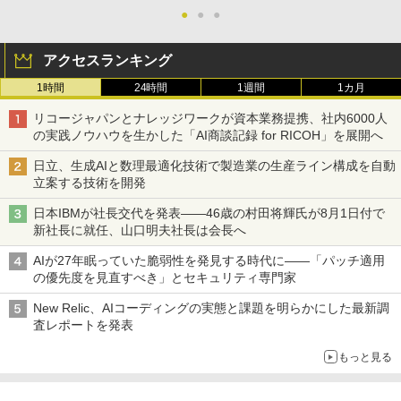
●
●
●
アクセスランキング
1時間
24時間
1週間
1カ月
リコージャパンとナレッジワークが資本業務提携、社内6000人
の実践ノウハウを生かした「AI商談記録 for RICOH」を展開へ
日立、生成AIと数理最適化技術で製造業の生産ライン構成を自動
立案する技術を開発
日本IBMが社長交代を発表――46歳の村田将輝氏が8月1日付で
新社長に就任、山口明夫社長は会長へ
AIが27年眠っていた脆弱性を発見する時代に――「パッチ適用
の優先度を見直すべき」とセキュリティ専門家
New Relic、AIコーディングの実態と課題を明らかにした最新調
査レポートを発表
もっと見る