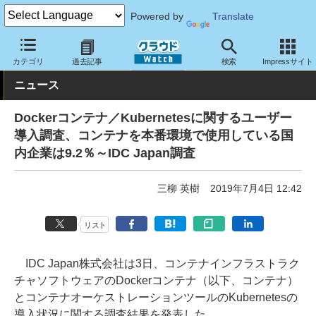
Powered by
Translate
クラウド Watch
トピック
調査・予測
カテゴリ
過去記事
検索
Impressサイト
ニュース
Dockerコンテナ／Kubernetesに関するユーザー
導入調査、コンテナを本番環境で使用している国
内企業は9.2％～IDC Japan調査
三柳 英樹
2019年7月4日 12:42
リスト
IDC Japan株式会社は3日、コンテナインフラストラク
チャソフトウェアのDockerコンテナ（以下、コンテナ）
とコンテナオーケストレーションツールのKubernetesの
導入状況に関する調査結果を発表した。