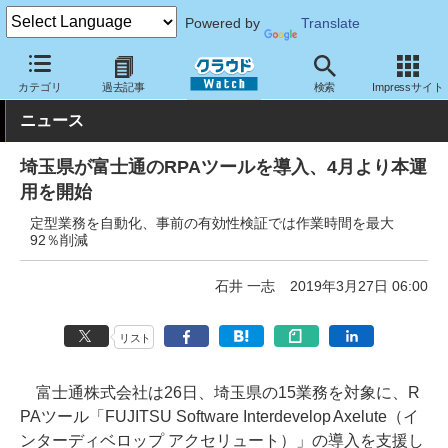
Powered by
Translate
クラウド Watch
トピック
導入事例
その他
カテゴリ
過去記事
検索
Impressサイト
ニュース
埼玉県が富士通のRPAツールを導入、4月より本運
用を開始
定型業務を自動化、事前の有効性検証では作業時間を最大
92％削減
石井 一志
2019年3月27日 06:00
リスト
富士通株式会社は26日、埼玉県の15業務を対象に、R
PAツール「FUJITSU Software Interdevelop Axelute（イ
ンターディベロップ アクセリュート）」の導入を支援し