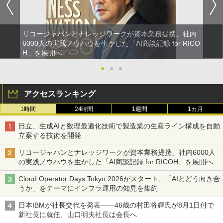
リコージャパンとナレッジワークが資本業務提携、社内
6000人の実践ノウハウを生かした「AI商談記録 for RICO
H」を展開へ
●
●
●
アクセスランキング
1時間
24時間
1週間
1カ月
日立、生成AIと数理最適化技術で製造業の生産ライン構成を自動
立案する技術を開発
リコージャパンとナレッジワークが資本業務提携、社内6000人
の実践ノウハウを生かした「AI商談記録 for RICOH」を展開へ
Cloud Operator Days Tokyo 2026がスタート、「AIとどう向き合
うか」をテーマにインフラ運用の知見を集約
日本IBMが社長交代を発表――46歳の村田将輝氏が8月1日付で
新社長に就任、山口明夫社長は会長へ