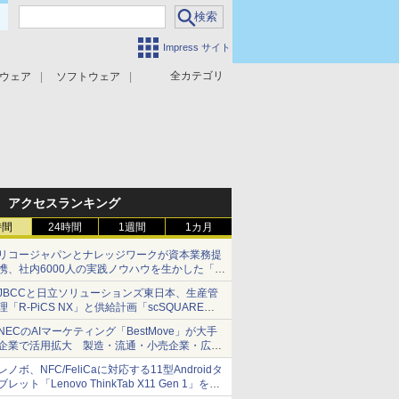
Impress サイト
全カテゴリ
ウェア
ソフトウェア
攻撃対策
マルウェア対策
アクセスランキング
時間
24時間
1週間
1カ月
リコージャパンとナレッジワークが資本業務提
携、社内6000人の実践ノウハウを生かした「AI
商談記録 for RICOH」を展開へ
JBCCと日立ソリューションズ東日本、生産管
理「R-PiCS NX」と供給計画「scSQUARE
ISP」の連携サービスを提供開始
NECのAIマーケティング「BestMove」が大手
企業で活用拡大 製造・流通・小売企業・広告
代理店などが実装フェーズへ
レノボ、NFC/FeliCaに対応する11型Androidタ
ブレット「Lenovo ThinkTab X11 Gen 1」を発
売