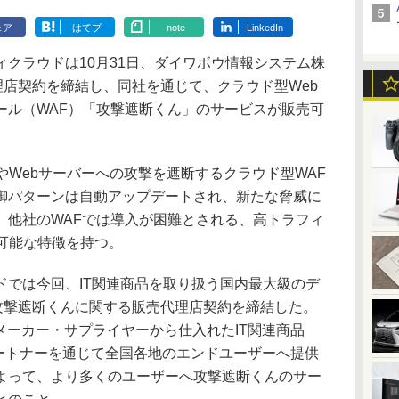
ェア
はてブ
note
LinkedIn
クラウドは10月31日、ダイワボウ情報システム株
理店契約を締結し、同社を通じて、クラウド型Web
ール（WAF）「攻撃遮断くん」のサービスが販売可
Webサーバーへの攻撃を遮断するクラウド型WAF
御パターンは自動アップデートされ、新たな脅威に
、他社のWAFでは導入が困難とされる、高トラフィ
可能な特徴を持つ。
では今回、IT関連商品を取り扱う国内最大級のデ
、攻撃遮断くんに関する販売代理店契約を締結した。
ぶメーカー・サプライヤーから仕入れたIT関連商品
パートナーを通じて全国各地のエンドユーザーへ提供
よって、より多くのユーザーへ攻撃遮断くんのサー