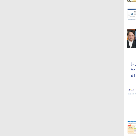
レ
An
X