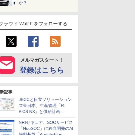
か？
クラウド Watch をフォローする
メルマガスタート！
登録はこちら
新記事
JBCCと日立ソリューション
ズ東日本、生産管理「R-
PiCS NX」と供給計画
「scSQUARE ISP」の連携サ
NRIセキュア、SOCサービス
ービスを提供開始
「NeoSOC」に独自開発のAI
統制基盤「AgenticBlue」を