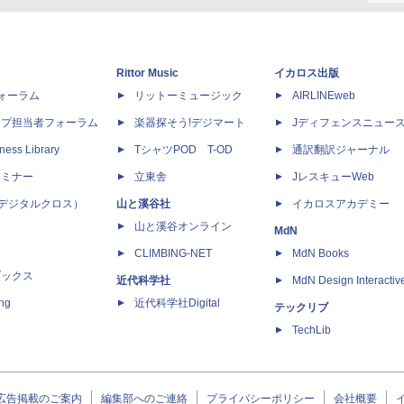
Rittor Music
イカロス出版
dフォーラム
リットーミュージック
AIRLINEweb
ップ担当者フォーラム
楽器探そう!デジマート
Jディフェンスニュー
ness Library
TシャツPOD T-OD
通訳翻訳ジャーナル
セミナー
立東舎
JレスキューWeb
 X（デジタルクロス）
山と溪谷社
イカロスアカデミー
山と溪谷オンライン
MdN
CLIMBING-NET
MdN Books
ブックス
近代科学社
MdN Design Interactiv
ing
近代科学社Digital
テックリブ
TechLib
広告掲載のご案内
編集部へのご連絡
プライバシーポリシー
会社概要