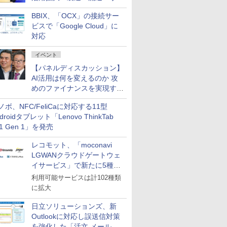
企業・広告代理店などが実装
BBIX、「OCX」の接続サー
フェーズへ
ビスで「Google Cloud」に
対応
イベント
【パネルディスカッション】
AI活用は何を変えるのか 攻
めのファイナンスを実現する
業務設計とマインドセット変
ノボ、NFC/FeliCaに対応する11型
革
droidタブレット「Lenovo ThinkTab
11 Gen 1」を発売
レコモット、「moconavi
LGWANクラウドゲートウェ
イサービス」で新たに5種類
のサービスと連携開始
利用可能サービスは計102種類
に拡大
日立ソリューションズ、新
Outlookに対応し誤送信対策
を強化した「活文 メール誤