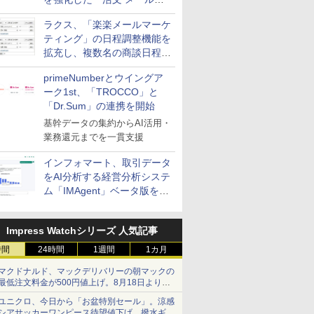
送信防止アドインサービス」
ラクス、「楽楽メールマーケ
を提供
ティング」の日程調整機能を
拡充し、複数名の商談日程調
整を効率化
primeNumberとウイングア
ーク1st、「TROCCO」と
「Dr.Sum」の連携を開始
基幹データの集約からAI活用・
業務還元までを一貫支援
インフォマート、取引データ
をAI分析する経営分析システ
ム「IMAgent」ベータ版を提
供
Impress Watchシリーズ 人気記事
時間
24時間
1週間
1カ月
マクドナルド、マックデリバリーの朝マックの
最低注文料金が500円値上げ。8月18日より
1,500円から受付
ユニクロ、今日から「お盆特別セール」。涼感
シアサッカーワンピース待望値下げ、撥水ギア