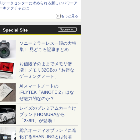
AIデータセンターに求められる新しいパワーア
ーキテクチャとは
もっと見る
Special Site
ソニーミラーレス一眼の大特
集！ 見どころ記事まとめ
お値段そのままでメモリ倍
増！メモリ32GBの「お得な
ゲーミングノート」
AIスマートノートの
iFLYTEK「AINOTE 2」はな
ぜ魅力的なのか？
レイズのプレミアムカー向け
ブランドHOMURAから
「2×9R」が登場！
総合オーディオブランドに進
化するSHANLINGとは何者