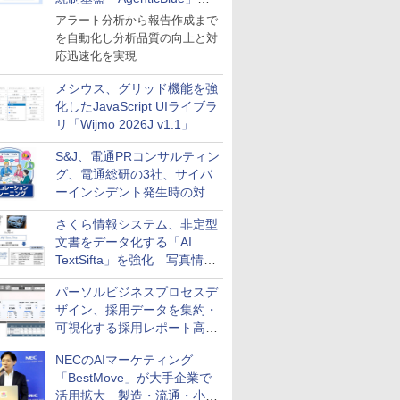
導入
アラート分析から報告作成まで
を自動化し分析品質の向上と対
応迅速化を実現
メシウス、グリッド機能を強
化したJavaScript UIライブラ
リ「Wijmo 2026J v1.1」
S&J、電通PRコンサルティン
グ、電通総研の3社、サイバ
ーインシデント発生時の対応
と危機管理広報を一体的に訓
さくら情報システム、非定型
練するプログラムを提供
文書をデータ化する「AI
TextSifta」を強化 写真情報
のデータ化などに対応
パーソルビジネスプロセスデ
ザイン、採用データを集約・
可視化する採用レポート高速
化サービスを提供
NECのAIマーケティング
「BestMove」が大手企業で
活用拡大 製造・流通・小売