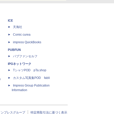
ICE
天海社
ス
Comic curea
impress QuickBooks
PUBFUN
パブファンセルフ
IPGネットワーク
TシャツPOD pTa.shop
カスタム写真集POD fabli
e
Impress Group Publication
Information
インプレスグループ
特定商取引法に基づく表示