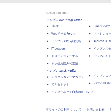
Group site links
インプレスのビジネスWeb
Think IT
SmartGri
Web担当者Forum
ネットショ
インプレス総合研究所
Impress Busi
IT Leaders
インプレス
ドローンジャーナル
DIGITAL
ネッ担お悩み相談室
インプレスの本と雑誌
インプレス
デジタルカメラマガジン
NextPublish
できるネット
インターネット白書ARCHIVES
本サイトのご利用について
お問い合わせ