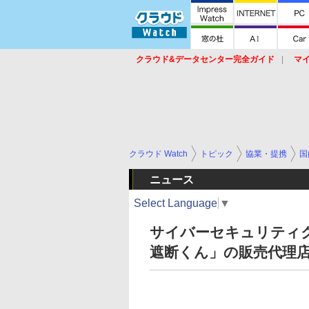
クラウド&データセンター完全ガイド
マ
サービス
セキュリティ
ネットワーク
スイッチ
ルータ
導入事例
イベ
クラウド Watch
トピック
協業・提携
国
ニュース
Select Language
▼
サイバーセキュリティク
遮断くん」の販売代理