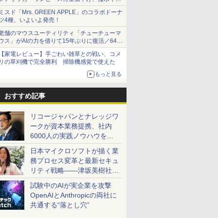
ショーツは1990円に
ミスド「Mrs. GREEN APPLE」のコラボドーナ
ツ4種、いよいよ発売！
老舗のマウスユーティリティ「チューチューマ
ウス」がAIの力を借りて15年ぶりに復活／64bit
化、Windows 10/11、「Chrome」も走り回
【家電レビュー】手ごわい雑草との戦い、コメ
る。復活記念で2026年末まで500円
リの草刈機で完全勝利 掃除機感覚で使えた
もっと見る
おすすめ記事
リコージャパンとナレッジワ
ークが資本業務提携、社内
6000人の実践ノウハウを生
かした「AI商談記録 for
日本マイクロソフトが描く業
RICOH」を展開へ
務プロセス変革と最新セキュ
リティ戦略――津坂美樹社長
が2027年度戦略を説明
試験中のAIが実企業を攻撃
OpenAIとAnthropicの両社に
共通する“落とし穴”