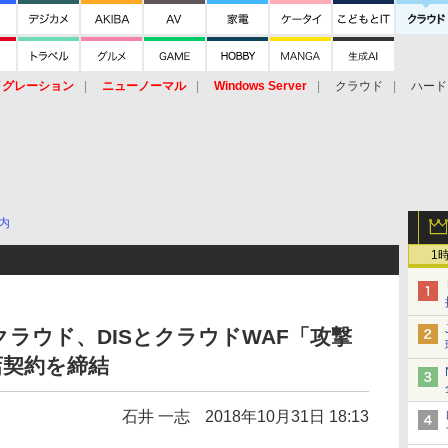
イグレーション
ニューノーマル
Windows Server
クラウド
ハード
トピック
ストレージ（HW）
オープンソース
SaaS
標的型
ント
内
1
ラウド、DISとクラウドWAF「攻撃
店契約を締結
石井 一志
2018年10月31日 18:13