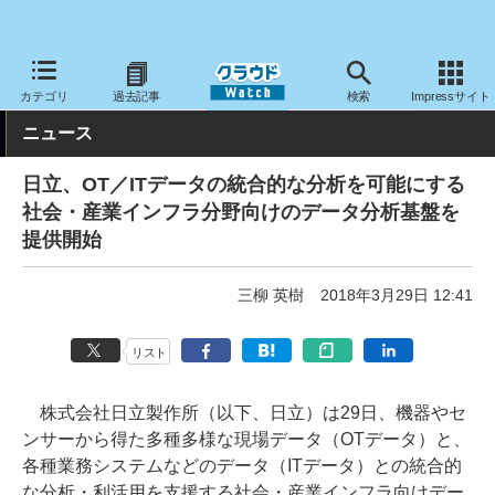
クラウド Watch
サービス・ソフト
サービス
分析
カテゴリ
過去記事
検索
Impressサイト
ニュース
日立、OT／ITデータの統合的な分析を可能にする
社会・産業インフラ分野向けのデータ分析基盤を
提供開始
三柳 英樹
2018年3月29日 12:41
リスト
株式会社日立製作所（以下、日立）は29日、機器やセ
ンサーから得た多種多様な現場データ（OTデータ）と、
各種業務システムなどのデータ（ITデータ）との統合的
な分析・利活用を支援する社会・産業インフラ向けデー