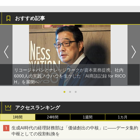
おすすめ記事
リコージャパンとナレッジワークが資本業務提携、社内
6000人の実践ノウハウを生かした「AI商談記録 for RICO
H」を展開へ
●
●
●
アクセスランキング
1時間
24時間
1週間
1カ月
生成AI時代の経理財務部は「価値創出の中核」に――データ集約
中枢としての役割転換を