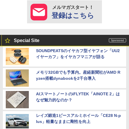
メルマガスタート！
登録はこちら
Special Site
SOUNDPEATSのイヤカフ型イヤフォン「UU2
イヤーカフ」をイヤカフマニアが語る
メモリ32GBでも予算内。産経新聞社がAMD R
yzen搭載dynabookを2千台導入
AIスマートノートのiFLYTEK「AINOTE 2」は
なぜ魅力的なのか？
レイズ鍛造1ピースアルミホイール「CE28 N-p
lus」軽量なままに剛性を向上