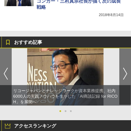
コンカー・三村真宗社長が描く次の成長
戦略
2018年8月14日
おすすめ記事
リコージャパンとナレッジワークが資本業務提携、社内
6000人の実践ノウハウを生かした「AI商談記録 for RICO
H」を展開へ
●
●
●
アクセスランキング