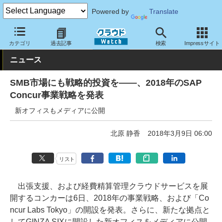
Powered by
Translate
クラウド Watch
トピック
事業戦略
国内
カテゴリ
過去記事
検索
Impressサイト
ニュース
SMB市場にも戦略的投資を――、2018年のSAP
Concur事業戦略を発表
新オフィスもメディアに公開
北原 静香
2018年3月9日 06:00
リスト
出張支援、および経費精算管理クラウドサービスを展
開するコンカーは6日、2018年の事業戦略、および「Co
ncur Labs Tokyo」の開設を発表。さらに、新たな拠点と
してGINZA SIXに開設した新オフィスをメディアに公開