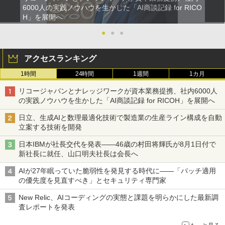
6000人の実践ノウハウを生かした「AI商談記録 for RICO
H」を展開へ
●
●
●
アクセスランキング
1時間
24時間
1週間
1カ月
リコージャパンとナレッジワークが資本業務提携、社内6000人
の実践ノウハウを生かした「AI商談記録 for RICOH」を展開へ
日立、生成AIと数理最適化技術で製造業の生産ライン構成を自動
立案する技術を開発
日本IBMが社長交代を発表――46歳の村田将輝氏が8月1日付で
新社長に就任、山口明夫社長は会長へ
AIが27年眠っていた脆弱性を発見する時代に――「パッチ適用
の優先度を見直すべき」とセキュリティ専門家
New Relic、AIコーディングの実態と課題を明らかにした最新調
査レポートを発表