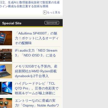
日立、生成AIと数理最適化技術で製造業の生産
ライン構成を自動立案する技術を開発
もっと見る
Special Site
「A&ultima SP4000T」の魅
力！ポケットに入るオーディ
オの醍醐味
iFi audio主力「NEO Stream
3」「NEO iDSD 3」に迫る
メモリ32GBでも予算内。産
経新聞社がAMD Ryzen搭載
dynabookを2千台導入
ハイグレードテレビ「TCL
Q7D Pro」。圧巻の色彩美で
映画＆ゲームが極上体験に
エントリーなのに脅威の実
力!「Osprey」Noble Audioワ