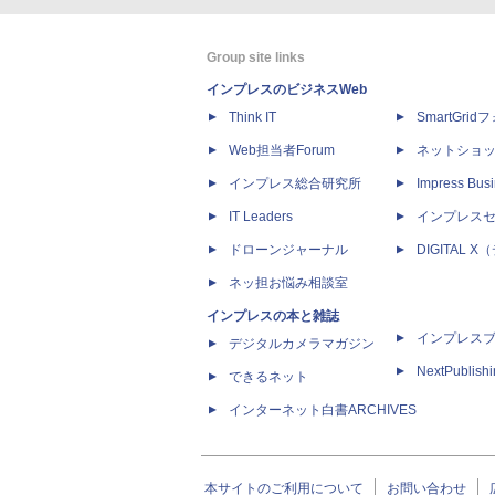
Group site links
インプレスのビジネスWeb
Think IT
SmartGri
Web担当者Forum
ネットショ
インプレス総合研究所
Impress Busi
IT Leaders
インプレス
ドローンジャーナル
DIGITAL
ネッ担お悩み相談室
インプレスの本と雑誌
インプレス
デジタルカメラマガジン
NextPublish
できるネット
インターネット白書ARCHIVES
本サイトのご利用について
お問い合わせ