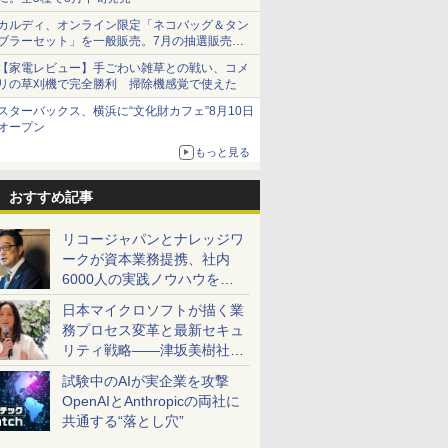
カルディ、オンライン限定「ネコバッグ＆タン
ブラーセット」を一般販売。7月の抽選販売の
当選無効分
【家電レビュー】手ごわい雑草との戦い、コメ
リの草刈機で完全勝利 掃除機感覚で使えた
スターバックス、横浜に“文化財カフェ”8月10日
オープン
もっと見る
おすすめ記事
リコージャパンとナレッジワ
ークが資本業務提携、社内
6000人の実践ノウハウを生
かした「AI商談記録 for
日本マイクロソフトが描く業
RICOH」を展開へ
務プロセス変革と最新セキュ
リティ戦略――津坂美樹社長
が2027年度戦略を説明
試験中のAIが実企業を攻撃
OpenAIとAnthropicの両社に
共通する“落とし穴”