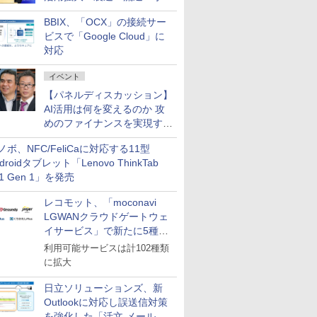
企業・広告代理店などが実装
BBIX、「OCX」の接続サー
フェーズへ
ビスで「Google Cloud」に
対応
イベント
【パネルディスカッション】
AI活用は何を変えるのか 攻
めのファイナンスを実現する
業務設計とマインドセット変
ノボ、NFC/FeliCaに対応する11型
革
droidタブレット「Lenovo ThinkTab
11 Gen 1」を発売
レコモット、「moconavi
LGWANクラウドゲートウェ
イサービス」で新たに5種類
のサービスと連携開始
利用可能サービスは計102種類
に拡大
日立ソリューションズ、新
Outlookに対応し誤送信対策
を強化した「活文 メール誤