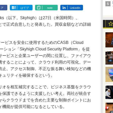
ェア
はてブ
note
LinkedIn
works（以下、Skyhigh）は27日（米国時間）、
収することで正式合意したと発表した。買収金額などの詳細
サービスを安全に使用するためのCASB（Cloud
ューション「Skyhigh Cloud Security Platform」を提
サービスと企業ユーザーの間に位置し、ファイアウ
携することによって、クラウド利用の可視化、デー
防止、アクセス制御、不正な振る舞い検知などの機
キュリティを確保するという。
オを相互補完することで、ビジネス基盤をクラウ
を保護できるように支援したい考え。両社が統合す
からクラウドまでを含めた主要な制御ポイントにお
ィ機能が提供可能になるとしている。