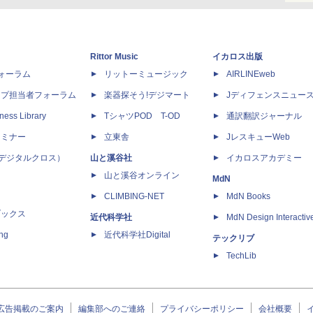
Rittor Music
イカロス出版
dフォーラム
リットーミュージック
AIRLINEweb
ップ担当者フォーラム
楽器探そう!デジマート
Jディフェンスニュー
ness Library
TシャツPOD T-OD
通訳翻訳ジャーナル
セミナー
立東舎
JレスキューWeb
 X（デジタルクロス）
山と溪谷社
イカロスアカデミー
山と溪谷オンライン
MdN
CLIMBING-NET
MdN Books
ブックス
近代科学社
MdN Design Interactiv
ing
近代科学社Digital
テックリブ
TechLib
広告掲載のご案内
編集部へのご連絡
プライバシーポリシー
会社概要