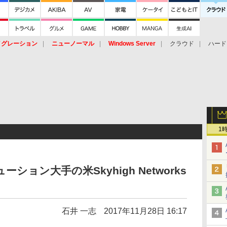
イグレーション
ニューノーマル
Windows Server
クラウド
ハード
トピック
ストレージ（HW）
オープンソース
SaaS
標的型
ント
1
ーション大手の米Skyhigh Networks
石井 一志
2017年11月28日 16:17