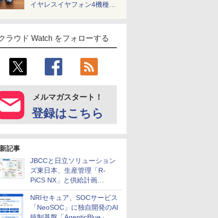
イヤレスイヤフォン4機種を
一気に聴く
クラウド Watch をフォローする
メルマガスタート！
登録はこちら
新記事
JBCCと日立ソリューション
ズ東日本、生産管理「R-
PiCS NX」と供給計画
「scSQUARE ISP」の連携サ
NRIセキュア、SOCサービス
ービスを提供開始
「NeoSOC」に独自開発のAI
統制基盤「AgenticBlue」を