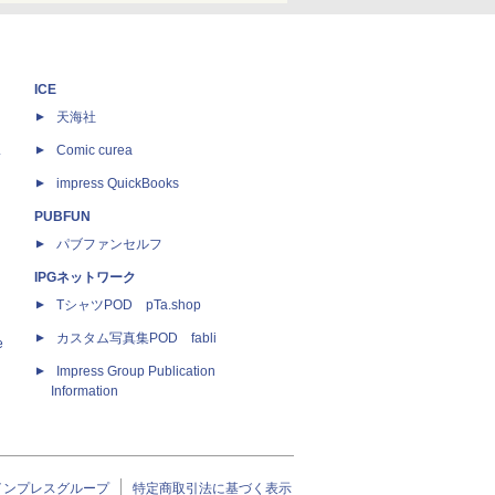
ICE
天海社
ス
Comic curea
impress QuickBooks
PUBFUN
パブファンセルフ
IPGネットワーク
TシャツPOD pTa.shop
カスタム写真集POD fabli
e
Impress Group Publication
Information
インプレスグループ
特定商取引法に基づく表示