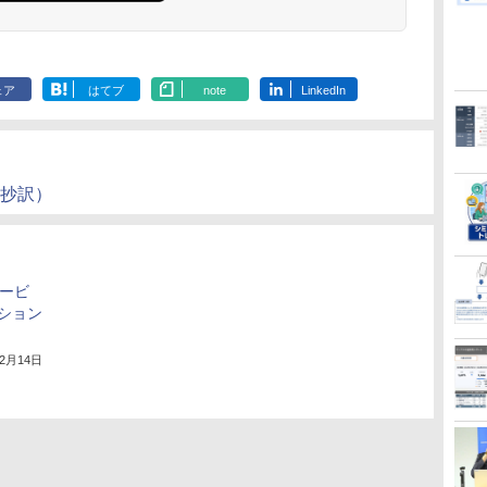
ェア
はてブ
note
LinkedIn
語抄訳）
サービ
ション
12月14日