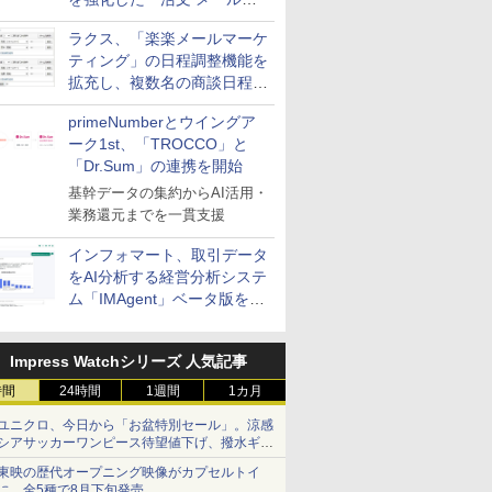
送信防止アドインサービス」
ラクス、「楽楽メールマーケ
を提供
ティング」の日程調整機能を
拡充し、複数名の商談日程調
整を効率化
primeNumberとウイングア
ーク1st、「TROCCO」と
「Dr.Sum」の連携を開始
基幹データの集約からAI活用・
業務還元までを一貫支援
インフォマート、取引データ
をAI分析する経営分析システ
ム「IMAgent」ベータ版を提
供
Impress Watchシリーズ 人気記事
時間
24時間
1週間
1カ月
ユニクロ、今日から「お盆特別セール」。涼感
シアサッカーワンピース待望値下げ、撥水ギア
ショーツは1990円に
東映の歴代オープニング映像がカプセルトイ
に。全5種で8月下旬発売