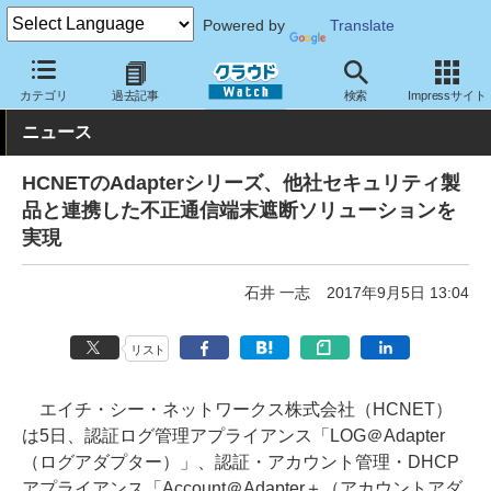
Powered by
Translate
クラウド Watch
セキュリティ
マルウェア対策
カテゴリ
過去記事
検索
Impressサイト
ニュース
HCNETのAdapterシリーズ、他社セキュリティ製
品と連携した不正通信端末遮断ソリューションを
実現
石井 一志
2017年9月5日 13:04
リスト
エイチ・シー・ネットワークス株式会社（HCNET）
は5日、認証ログ管理アプライアンス「LOG＠Adapter
（ログアダプター）」、認証・アカウント管理・DHCP
アプライアンス「Account＠Adapter＋（アカウントアダ