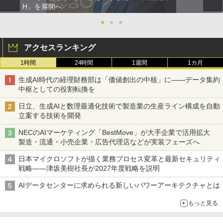
H」を展開へ
●
●
●
アクセスランキング
1時間
24時間
1週間
1カ月
生成AI時代の経理財務部は「価値創出の中核」に――データ集約
中枢としての役割転換を
日立、生成AIと数理最適化技術で製造業の生産ライン構成を自動
立案する技術を開発
NECのAIマーケティング「BestMove」が大手企業で活用拡大
製造・流通・小売企業・広告代理店などが実装フェーズへ
日本マイクロソフトが描く業務プロセス変革と最新セキュリティ
戦略――津坂美樹社長が2027年度戦略を説明
AIデータセンターに求められる新しいパワーアーキテクチャとは
もっと見る