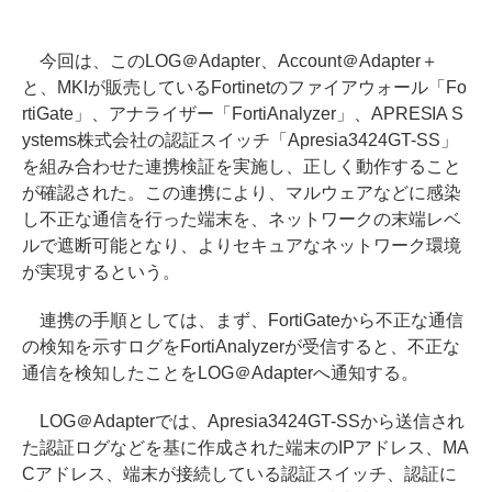
今回は、このLOG＠Adapter、Account＠Adapter＋
と、MKIが販売しているFortinetのファイアウォール「Fo
rtiGate」、アナライザー「FortiAnalyzer」、APRESIA S
ystems株式会社の認証スイッチ「Apresia3424GT-SS」
を組み合わせた連携検証を実施し、正しく動作すること
が確認された。この連携により、マルウェアなどに感染
し不正な通信を行った端末を、ネットワークの末端レベ
ルで遮断可能となり、よりセキュアなネットワーク環境
が実現するという。
連携の手順としては、まず、FortiGateから不正な通信
の検知を示すログをFortiAnalyzerが受信すると、不正な
通信を検知したことをLOG＠Adapterへ通知する。
LOG＠Adapterでは、Apresia3424GT-SSから送信され
た認証ログなどを基に作成された端末のIPアドレス、MA
Cアドレス、端末が接続している認証スイッチ、認証に