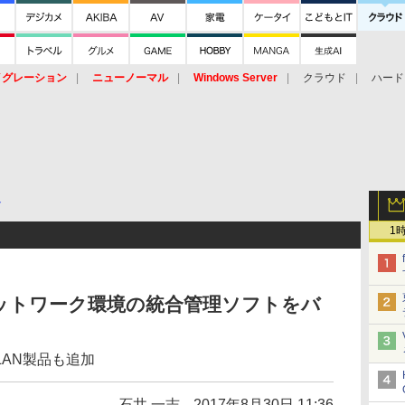
イグレーション
ニューノーマル
Windows Server
クラウド
ハード
トピック
ストレージ（HW）
オープンソース
SaaS
標的型
ント
ト
1
ットワーク環境の統合管理ソフトをバ
AN製品も追加
石井 一志
2017年8月30日 11:36