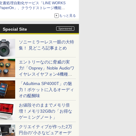
文書処理自動化サービス「LINE WORKS
PaperOn」、クラウドストレージ機能
「PaperOn Drive」を提供開始
もっと見る
Special Site
ソニーミラーレス一眼の大特
集！ 見どころ記事まとめ
エントリーなのに脅威の実
力!「Osprey」Noble Audioワ
イヤレスイヤフォン4機種を
一気に聴く
「A&ultima SP4000T」の魅
力！ポケットに入るオーディ
オの醍醐味
お値段そのままでメモリ倍
増！メモリ32GBの「お得な
ゲーミングノート」
クリエイティブが作った2万
円台の“小さなピュアオーデ