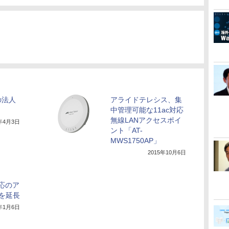
の法人
アライドテレシス、集
中管理可能な11ac対応
無線LANアクセスポイ
7年4月3日
ント「AT-
MWS1750AP」
2015年10月6日
応のア
を延長
0年1月6日