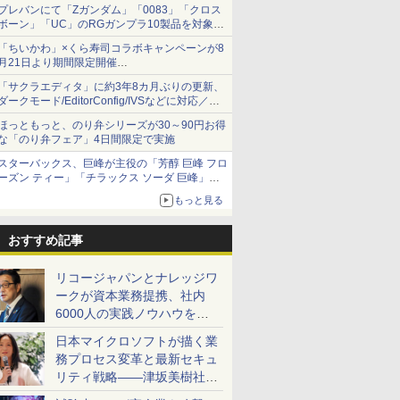
プレバンにて「Zガンダム」「0083」「クロス
ボーン」「UC」のRGガンプラ10製品を対象に
した抽選販売が8月10日11時より実施！
「ちいかわ」×くら寿司コラボキャンペーンが8
月21日より期間限定開催
オリジナルの湯呑みや寿司皿が景品に登場！
「サクラエディタ」に約3年8カ月ぶりの更新、
ダークモード/EditorConfig/IVSなどに対応／複
数の脆弱性に対処したセキュリティアップデー
ほっともっと、のり弁シリーズが30～90円お得
ト
な「のり弁フェア」4日間限定で実施
スターバックス、巨峰が主役の「芳醇 巨峰 フロ
ーズン ティー」「チラックス ソーダ 巨峰」発
売
もっと見る
おすすめ記事
リコージャパンとナレッジワ
ークが資本業務提携、社内
6000人の実践ノウハウを生
かした「AI商談記録 for
日本マイクロソフトが描く業
RICOH」を展開へ
務プロセス変革と最新セキュ
リティ戦略――津坂美樹社長
が2027年度戦略を説明