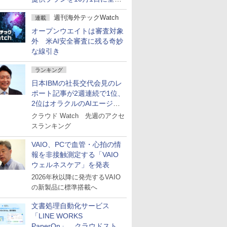
刷新
週刊海外テックWatch
連載
オープンウエイトは審査対象
外 米AI安全審査に残る奇妙
な線引き
ランキング
日本IBMの社長交代会見のレ
ポート記事が2週連続で1位、
2位はオラクルのAIエージェ
ント
クラウド Watch 先週のアクセ
スランキング
VAIO、PCで血管・心拍の情
報を非接触測定する「VAIO
ウェルネスケア」を発表
2026年秋以降に発売するVAIO
の新製品に標準搭載へ
文書処理自動化サービス
「LINE WORKS
PaperOn」、クラウドストレ