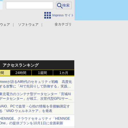
Impress サイト
全カテゴリ
ウェア
ソフトウェア
攻撃対策
マルウェア対策
アクセスランキング
時間
24時間
1週間
1カ月
freeeが語るAI時代のセキュリティ戦略 高度化
する攻撃に「AIで先回りして防御する」実践ア
プローチとは？
東北電力のコンテナ型データセンター「宮城AI
データセンター」が竣工、次世代型GPUサーバ
ーのハウジングサービスを提供
VAIO、PCで血管・心拍の情報を非接触測定す
る「VAIO ウェルネスケア」を発表
HENNGE、クラウドセキュリティ「HENNGE
One」の提供プランを10月1日に全面刷新