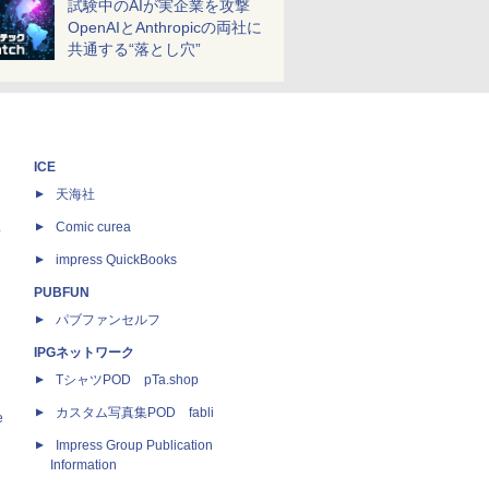
試験中のAIが実企業を攻撃
OpenAIとAnthropicの両社に
共通する“落とし穴”
ICE
天海社
ス
Comic curea
impress QuickBooks
PUBFUN
パブファンセルフ
IPGネットワーク
TシャツPOD pTa.shop
カスタム写真集POD fabli
e
Impress Group Publication
Information