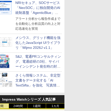
NRIセキュア、SOCサービス
ービスを提供開始
「NeoSOC」に独自開発のAI
統制基盤「AgenticBlue」を
導入
アラート分析から報告作成まで
を自動化し分析品質の向上と対
応迅速化を実現
メシウス、グリッド機能を強
化したJavaScript UIライブラ
リ「Wijmo 2026J v1.1」
S&J、電通PRコンサルティン
グ、電通総研の3社、サイバ
ーインシデント発生時の対応
と危機管理広報を一体的に訓
さくら情報システム、非定型
練するプログラムを提供
文書をデータ化する「AI
TextSifta」を強化 写真情報
のデータ化などに対応
Impress Watchシリーズ 人気記事
時間
24時間
1週間
1カ月