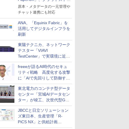
ージ機能「PaperOn Drive」
原本・メタデータの一元管理や
を提供開始
チャット連携にも対応
ANA、「Equinix Fabric」を
活用してデジタルインフラを
刷新
東陽テクニカ、ネットワーク
テスター「VIAVI
TestCenter」で実環境に近い
AIトラフィックをテストでき
freeeが語るAI時代のセキュ
る追加機能を提供
リティ戦略 高度化する攻撃
に「AIで先回りして防御す
る」実践アプローチとは？
東北電力のコンテナ型データ
センター「宮城AIデータセン
ター」が竣工、次世代型GPU
サーバーのハウジングサービ
JBCCと日立ソリューション
スを提供
ズ東日本、生産管理「R-
PiCS NX」と供給計画
「scSQUARE ISP」の連携サ