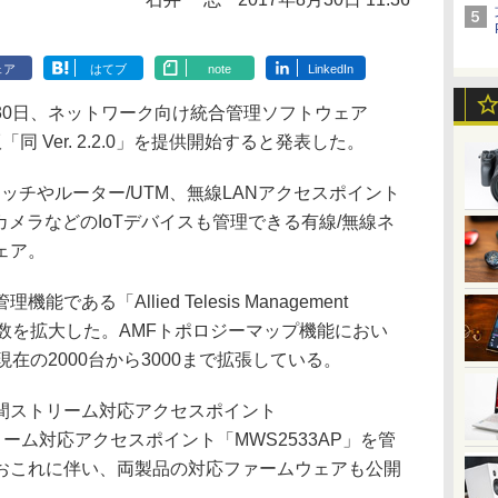
ェア
はてブ
note
LinkedIn
0日、ネットワーク向け統合管理ソフトウェア
の新版「同 Ver. 2.2.0」を提供開始すると発表した。
Xは、スイッチやルーター/UTM、無線LANアクセスポイント
カメラなどのIoTデバイスも管理できる有線/無線ネ
ェア。
る「Allied Telesis Management
管理台数を拡大した。AMFトポロジーマップ機能におい
在の2000台から3000まで拡張している。
cの3空間ストリーム対応アクセスポイント
トリーム対応アクセスポイント「MWS2533AP」を管
おこれに伴い、両製品の対応ファームウェアも公開