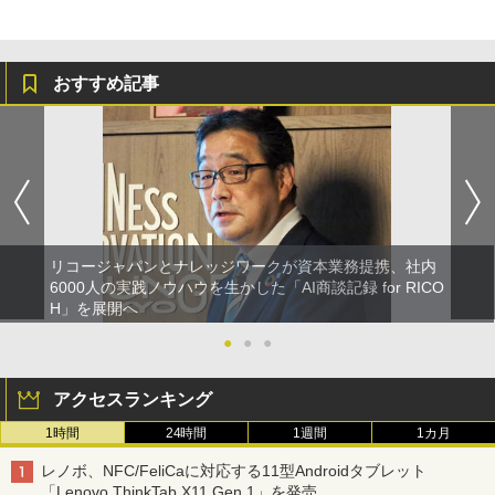
おすすめ記事
リコージャパンとナレッジワークが資本業務提携、社内
6000人の実践ノウハウを生かした「AI商談記録 for RICO
H」を展開へ
●
●
●
アクセスランキング
1時間
24時間
1週間
1カ月
レノボ、NFC/FeliCaに対応する11型Androidタブレット
「Lenovo ThinkTab X11 Gen 1」を発売