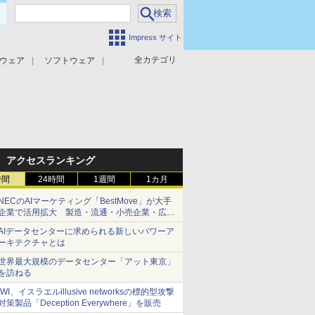
Impress サイト
全カテゴリ
ウェア
ソフトウェア
攻撃対策
マルウェア対策
アクセスランキング
時間
24時間
1週間
1カ月
NECのAIマーケティング「BestMove」が大手
企業で活用拡大 製造・流通・小売企業・広告
代理店などが実装フェーズへ
AIデータセンターに求められる新しいパワーア
ーキテクチャとは
世界最大規模のデータセンター「アット東京」
を訪ねる
IWI、イスラエルillusive networksの標的型攻撃
対策製品「Deception Everywhere」を販売