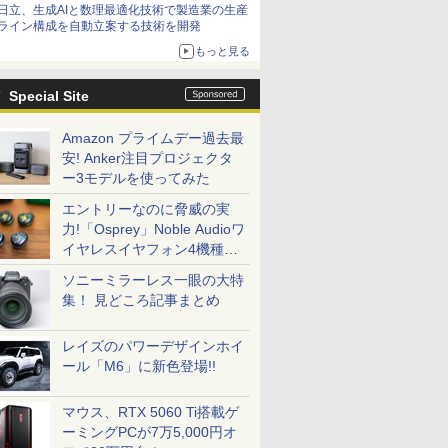
日立、生成AIと数理最適化技術で製造業の生産
ライン構成を自動立案する技術を開発
もっと見る
Special Site
Amazon プライムデー過去最
安! Anker注目プロジェクタ
ー3モデルを使ってみた
エントリーなのに脅威の実
力!「Osprey」Noble Audioワ
イヤレスイヤフォン4機種を
一気に聴く
ソニーミラーレス一眼の大特
集！ 見どころ記事まとめ
レイズのパワーデザインホイ
ール「M6」に新色登場!!
マウス、RTX 5060 Ti搭載ゲ
ーミングPCが7万5,000円オ