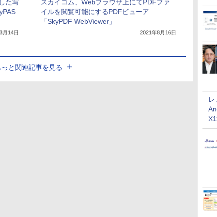
した写
スカイコム、Webブラウザ上にてPDFファ
PAS
イルを閲覧可能にするPDFビューア
「SkyPDF WebViewer」
年3月14日
2021年8月16日
もっと関連記事を見る
レ
An
X