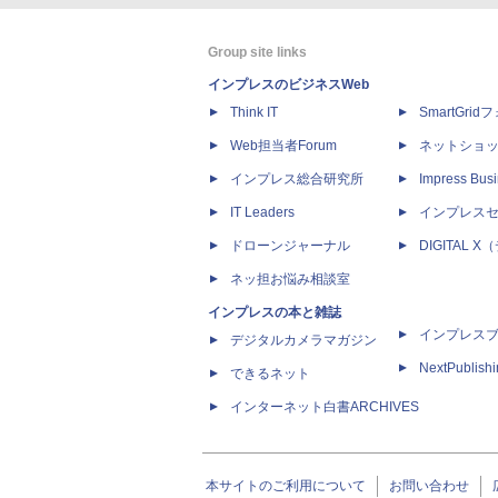
Group site links
インプレスのビジネスWeb
Think IT
SmartGri
Web担当者Forum
ネットショ
インプレス総合研究所
Impress Busi
IT Leaders
インプレス
ドローンジャーナル
DIGITAL
ネッ担お悩み相談室
インプレスの本と雑誌
インプレス
デジタルカメラマガジン
NextPublish
できるネット
インターネット白書ARCHIVES
本サイトのご利用について
お問い合わせ