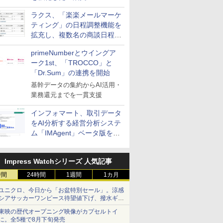
送信防止アドインサービス」
ラクス、「楽楽メールマーケ
を提供
ティング」の日程調整機能を
拡充し、複数名の商談日程調
整を効率化
primeNumberとウイングア
ーク1st、「TROCCO」と
「Dr.Sum」の連携を開始
基幹データの集約からAI活用・
業務還元までを一貫支援
インフォマート、取引データ
をAI分析する経営分析システ
ム「IMAgent」ベータ版を提
供
Impress Watchシリーズ 人気記事
時間
24時間
1週間
1カ月
ユニクロ、今日から「お盆特別セール」。涼感
シアサッカーワンピース待望値下げ、撥水ギア
ショーツは1990円に
東映の歴代オープニング映像がカプセルトイ
に。全5種で8月下旬発売