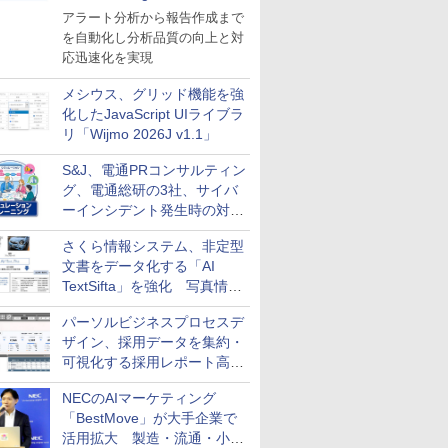
導入
アラート分析から報告作成まで
を自動化し分析品質の向上と対
応迅速化を実現
メシウス、グリッド機能を強
化したJavaScript UIライブラ
リ「Wijmo 2026J v1.1」
S&J、電通PRコンサルティン
グ、電通総研の3社、サイバ
ーインシデント発生時の対応
と危機管理広報を一体的に訓
さくら情報システム、非定型
練するプログラムを提供
文書をデータ化する「AI
TextSifta」を強化 写真情報
のデータ化などに対応
パーソルビジネスプロセスデ
ザイン、採用データを集約・
可視化する採用レポート高速
化サービスを提供
NECのAIマーケティング
「BestMove」が大手企業で
活用拡大 製造・流通・小売