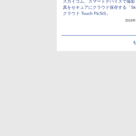
スカイコム、スマートデバイスで撮影
真をセキュアにクラウド保存する「Sky
クラウド Touch PicSiS」
2016