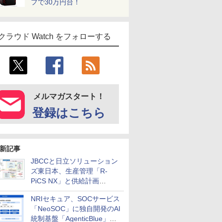
フで30万円台！
クラウド Watch をフォローする
メルマガスタート！
登録はこちら
新記事
JBCCと日立ソリューション
ズ東日本、生産管理「R-
PiCS NX」と供給計画
「scSQUARE ISP」の連携サ
NRIセキュア、SOCサービス
ービスを提供開始
「NeoSOC」に独自開発のAI
統制基盤「AgenticBlue」を