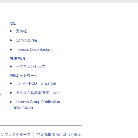
ICE
天海社
ス
Comic curea
impress QuickBooks
PUBFUN
パブファンセルフ
IPGネットワーク
TシャツPOD pTa.shop
カスタム写真集POD fabli
e
Impress Group Publication
Information
インプレスグループ
特定商取引法に基づく表示