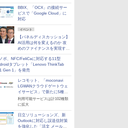
企業・広告代理店などが実装
BBIX、「OCX」の接続サー
フェーズへ
ビスで「Google Cloud」に
対応
イベント
【パネルディスカッション】
AI活用は何を変えるのか 攻
めのファイナンスを実現する
業務設計とマインドセット変
ノボ、NFC/FeliCaに対応する11型
革
droidタブレット「Lenovo ThinkTab
11 Gen 1」を発売
レコモット、「moconavi
LGWANクラウドゲートウェ
イサービス」で新たに5種類
のサービスと連携開始
利用可能サービスは計102種類
に拡大
日立ソリューションズ、新
Outlookに対応し誤送信対策
を強化した「活文 メール誤