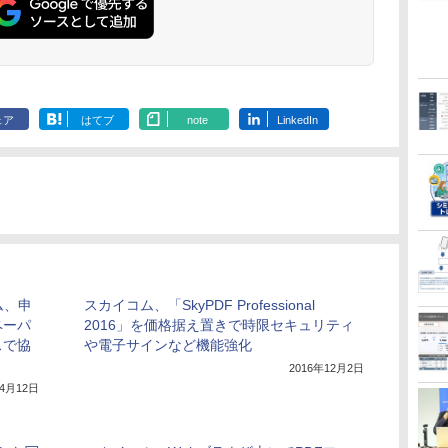
ェア
はてブ
note
LinkedIn
ム、申
スカイコム、「SkyPDF Professional
ペーパ
2016」を価格据え置きで時限セキュリティ
スで協
や電子サインなど機能強化
2016年12月2日
年4月12日