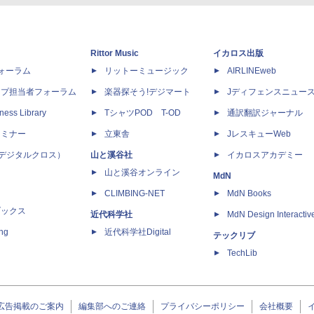
Rittor Music
イカロス出版
dフォーラム
リットーミュージック
AIRLINEweb
ップ担当者フォーラム
楽器探そう!デジマート
Jディフェンスニュー
ness Library
TシャツPOD T-OD
通訳翻訳ジャーナル
セミナー
立東舎
JレスキューWeb
 X（デジタルクロス）
山と溪谷社
イカロスアカデミー
山と溪谷オンライン
MdN
CLIMBING-NET
MdN Books
ブックス
近代科学社
MdN Design Interactiv
ing
近代科学社Digital
テックリブ
TechLib
広告掲載のご案内
編集部へのご連絡
プライバシーポリシー
会社概要