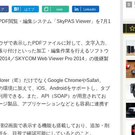
ェア
はてブ
note
LinkedIn
閲覧・編集システム「SkyPAS Viewer」を7月1
。
bブラウザで表示したPDFファイルに対して、文字入力、
張り付けといった加工・編集作業を行えるソフトウ
2014／SKYCOM Web Viewer Pro 2014」の後継製
orer（IE）だけでなくGoogle ChromeやSafari、
Macの環境に加えて、iOS、Androidをサポートし、タブ
用できる。また、API（SOAP）が用意されてお
ージ製品、アプリケーションなどとも容易に連携す
割2画面で表示する機能も搭載しており、追加・削
所を、目視で確認可能にしているとのこと。