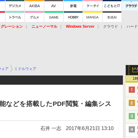
イグレーション
ニューノーマル
Windows Server
クラウド
ハード
トピック
ストレージ（HW）
オープンソース
SaaS
標的型
ント
ウェア
ミドルウェア
1
機能などを搭載したPDF閲覧・編集シス
」
石井 一志
2017年6月21日 13:10