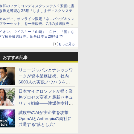
令和のファミコンディスクシステム？安価に書
き換え可能なGB用「しましまディスクシステ
ム」
カルディ、オンライン限定「ネコバッグ＆タン
ブラーセット」を一般販売。7月の抽選販売の
当選無効分
イオン、ウイスキー「山崎」「白州」「響」な
ど7種を抽選販売。応募は本日20時まで
もっと見る
おすすめ記事
リコージャパンとナレッジワ
ークが資本業務提携、社内
6000人の実践ノウハウを生
かした「AI商談記録 for
日本マイクロソフトが描く業
RICOH」を展開へ
務プロセス変革と最新セキュ
リティ戦略――津坂美樹社長
が2027年度戦略を説明
試験中のAIが実企業を攻撃
OpenAIとAnthropicの両社に
共通する“落とし穴”