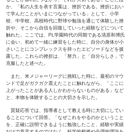
か、「私の人生を表す言葉は、挫折である。挫折におい
て学んだことがいまにつながっている」として、小学
校、中学校、高校時代に野球や勉強を通じて体験した挫
折や、そこから自信を回復していった経験などについて
触れた。ここでは、PL学園時代の同期である清原和博氏
に会い、初めて一緒に練習をした時に、自分の身体が小
さいことにコンプレックスを持ったエピソードなどを披
露した。これらの挫折は、「努力」と「自分らしさ」で
克服したと述べた。
また、米メジャーリーグに挑戦した時に、最初のマウ
ンドで足がガクガク震えたことに触れながら、「ここに
上がったことがある人しかわからないものがある」など
と、本物を体験することの大切さを示した。
質疑応答では、指導者として教える時に大切にしてい
ることについて回答。「なぜこれをやるのかということ
を、正確に説明できるように勉強したこと、経験や実績
だけで意見するのではなく、科学的根拠や合理的理論を