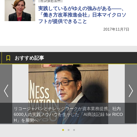
インタビュー
実践しているがゆえの強みがある――、
「働き方改革推進会社」日本マイクロソ
フトが提供できること
2017年11月7日
おすすめ記事
リコージャパンとナレッジワークが資本業務提携、社内
6000人の実践ノウハウを生かした「AI商談記録 for RICO
H」を展開へ
●
●
●