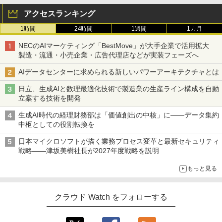
アクセスランキング
1時間
24時間
1週間
1カ月
NECのAIマーケティング「BestMove」が大手企業で活用拡大
製造・流通・小売企業・広告代理店などが実装フェーズへ
AIデータセンターに求められる新しいパワーアーキテクチャとは
日立、生成AIと数理最適化技術で製造業の生産ライン構成を自動
立案する技術を開発
生成AI時代の経理財務部は「価値創出の中核」に――データ集約
中枢としての役割転換を
日本マイクロソフトが描く業務プロセス変革と最新セキュリティ
戦略――津坂美樹社長が2027年度戦略を説明
もっと見る
クラウド Watch をフォローする