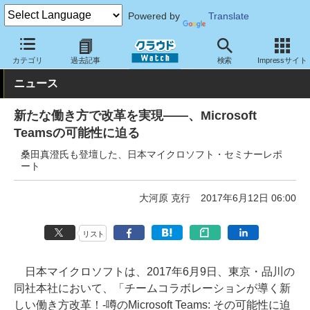
Powered by
Translate
クラウド Watch
イベント
Microsoft
カテゴリ
過去記事
検索
Impressサイト
ニュース
新たな働き方で改革を実現――、Microsoft
Teamsの可能性に迫る
桑田真澄氏も登壇した、日本マイクロソフト・セミナーレポ
ート
大河原 克行
2017年6月12日 06:00
リスト
日本マイクロソフトは、2017年6月9日、東京・品川の
同社本社において、「チームコラボレーションが導く新
しい働き方改革！-噂のMicrosoft Teams: その可能性に迫