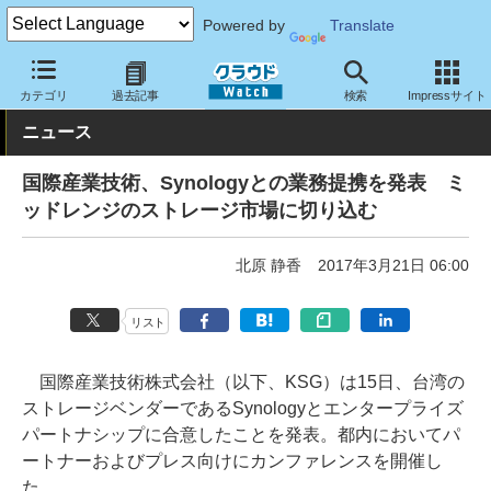
Powered by
Translate
クラウド Watch
トピック
事業戦略
国内
カテゴリ
過去記事
検索
Impressサイト
ニュース
国際産業技術、Synologyとの業務提携を発表 ミ
ッドレンジのストレージ市場に切り込む
北原 静香
2017年3月21日 06:00
リスト
国際産業技術株式会社（以下、KSG）は15日、台湾の
ストレージベンダーであるSynologyとエンタープライズ
パートナシップに合意したことを発表。都内においてパ
ートナーおよびプレス向けにカンファレンスを開催し
た。