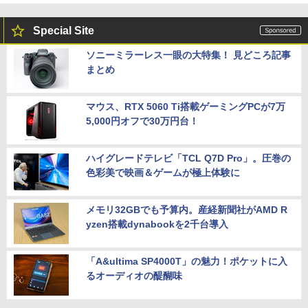
Special Site
ソニーミラーレス一眼の大特集！ 見どころ記事
まとめ
マウス、RTX 5060 Ti搭載ゲーミングPCが7万
5,000円オフで30万円台！
ハイグレードテレビ「TCL Q7D Pro」。圧巻の
色彩美で映画＆ゲームが極上体験に
メモリ32GBでも予算内。産経新聞社がAMD R
yzen搭載dynabookを2千台導入
「A&ultima SP4000T」の魅力！ポケットに入
るオーディオの醍醐味